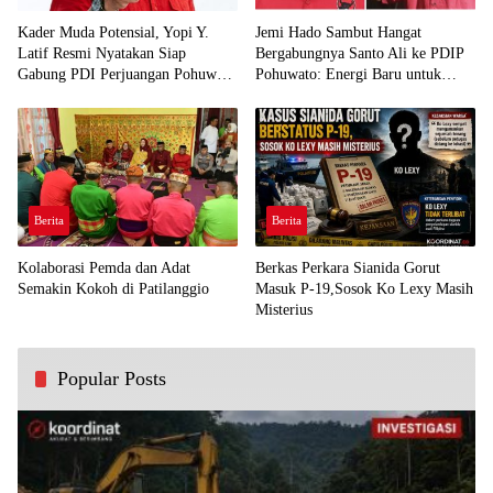
Kader Muda Potensial, Yopi Y.
Jemi Hado Sambut Hangat
Latif Resmi Nyatakan Siap
Bergabungnya Santo Ali ke PDIP
Gabung PDI Perjuangan Pohuwato
Pohuwato: Energi Baru untuk
Demi Kawal Aspirasi Bumi Panua
Perjuangan Rakyat
Berita
Berita
Kolaborasi Pemda dan Adat
Berkas Perkara Sianida Gorut
Semakin Kokoh di Patilanggio
Masuk P-19,Sosok Ko Lexy Masih
Misterius
Popular Posts