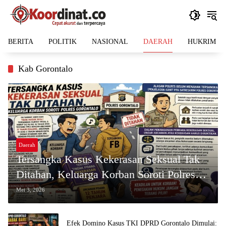
Langsung
ke
konten
BERITA
POLITIK
NASIONAL
DAERAH
HUKRIM
Kab Gorontalo
Daerah
Tersangka Kasus Kekerasan Seksual Tak
Ditahan, Keluarga Korban Soroti Polres
Gorontalo
Mei 3, 2026
Efek Domino Kasus TKI DPRD Gorontalo Dimulai: