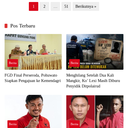
Paginasi
1
2
…
51
Berikutnya »
pos
Pos Terbaru
Berita
Berita
FGD Final Perseroda, Pohuwato
Menghilang Setelah Dua Kali
Siapkan Pengajuan ke Kemendagri
Mangkir, Ko’ Lexi Masih Diburu
Penyidik Ditpolairud
Berita
Berita