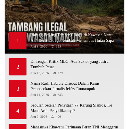
Bayang-Bayang Tambang Ilegal di Kawasan Nantu,
1
Alat Berat Diduga Kembali Menembus Hutan Sapa
Juni 9, 2026
895
Di Tengah Kritik MBG, Ada Sektor yang Justru
2
Tumbuh Pesat
Juni 15, 2026
729
Nama Rusli Habibie Disebut Dalam Kasus
3
Pembacokan Jurnalis Jeffry Rumampuk
Juni 11, 2026
633
Sebulan Setelah Penyitaan 77 Karung Sianida, Ke
4
Mana Arah Penyidikannya?
Juni 9, 2026
490
Mahasiswa Khawatir Perluasan Peran TNI Menggerus