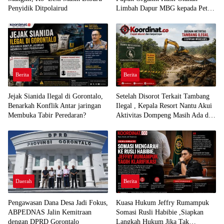
Penyidik Ditpolairud
Limbah Dapur MBG kepada Petani
Sayur
Berita
Berita
Jejak Sianida Ilegal di Gorontalo,
Setelah Disorot Terkait Tambang
Benarkah Konflik Antar jaringan
Ilegal , Kepala Resort Nantu Akui
Membuka Tabir Peredaran?
Aktivitas Dompeng Masih Ada di
Kawasan Konservasi
Daerah
Berita
Pengawasan Dana Desa Jadi Fokus,
Kuasa Hukum Jeffry Rumampuk
ABPEDNAS Jalin Kemitraan
Somasi Rusli Habibie ,Siapkan
dengan DPRD Gorontalo
Langkah Hukum Jika Tak