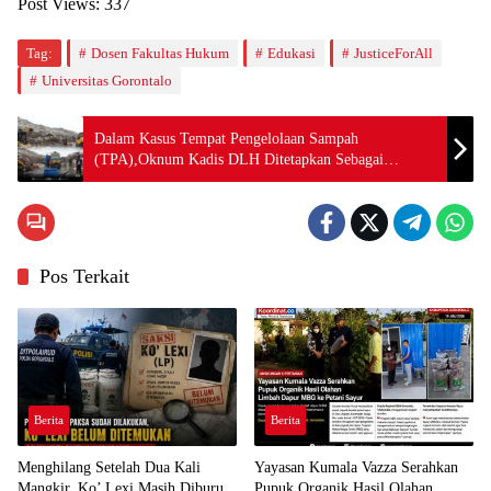
Post Views:
337
Tag:
Dosen Fakultas Hukum
Edukasi
JusticeForAll
Universitas Gorontalo
Dalam Kasus Tempat Pengelolaan Sampah
(TPA),Oknum Kadis DLH Ditetapkan Sebagai
Tersangka
Pos Terkait
Berita
Berita
Menghilang Setelah Dua Kali
Yayasan Kumala Vazza Serahkan
Mangkir, Ko’ Lexi Masih Diburu
Pupuk Organik Hasil Olahan