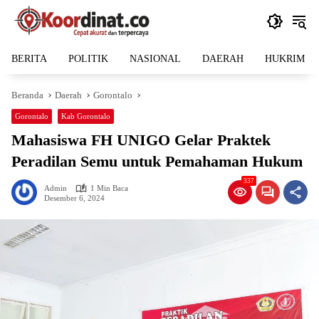
Langsung
ke
konten
BERITA
POLITIK
NASIONAL
DAERAH
HUKRIM
Beranda
Daerah
Gorontalo
Gorontalo
Kab Gorontalo
Mahasiswa FH UNIGO Gelar Praktek
Peradilan Semu untuk Pemahaman Hukum
337
Admin
1 Min Baca
Desember 6, 2024