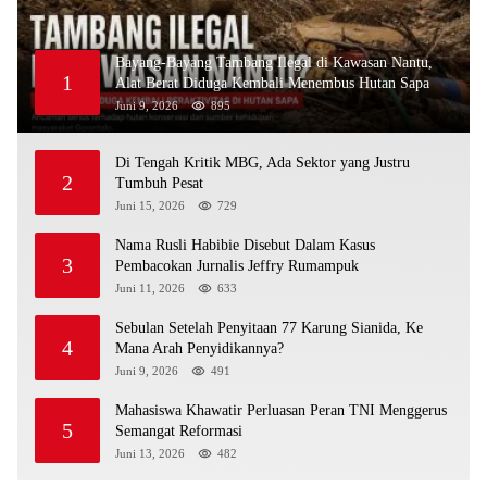
Bayang-Bayang Tambang Ilegal di Kawasan Nantu,
1
Alat Berat Diduga Kembali Menembus Hutan Sapa
Juni 9, 2026
895
Di Tengah Kritik MBG, Ada Sektor yang Justru
2
Tumbuh Pesat
Juni 15, 2026
729
Nama Rusli Habibie Disebut Dalam Kasus
3
Pembacokan Jurnalis Jeffry Rumampuk
Juni 11, 2026
633
Sebulan Setelah Penyitaan 77 Karung Sianida, Ke
4
Mana Arah Penyidikannya?
Juni 9, 2026
491
Mahasiswa Khawatir Perluasan Peran TNI Menggerus
5
Semangat Reformasi
Juni 13, 2026
482