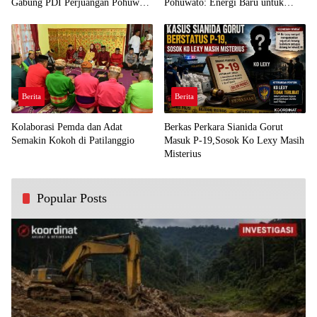
Gabung PDI Perjuangan Pohuwato
Pohuwato: Energi Baru untuk
Demi Kawal Aspirasi Bumi Panua
Perjuangan Rakyat
Berita
Berita
Kolaborasi Pemda dan Adat
Berkas Perkara Sianida Gorut
Semakin Kokoh di Patilanggio
Masuk P-19,Sosok Ko Lexy Masih
Misterius
Popular Posts