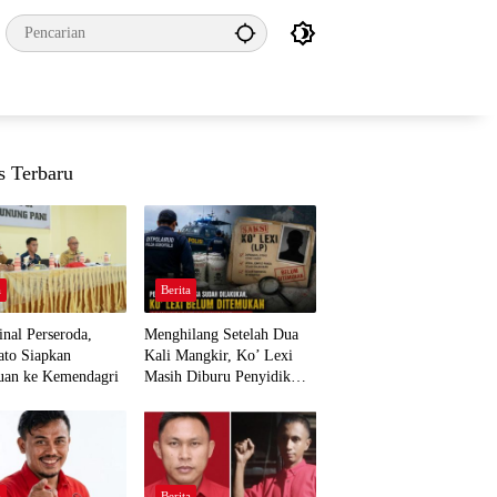
s Terbaru
a
Berita
nal Perseroda,
Menghilang Setelah Dua
to Siapkan
Kali Mangkir, Ko’ Lexi
uan ke Kemendagri
Masih Diburu Penyidik
Ditpolairud
a
Berita