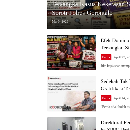
Tersangka Kasus Kekerasan S
Soroti Polres Gorontalo
Mei 3, 2026
Efek Domino
Tersangka, S
Berita
April 27, 2
Jika kejaksaan mamp
Sedekah Tak T
Gratifikasi T
Berita
April 14, 2
“Perda tidak boleh 
Direktorat P
ke SPPG Par