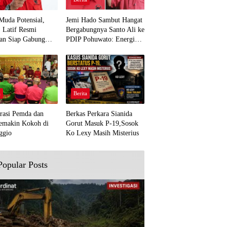
Muda Potensial,
Jemi Hado Sambut Hangat
. Latif Resmi
Bergabungnya Santo Ali ke
an Siap Gabung
PDIP Pohuwato: Energi
rjuangan Pohuwato
Baru untuk Perjuangan
awal Aspirasi Bumi
Rakyat
a
Berita
rasi Pemda dan
Berkas Perkara Sianida
emakin Kokoh di
Gorut Masuk P-19,Sosok
ggio
Ko Lexy Masih Misterius
Popular Posts