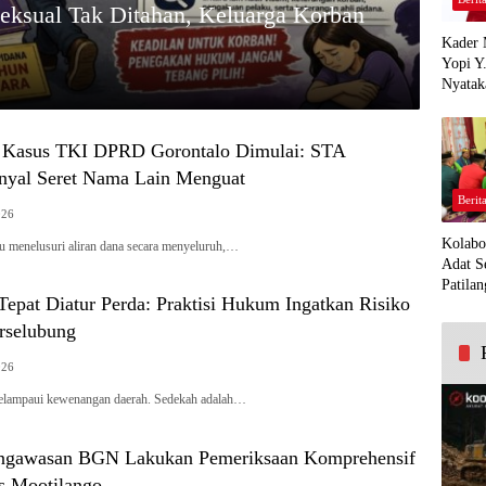
eksual Tak Ditahan, Keluarga Korban
Kader 
Yopi Y
Nyatak
PDI Pe
Demi K
Panua
 Kasus TKI DPRD Gorontalo Dimulai: STA
inyal Seret Nama Lain Menguat
Berit
026
Kolabo
u menelusuri aliran dana secara menyeluruh,…
Adat S
Patilan
epat Diatur Perda: Praktisi Hukum Ingatkan Risiko
erselubung
026
melampaui kewenangan daerah. Sedekah adalah…
engawasan BGN Lakukan Pemeriksaan Komprehensif
is Mootilango