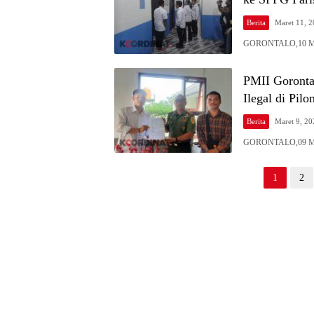
Berita
Maret 11, 
GORONTALO,10 Mare
PMII Goront
Ilegal di Pil
Berita
Maret 9, 20
GORONTALO,09 Mare
Paginasi
1
2
pos