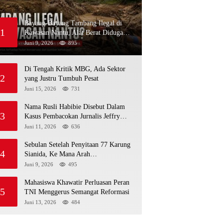
Bayang-Bayang Tambang Ilegal di
1
Kawasan Nantu, Alat Berat Diduga
Kembali Menembus Hutan Sapa
Juni 9, 2026
895
Di Tengah Kritik MBG, Ada Sektor
2
yang Justru Tumbuh Pesat
Juni 15, 2026
731
Nama Rusli Habibie Disebut Dalam
3
Kasus Pembacokan Jurnalis Jeffry
Rumampuk
Juni 11, 2026
636
Sebulan Setelah Penyitaan 77 Karung
4
Sianida, Ke Mana Arah
Penyidikannya?
Juni 9, 2026
495
Mahasiswa Khawatir Perluasan Peran
5
TNI Menggerus Semangat Reformasi
Juni 13, 2026
484