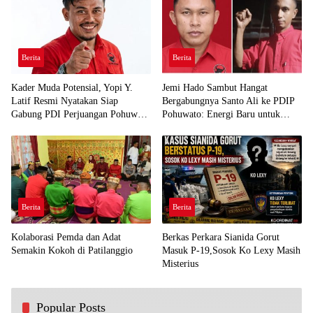
Berita
Berita
Kader Muda Potensial, Yopi Y.
Jemi Hado Sambut Hangat
Latif Resmi Nyatakan Siap
Bergabungnya Santo Ali ke PDIP
Gabung PDI Perjuangan Pohuwato
Pohuwato: Energi Baru untuk
Demi Kawal Aspirasi Bumi Panua
Perjuangan Rakyat
Berita
Berita
Kolaborasi Pemda dan Adat
Berkas Perkara Sianida Gorut
Semakin Kokoh di Patilanggio
Masuk P-19,Sosok Ko Lexy Masih
Misterius
Popular Posts