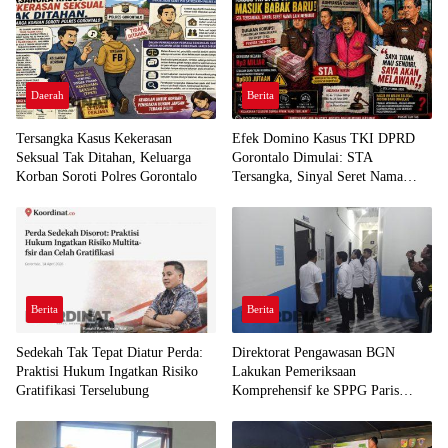
Daerah
Berita
Tersangka Kasus Kekerasan
Efek Domino Kasus TKI DPRD
Seksual Tak Ditahan, Keluarga
Gorontalo Dimulai: STA
Korban Soroti Polres Gorontalo
Tersangka, Sinyal Seret Nama
Lain Menguat
Berita
Berita
Sedekah Tak Tepat Diatur Perda:
Direktorat Pengawasan BGN
Praktisi Hukum Ingatkan Risiko
Lakukan Pemeriksaan
Gratifikasi Terselubung
Komprehensif ke SPPG Paris
Mootilango