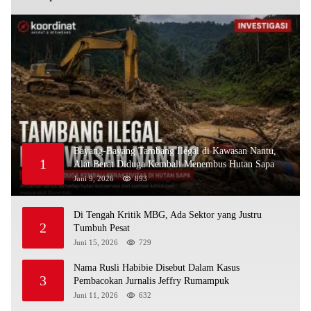
Bayang-Bayang Tambang Ilegal di Kawasan Nantu,
1
Alat Berat Diduga Kembali Menembus Hutan Sapa
Juni 9, 2026
893
Di Tengah Kritik MBG, Ada Sektor yang Justru
2
Tumbuh Pesat
Juni 15, 2026
729
Nama Rusli Habibie Disebut Dalam Kasus
3
Pembacokan Jurnalis Jeffry Rumampuk
Juni 11, 2026
632