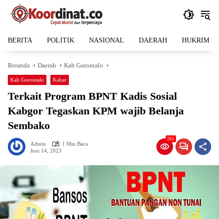
Langsung
ke
konten
BERITA
POLITIK
NASIONAL
DAERAH
HUKRIM
Beranda
Daerah
Kab Gorontalo
Kab Gorontalo
Kabar
Terkait Program BPNT Kadis Sosial
Kabgor Tegaskan KPM wajib Belanja
Sembako
265
Admin
1 Min Baca
Juni 14, 2023