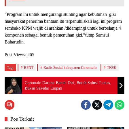
“Program ini untuk mengurangi stunting agar kebutuhan gizi
masyarakat penerima bantuan itu terpenuhi,skali lagi ini program
sembako KPM wajib di arahkan /didampingi untuk berbelanja 4
komponen sebagai bentuk pemenuhan gizi.”tutup Samsul
Baharudin.
Post Views:
265
Tag:
BPNT
Kadis Sosial kabupaten Gorontalo
TKSK
Gorontalo Darurat Bunuh Diri, Butuh Solusi Tuntas,
Bukan Sekedar Empati
Pos Terkait