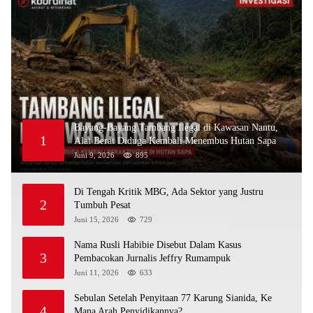
Bayang-Bayang Tambang Ilegal di Kawasan Nantu,
1
Alat Berat Diduga Kembali Menembus Hutan Sapa
Juni 9, 2026
895
Di Tengah Kritik MBG, Ada Sektor yang Justru
2
Tumbuh Pesat
Juni 15, 2026
729
Nama Rusli Habibie Disebut Dalam Kasus
3
Pembacokan Jurnalis Jeffry Rumampuk
Juni 11, 2026
633
Sebulan Setelah Penyitaan 77 Karung Sianida, Ke
4
Mana Arah Penyidikannya?