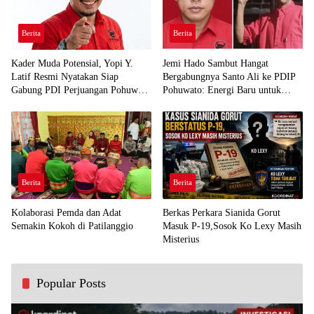
Berita
Berita
Kader Muda Potensial, Yopi Y.
Jemi Hado Sambut Hangat
Latif Resmi Nyatakan Siap
Bergabungnya Santo Ali ke PDIP
Gabung PDI Perjuangan Pohuwato
Pohuwato: Energi Baru untuk
Demi Kawal Aspirasi Bumi Panua
Perjuangan Rakyat
Berita
Berita
Kolaborasi Pemda dan Adat
Berkas Perkara Sianida Gorut
Semakin Kokoh di Patilanggio
Masuk P-19,Sosok Ko Lexy Masih
Misterius
Popular Posts