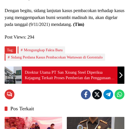
Dengan begitu, sidang lanjutan kasus pembacokan terhadap kasus
yang menggemparkan bumi serambi madinah itu, akan digelar
pada tanggal (9/11/2021) mendatang.
(Tim)
Post Views:
294
Tag:
Mengungkap Fakta Baru
Sidang Perdana Kasus Pembacokan Wartawan di Gorontalo
Direktur Utama PT San Xioang Steel Diperiksa
Kejagung Terkait Proses Pemberian dan Penggunaan
Fasilitas Kredit dari PT. Bank Mandiri (Persero) Tbk.
Pos Terkait