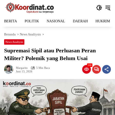
Langsung
ke
konten
BERITA
POLITIK
NASIONAL
DAERAH
HUKRIM
Beranda
News Analiysis
News Analiysis
Supremasi Sipil atau Perluasan Peran
Militer? Polemik yang Belum Usai
346
Margarito
5 Min Baca
Juni 13, 2026