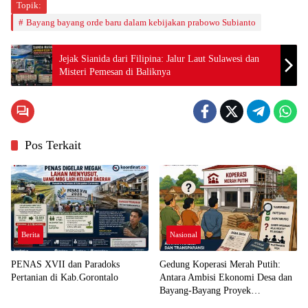
Topik:
Bayang bayang orde baru dalam kebijakan prabowo Subianto
Jejak Sianida dari Filipina: Jalur Laut Sulawesi dan
Misteri Pemesan di Baliknya
Pos Terkait
Berita
Nasional
PENAS XVII dan Paradoks
Gedung Koperasi Merah Putih:
Pertanian di Kab.Gorontalo
Antara Ambisi Ekonomi Desa dan
Bayang-Bayang Proyek
Infrastruktur Baru