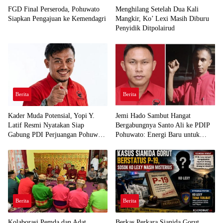
FGD Final Perseroda, Pohuwato
Menghilang Setelah Dua Kali
Siapkan Pengajuan ke Kemendagri
Mangkir, Ko’ Lexi Masih Diburu
Penyidik Ditpolairud
Berita
Berita
Kader Muda Potensial, Yopi Y.
Jemi Hado Sambut Hangat
Latif Resmi Nyatakan Siap
Bergabungnya Santo Ali ke PDIP
Gabung PDI Perjuangan Pohuwato
Pohuwato: Energi Baru untuk
Demi Kawal Aspirasi Bumi Panua
Perjuangan Rakyat
Berita
Berita
Kolaborasi Pemda dan Adat
Berkas Perkara Sianida Gorut