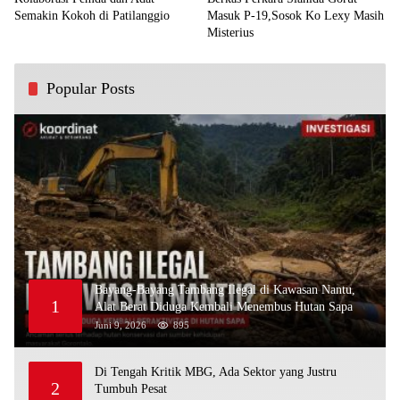
Semakin Kokoh di Patilanggio
Masuk P-19,Sosok Ko Lexy Masih
Misterius
Popular Posts
Bayang-Bayang Tambang Ilegal di Kawasan Nantu,
1
Alat Berat Diduga Kembali Menembus Hutan Sapa
Juni 9, 2026
895
Di Tengah Kritik MBG, Ada Sektor yang Justru
2
Tumbuh Pesat