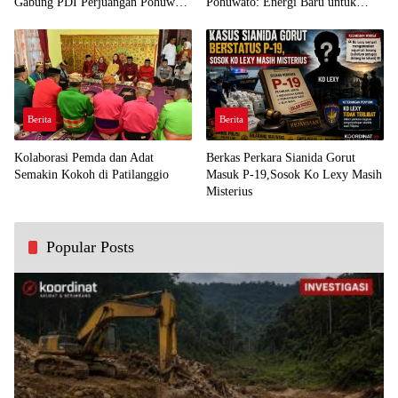
Gabung PDI Perjuangan Pohuwato
Pohuwato: Energi Baru untuk
Demi Kawal Aspirasi Bumi Panua
Perjuangan Rakyat
Berita
Berita
Kolaborasi Pemda dan Adat
Berkas Perkara Sianida Gorut
Semakin Kokoh di Patilanggio
Masuk P-19,Sosok Ko Lexy Masih
Misterius
Popular Posts