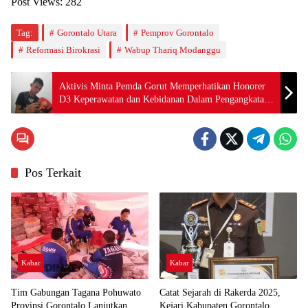
Post Views:
282
Tag:
Gorontalo Utara
Pemprov Gorontalo
Reformasi Birokrasi
Wabup Thariq Modanggu
Aktivis Minta Pemda Gorut Memperhatikan Honorer
D3 Keperawatan dan Kebidanan Dalam Pengangkatan
PPPK dan ASN
Pos Terkait
Kabar
Kabar
Tim Gabungan Tagana Pohuwato
Catat Sejarah di Rakerda 2025,
Provinsi Gorontalo Lanjutkan
Kejari Kabupaten Gorontalo