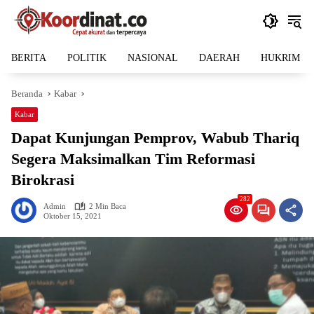
Langsung
ke
konten
BERITA
POLITIK
NASIONAL
DAERAH
HUKRIM
Beranda
Kabar
Kabar
Dapat Kunjungan Pemprov, Wabub Thariq
Segera Maksimalkan Tim Reformasi
Birokrasi
282
Admin
2 Min Baca
Oktober 15, 2021