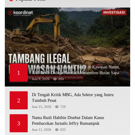
Bayang-Bayang Tambang Ilegal di Kawasan Nantu,
1
Alat Berat Diduga Kembali Menembus Hutan Sapa
Juni 9, 2026
894
Di Tengah Kritik MBG, Ada Sektor yang Justru
2
Tumbuh Pesat
Juni 15, 2026
729
Nama Rusli Habibie Disebut Dalam Kasus
3
Pembacokan Jurnalis Jeffry Rumampuk
Juni 11, 2026
633