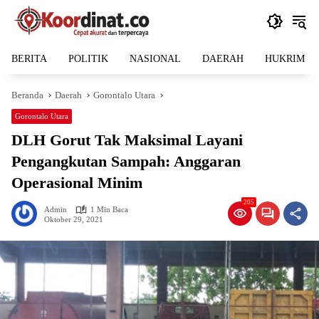
Langsung
ke
konten
BERITA
POLITIK
NASIONAL
DAERAH
HUKRIM
Beranda
Daerah
Gorontalo Utara
Gorontalo Utara
DLH Gorut Tak Maksimal Layani
Pengangkutan Sampah: Anggaran
Operasional Minim
205
Admin
1 Min Baca
Oktober 29, 2021