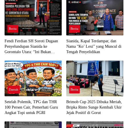
Berita
Berita
Fendi Ferdian SH Soroti Dugaan
Sianida, Kapal Terdampar, dan
Penyelundupan Sianida ke
Nama “Ko’ Lexi” yang Muncul di
Gorontalo Utara: “Ini Bukan
Tengah Penyelidikan
Sekadar Pelanggaran Kepabeanan”
Daerah
Berita
Setelah Polemik, TPG dan THR
Brimob Cup 2025 Dibuka Meriah,
100 Persen Cair, Pemerhati Guru
Bripka Rinto Sunge Kembali Ukir
Angkat Topi untuk PGRI
Jejak Positif di Gorut