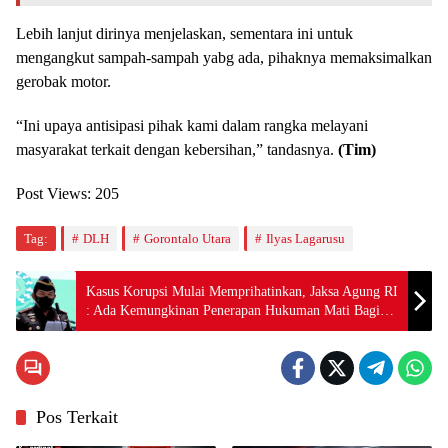
Lebih lanjut dirinya menjelaskan, sementara ini untuk
mengangkut sampah-sampah yabg ada, pihaknya memaksimalkan
gerobak motor.
“Ini upaya antisipasi pihak kami dalam rangka melayani
masyarakat terkait dengan kebersihan,” tandasnya.
(Tim)
Post Views:
205
Tag:
DLH
Gorontalo Utara
Ilyas Lagarusu
Kasus Korupsi Mulai Memprihatinkan, Jaksa Agung RI
: Ada Kemungkinan Penerapan Hukuman Mati Bagi
Koruptor
Pos Terkait