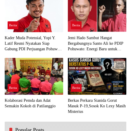
Berita
Berita
Kader Muda Potensial, Yopi Y.
Jemi Hado Sambut Hangat
Latif Resmi Nyatakan Siap
Bergabungnya Santo Ali ke PDIP
Gabung PDI Perjuangan Pohuwato
Pohuwato: Energi Baru untuk
Demi Kawal Aspirasi Bumi Panua
Perjuangan Rakyat
Berita
Berita
Kolaborasi Pemda dan Adat
Berkas Perkara Sianida Gorut
Semakin Kokoh di Patilanggio
Masuk P-19,Sosok Ko Lexy Masih
Misterius
Popular Posts