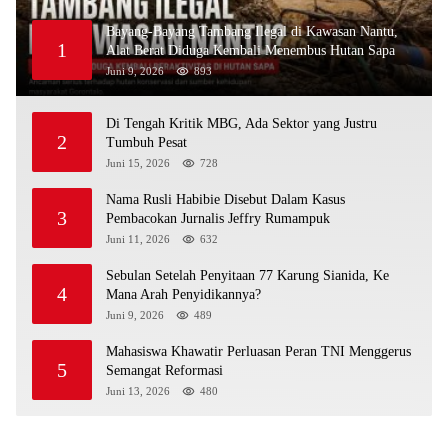
Bayang-Bayang Tambang Ilegal di Kawasan Nantu,
1
Alat Berat Diduga Kembali Menembus Hutan Sapa
Juni 9, 2026
893
Di Tengah Kritik MBG, Ada Sektor yang Justru
2
Tumbuh Pesat
Juni 15, 2026
728
Nama Rusli Habibie Disebut Dalam Kasus
3
Pembacokan Jurnalis Jeffry Rumampuk
Juni 11, 2026
632
Sebulan Setelah Penyitaan 77 Karung Sianida, Ke
4
Mana Arah Penyidikannya?
Juni 9, 2026
489
Mahasiswa Khawatir Perluasan Peran TNI Menggerus
5
Semangat Reformasi
Juni 13, 2026
480