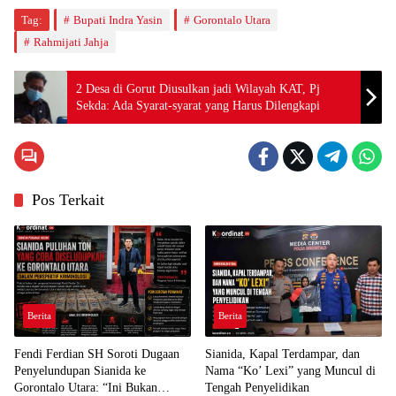
Tag:
Bupati Indra Yasin
Gorontalo Utara
Rahmijati Jahja
2 Desa di Gorut Diusulkan jadi Wilayah KAT, Pj
Sekda: Ada Syarat-syarat yang Harus Dilengkapi
Pos Terkait
Berita
Berita
Fendi Ferdian SH Soroti Dugaan
Sianida, Kapal Terdampar, dan
Penyelundupan Sianida ke
Nama “Ko’ Lexi” yang Muncul di
Gorontalo Utara: “Ini Bukan
Tengah Penyelidikan