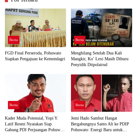
Berita
Berita
FGD Final Perseroda, Pohuwato
Menghilang Setelah Dua Kali
Siapkan Pengajuan ke Kemendagri
Mangkir, Ko’ Lexi Masih Diburu
Penyidik Ditpolairud
Berita
Berita
Kader Muda Potensial, Yopi Y.
Jemi Hado Sambut Hangat
Latif Resmi Nyatakan Siap
Bergabungnya Santo Ali ke PDIP
Gabung PDI Perjuangan Pohuwato
Pohuwato: Energi Baru untuk
Demi Kawal Aspirasi Bumi Panua
Perjuangan Rakyat