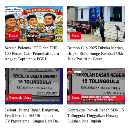
Sekadar Pelanggaran Kepabeanan”
Daerah
Berita
Setelah Polemik, TPG dan THR
Brimob Cup 2025 Dibuka Meriah,
100 Persen Cair, Pemerhati Guru
Bripka Rinto Sunge Kembali Ukir
Angkat Topi untuk PGRI
Jejak Positif di Gorut
Gorontalo Utara
Berita
Terkait Hutang Bahan Bangunan,
Kontraktor Proyek Rehab SDN 15
Fendi Ferdian SH Ultimatum
Tolinggula Tinggalkan Hutang
CV.Piguratama : Jangan Lari Dari
Puluhan Juta Rupiah
Tanggung Jawab