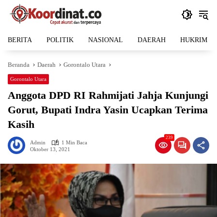
Langsung
ke
konten
BERITA
POLITIK
NASIONAL
DAERAH
HUKRIM
Beranda
Daerah
Gorontalo Utara
Gorontalo Utara
Anggota DPD RI Rahmijati Jahja Kunjungi
Gorut, Bupati Indra Yasin Ucapkan Terima
Kasih
239
Admin
1 Min Baca
Oktober 13, 2021