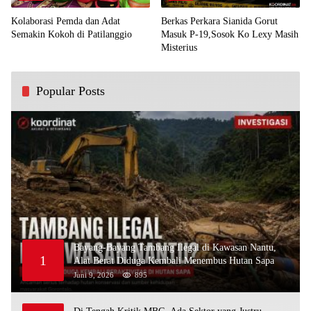
Kolaborasi Pemda dan Adat
Berkas Perkara Sianida Gorut
Semakin Kokoh di Patilanggio
Masuk P-19,Sosok Ko Lexy Masih
Misterius
Popular Posts
Bayang-Bayang Tambang Ilegal di Kawasan Nantu,
1
Alat Berat Diduga Kembali Menembus Hutan Sapa
Juni 9, 2026
895