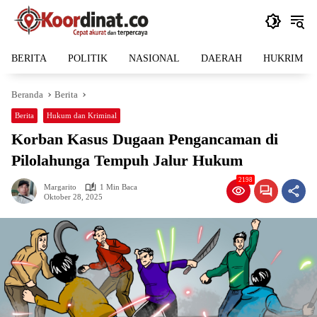
Langsung
ke
konten
BERITA
POLITIK
NASIONAL
DAERAH
HUKRIM
Beranda
Berita
Berita
Hukum dan Kriminal
Korban Kasus Dugaan Pengancaman di
Pilolahunga Tempuh Jalur Hukum
2198
Margarito
1 Min Baca
Oktober 28, 2025