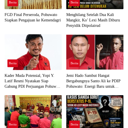
Berita
Berita
FGD Final Perseroda, Pohuwato
Menghilang Setelah Dua Kali
Siapkan Pengajuan ke Kemendagri
Mangkir, Ko’ Lexi Masih Diburu
Penyidik Ditpolairud
Berita
Berita
Kader Muda Potensial, Yopi Y.
Jemi Hado Sambut Hangat
Latif Resmi Nyatakan Siap
Bergabungnya Santo Ali ke PDIP
Gabung PDI Perjuangan Pohuwato
Pohuwato: Energi Baru untuk
Demi Kawal Aspirasi Bumi Panua
Perjuangan Rakyat
Berita
Berita