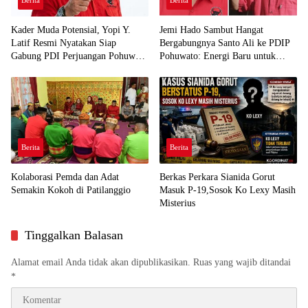
Berita
Berita
Kader Muda Potensial, Yopi Y.
Jemi Hado Sambut Hangat
Latif Resmi Nyatakan Siap
Bergabungnya Santo Ali ke PDIP
Gabung PDI Perjuangan Pohuwato
Pohuwato: Energi Baru untuk
Demi Kawal Aspirasi Bumi Panua
Perjuangan Rakyat
Berita
Berita
Kolaborasi Pemda dan Adat
Berkas Perkara Sianida Gorut
Semakin Kokoh di Patilanggio
Masuk P-19,Sosok Ko Lexy Masih
Misterius
Tinggalkan Balasan
Alamat email Anda tidak akan dipublikasikan.
Ruas yang wajib ditandai
*