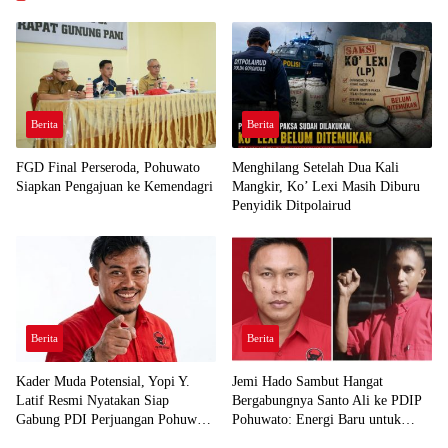
Berita
Berita
FGD Final Perseroda, Pohuwato
Menghilang Setelah Dua Kali
Siapkan Pengajuan ke Kemendagri
Mangkir, Ko’ Lexi Masih Diburu
Penyidik Ditpolairud
Berita
Berita
Kader Muda Potensial, Yopi Y.
Jemi Hado Sambut Hangat
Latif Resmi Nyatakan Siap
Bergabungnya Santo Ali ke PDIP
Gabung PDI Perjuangan Pohuwato
Pohuwato: Energi Baru untuk
Demi Kawal Aspirasi Bumi Panua
Perjuangan Rakyat