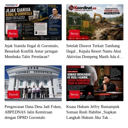
Sayur
Berita
Berita
Jejak Sianida Ilegal di Gorontalo,
Setelah Disorot Terkait Tambang
Benarkah Konflik Antar jaringan
Ilegal , Kepala Resort Nantu Akui
Membuka Tabir Peredaran?
Aktivitas Dompeng Masih Ada di
Kawasan Konservasi
Daerah
Berita
Pengawasan Dana Desa Jadi Fokus,
Kuasa Hukum Jeffry Rumampuk
ABPEDNAS Jalin Kemitraan
Somasi Rusli Habibie ,Siapkan
dengan DPRD Gorontalo
Langkah Hukum Jika Tak
Direspon