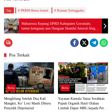
Tag:
PKBM Hutuo lestari
Risman Tolingguhu
Mahasiswa Kepung DPRD Kabupaten Gorontalo,
tuntut ketegasan atas Dungaan Skandal Amoral Aleg
PKB
Pos Terkait
Berita
Berita
Menghilang Setelah Dua Kali
Yayasan Kumala Vazza Serahkan
Mangkir, Ko’ Lexi Masih Diburu
Pupuk Organik Hasil Olahan
Penyidik Ditpolairud
Limbah Dapur MBG kepada Petani