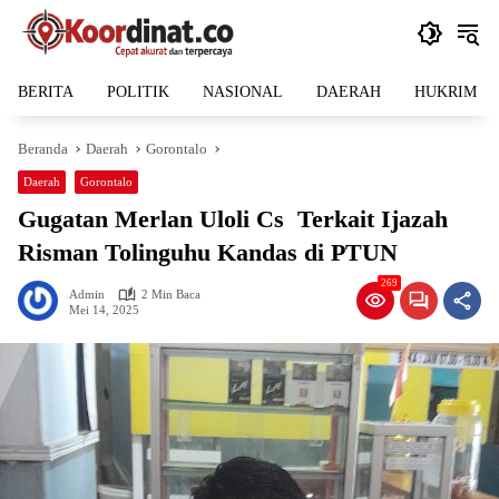
Langsung
ke
konten
BERITA
POLITIK
NASIONAL
DAERAH
HUKRIM
Beranda
Daerah
Gorontalo
Daerah
Gorontalo
Gugatan Merlan Uloli Cs Terkait Ijazah
Risman Tolinguhu Kandas di PTUN
269
Admin
2 Min Baca
Mei 14, 2025