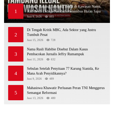
Bayang-Bayang Tambang Ilegal di Kawasan Nantu,
1
Alat Berat Diduga Kembali Menembus Hutan Sapa
Juni 9, 2026
893
Di Tengah Kritik MBG, Ada Sektor yang Justru
2
Tumbuh Pesat
Juni 15, 2026
728
Nama Rusli Habibie Disebut Dalam Kasus
3
Pembacokan Jurnalis Jeffry Rumampuk
Juni 11, 2026
632
Sebulan Setelah Penyitaan 77 Karung Sianida, Ke
4
Mana Arah Penyidikannya?
Juni 9, 2026
489
Mahasiswa Khawatir Perluasan Peran TNI Menggerus
5
Semangat Reformasi
Juni 13, 2026
480