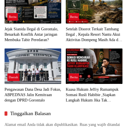
Berita
Berita
Jejak Sianida Ilegal di Gorontalo,
Setelah Disorot Terkait Tambang
Benarkah Konflik Antar jaringan
Ilegal , Kepala Resort Nantu Akui
Membuka Tabir Peredaran?
Aktivitas Dompeng Masih Ada di
Kawasan Konservasi
Daerah
Berita
Pengawasan Dana Desa Jadi Fokus,
Kuasa Hukum Jeffry Rumampuk
ABPEDNAS Jalin Kemitraan
Somasi Rusli Habibie ,Siapkan
dengan DPRD Gorontalo
Langkah Hukum Jika Tak
Direspon
Tinggalkan Balasan
Alamat email Anda tidak akan dipublikasikan.
Ruas yang wajib ditandai