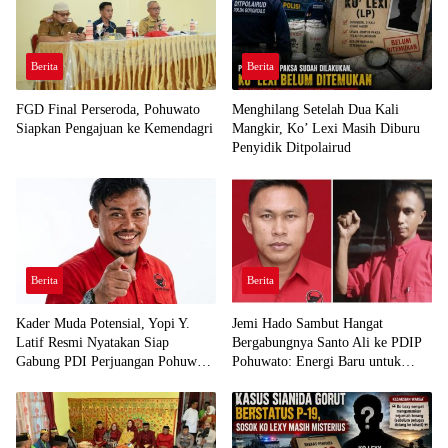
Berita
Berita
FGD Final Perseroda, Pohuwato
Menghilang Setelah Dua Kali
Siapkan Pengajuan ke Kemendagri
Mangkir, Ko’ Lexi Masih Diburu
Penyidik Ditpolairud
Berita
Berita
Kader Muda Potensial, Yopi Y.
Jemi Hado Sambut Hangat
Latif Resmi Nyatakan Siap
Bergabungnya Santo Ali ke PDIP
Gabung PDI Perjuangan Pohuwato
Pohuwato: Energi Baru untuk
Demi Kawal Aspirasi Bumi Panua
Perjuangan Rakyat