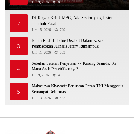
Juni 9, 2026
895
Di Tengah Kritik MBG, Ada Sektor yang Justru
2
Tumbuh Pesat
Juni 15, 2026
729
Nama Rusli Habibie Disebut Dalam Kasus
3
Pembacokan Jurnalis Jeffry Rumampuk
Juni 11, 2026
633
Sebulan Setelah Penyitaan 77 Karung Sianida, Ke
4
Mana Arah Penyidikannya?
Juni 9, 2026
490
Mahasiswa Khawatir Perluasan Peran TNI Menggerus
5
Semangat Reformasi
Juni 13, 2026
482