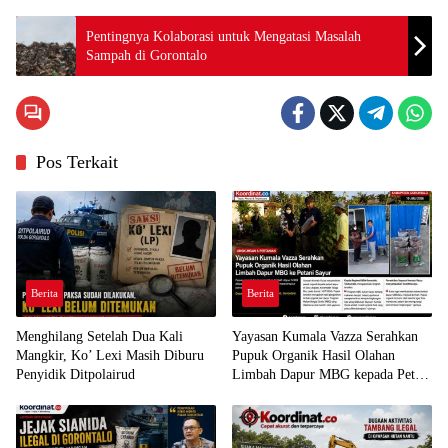
Pentingnya Kolaborasi untuk Mengatasi Masalah
Sampah di Gorontalo
Pos Terkait
Berita
Berita
Menghilang Setelah Dua Kali
Yayasan Kumala Vazza Serahkan
Mangkir, Ko’ Lexi Masih Diburu
Pupuk Organik Hasil Olahan
Penyidik Ditpolairud
Limbah Dapur MBG kepada Petani
Sayur