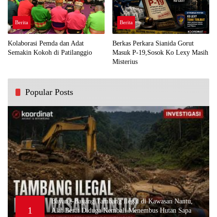
Berita
Berita
Kolaborasi Pemda dan Adat
Berkas Perkara Sianida Gorut
Semakin Kokoh di Patilanggio
Masuk P-19,Sosok Ko Lexy Masih
Misterius
Popular Posts
Bayang-Bayang Tambang Ilegal di Kawasan Nantu,
1
Alat Berat Diduga Kembali Menembus Hutan Sapa