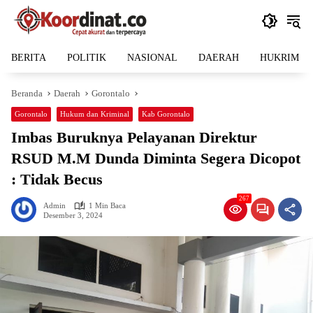
Langsung
ke
konten
BERITA
POLITIK
NASIONAL
DAERAH
HUKRIM
Beranda
Daerah
Gorontalo
Gorontalo
Hukum dan Kriminal
Kab Gorontalo
Imbas Buruknya Pelayanan Direktur
RSUD M.M Dunda Diminta Segera Dicopot
: Tidak Becus
267
Admin
1 Min Baca
Desember 3, 2024