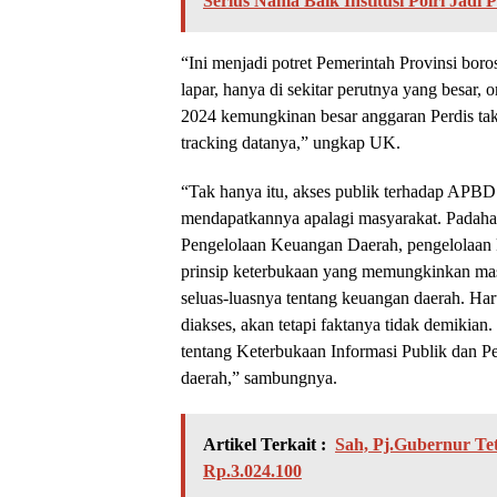
Serius Nama Baik Institusi Polri Jadi 
“Ini menjadi potret Pemerintah Provinsi boro
lapar, hanya di sekitar perutnya yang besar,
2024 kemungkinan besar anggaran Perdis tak
tracking datanya,” ungkap UK.
“Tak hanya itu, akses publik terhadap APBD 
mendapatkannya apalagi masyarakat. Padaha
Pengelolaan Keuangan Daerah, pengelolaan k
prinsip keterbukaan yang memungkinkan mas
seluas-luasnya tentang keuangan daerah. Haru
diakses, akan tetapi faktanya tidak demiki
tentang Keterbukaan Informasi Publik dan P
daerah,” sambungnya.
Artikel Terkait :
Sah, Pj.Gubernur T
Rp.3.024.100