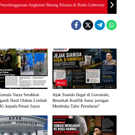
Penyelenggaraan Angkutan Barang Khusus di Rudis Gubernur
Berita
Kumala Vazza Serahkan
Jejak Sianida Ilegal di Gorontalo,
ganik Hasil Olahan Limbah
Benarkah Konflik Antar jaringan
G kepada Petani Sayur
Membuka Tabir Peredaran?