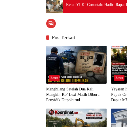
Ketua YLKI Gorontalo Hadiri Rapat 
Pos Terkait
Berita
Berita
Menghilang Setelah Dua Kali
Yayasan 
Mangkir, Ko’ Lexi Masih Diburu
Pupuk Or
Penyidik Ditpolairud
Dapur MB