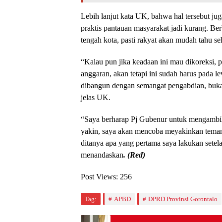
Lebih lanjut kata UK, bahwa hal tersebut ju
praktis pantauan masyarakat jadi kurang. B
tengah kota, pasti rakyat akan mudah tahu se
“Kalau pun jika keadaan ini mau dikoreksi, 
anggaran, akan tetapi ini sudah harus pada le
dibangun dengan semangat pengabdian, buka
jelas UK.
“Saya berharap Pj Gubenur untuk mengambil
yakin, saya akan mencoba meyakinkan teman
ditanya apa yang pertama saya lakukan setel
menandaskan
. (Red)
Post Views:
256
Tag:
APBD
DPRD Provinsi Gorontalo