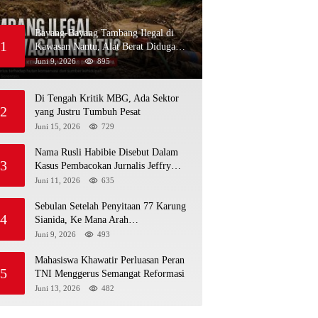
Bayang-Bayang Tambang Ilegal di
1
Kawasan Nantu, Alat Berat Diduga
Kembali Menembus Hutan Sapa
Juni 9, 2026
895
Di Tengah Kritik MBG, Ada Sektor
2
yang Justru Tumbuh Pesat
Juni 15, 2026
729
Nama Rusli Habibie Disebut Dalam
3
Kasus Pembacokan Jurnalis Jeffry
Rumampuk
Juni 11, 2026
635
Sebulan Setelah Penyitaan 77 Karung
4
Sianida, Ke Mana Arah
Penyidikannya?
Juni 9, 2026
493
Mahasiswa Khawatir Perluasan Peran
5
TNI Menggerus Semangat Reformasi
Juni 13, 2026
482