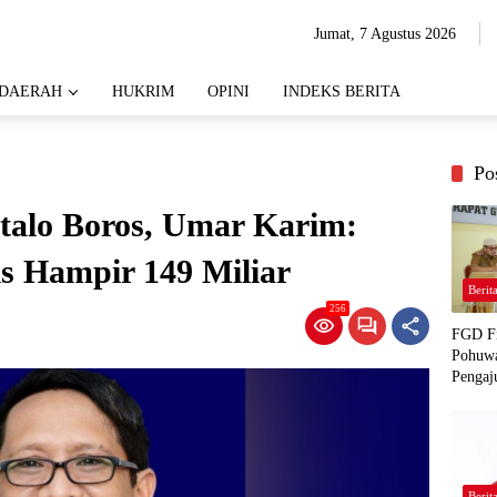
Jumat, 7 Agustus 2026
DAERAH
HUKRIM
OPINI
INDEKS BERITA
Po
talo Boros, Umar Karim:
is Hampir 149 Miliar
Berit
256
FGD Fi
Pohuwa
Pengaj
Berit