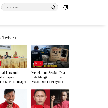
s Terbaru
a
Berita
nal Perseroda,
Menghilang Setelah Dua
to Siapkan
Kali Mangkir, Ko’ Lexi
uan ke Kemendagri
Masih Diburu Penyidik
Ditpolairud
a
Berita