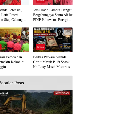
Muda Potensial,
Jemi Hado Sambut Hangat
. Latif Resmi
Bergabungnya Santo Ali ke
an Siap Gabung
PDIP Pohuwato: Energi
rjuangan Pohuwato
Baru untuk Perjuangan
awal Aspirasi Bumi
Rakyat
a
Berita
rasi Pemda dan
Berkas Perkara Sianida
emakin Kokoh di
Gorut Masuk P-19,Sosok
ggio
Ko Lexy Masih Misterius
Popular Posts