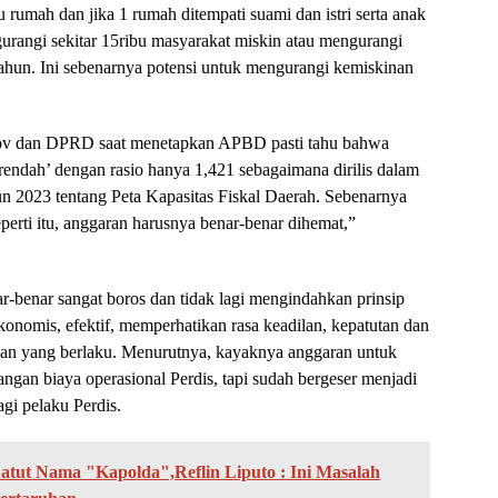
u rumah dan jika 1 rumah ditempati suami dan istri serta anak
rangi sekitar 15ribu masyarakat miskin atau mengurangi
tahun. Ini sebenarnya potensi untuk mengurangi kemiskinan
prov dan DPRD saat menetapkan APBD pasti tahu bahwa
 ‘rendah’ dengan rasio hanya 1,421 sebagaimana dirilis dalam
 2023 tentang Peta Kapasitas Fiskal Daerah. Sebenarnya
perti itu, anggaran harusnya benar-benar dihemat,”
-benar sangat boros dan tidak lagi mengindahkan prinsip
konomis, efektif, memperhatikan rasa keadilan, kepatutan dan
an yang berlaku. Menurutnya, kayaknya anggaran untuk
ngan biaya operasional Perdis, tapi sudah bergeser menjadi
gi pelaku Perdis.
Catut Nama "Kapolda",Reflin Liputo : Ini Masalah