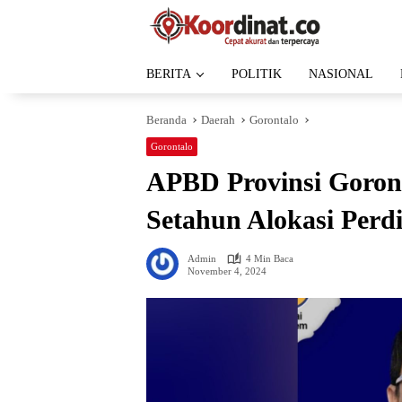
Langsung
ke
konten
BERITA
POLITIK
NASIONAL
Beranda
Daerah
Gorontalo
Gorontalo
APBD Provinsi Goron
Setahun Alokasi Perd
Admin
4 Min Baca
November 4, 2024