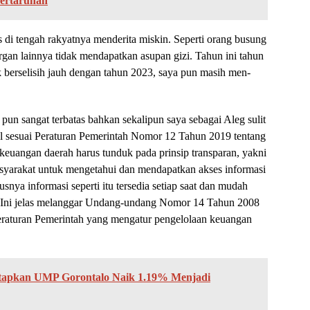
Pertaruhan
s di tengah rakyatnya menderita miskin. Seperti orang busung
 organ lainnya tidak mendapatkan asupan gizi. Tahun ini tahun
 berselisih jauh dengan tahun 2023, saya pun masih men-
pun sangat terbatas bahkan sekalipun saya sebagai Aleg sulit
l sesuai Peraturan Pemerintah Nomor 12 Tahun 2019 tentang
euangan daerah harus tunduk pada prinsip transparan, yakni
yarakat untuk mengetahui dan mendapatkan akses informasi
snya informasi seperti itu tersedia setiap saat dan mudah
an. Ini jelas melanggar Undang-undang Nomor 14 Tahun 2008
eraturan Pemerintah yang mengatur pengelolaan keuangan
etapkan UMP Gorontalo Naik 1.19% Menjadi