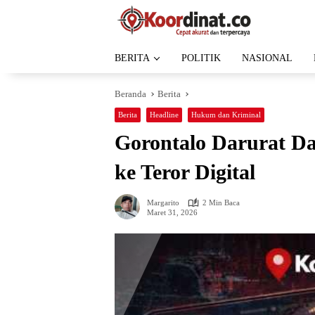
Langsung
ke
konten
BERITA
POLITIK
NASIONAL
Beranda
Berita
Berita
Headline
Hukum dan Kriminal
Gorontalo Darurat D
ke Teror Digital
Margarito
2 Min Baca
Maret 31, 2026