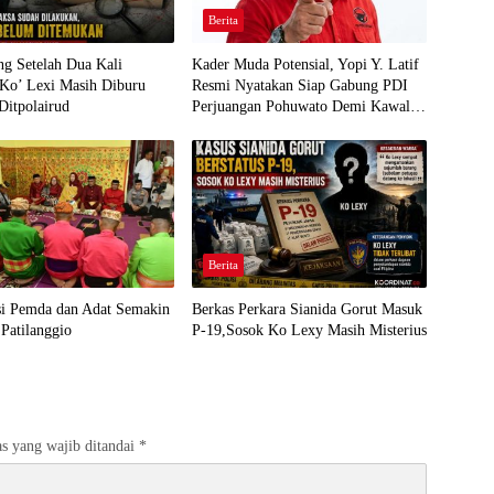
Berita
g Setelah Dua Kali
Kader Muda Potensial, Yopi Y. Latif
 Ko’ Lexi Masih Diburu
Resmi Nyatakan Siap Gabung PDI
Ditpolairud
Perjuangan Pohuwato Demi Kawal
Aspirasi Bumi Panua
Berita
si Pemda dan Adat Semakin
Berkas Perkara Sianida Gorut Masuk
Patilanggio
P-19,Sosok Ko Lexy Masih Misterius
s yang wajib ditandai
*