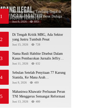
Bayang-Bayang Tambang Ilegal di
1
Kawasan Nantu, Alat Berat Diduga
Kembali Menembus Hutan Sapa
Juni 9, 2026
893
Di Tengah Kritik MBG, Ada Sektor
2
yang Justru Tumbuh Pesat
Juni 15, 2026
728
Nama Rusli Habibie Disebut Dalam
3
Kasus Pembacokan Jurnalis Jeffry
Rumampuk
Juni 11, 2026
632
Sebulan Setelah Penyitaan 77 Karung
4
Sianida, Ke Mana Arah
Penyidikannya?
Juni 9, 2026
489
Mahasiswa Khawatir Perluasan Peran
5
TNI Menggerus Semangat Reformasi
Juni 13, 2026
480