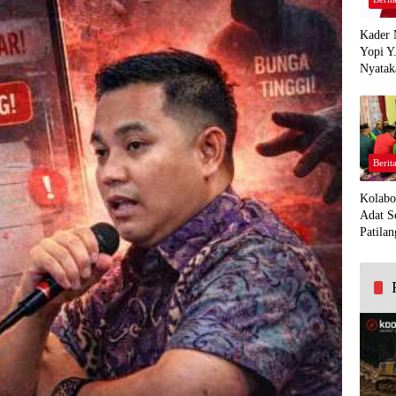
Kader 
Yopi Y
Nyatak
PDI Pe
Demi K
Panua
Berit
Kolabo
Adat S
Patilan