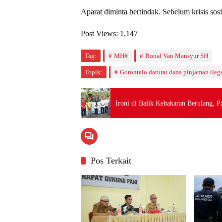
Aparat diminta bertindak. Sebelum krisis sos
Post Views:
1,147
Tag:
MH#
Ronal Van Mansyur SH
Topik:
Gorontalo darurat dana pinjaman ileg
Ironi di Balik Kebakaran Berulang, 
Pos Terkait