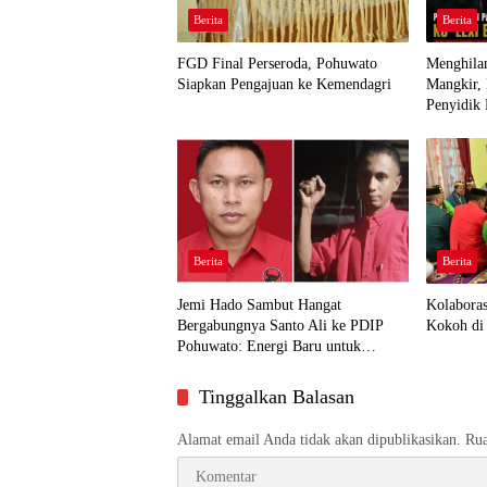
Berita
Berita
FGD Final Perseroda, Pohuwato
Menghilan
Siapkan Pengajuan ke Kemendagri
Mangkir,
Penyidik 
Berita
Berita
Jemi Hado Sambut Hangat
Kolabora
Bergabungnya Santo Ali ke PDIP
Kokoh di 
Pohuwato: Energi Baru untuk
Perjuangan Rakyat
Tinggalkan Balasan
Alamat email Anda tidak akan dipublikasikan.
Rua