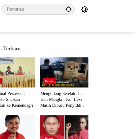
s Terbaru
a
Berita
nal Perseroda,
Menghilang Setelah Dua
to Siapkan
Kali Mangkir, Ko’ Lexi
uan ke Kemendagri
Masih Diburu Penyidik
Ditpolairud
a
Berita