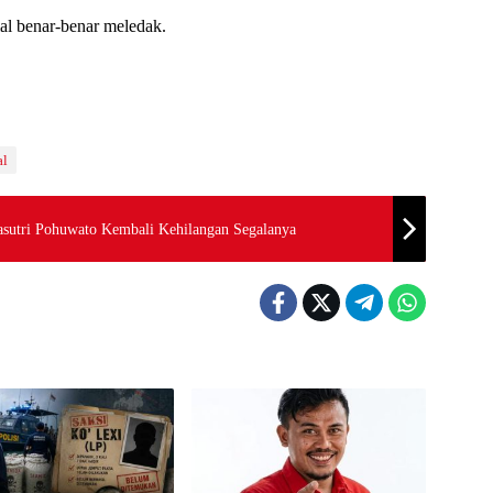
ial benar-benar meledak.
al
Pasutri Pohuwato Kembali Kehilangan Segalanya