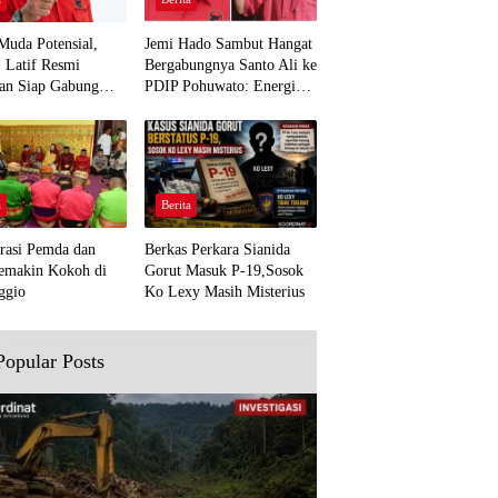
Muda Potensial,
Jemi Hado Sambut Hangat
. Latif Resmi
Bergabungnya Santo Ali ke
an Siap Gabung
PDIP Pohuwato: Energi
rjuangan Pohuwato
Baru untuk Perjuangan
awal Aspirasi Bumi
Rakyat
a
Berita
rasi Pemda dan
Berkas Perkara Sianida
emakin Kokoh di
Gorut Masuk P-19,Sosok
ggio
Ko Lexy Masih Misterius
Popular Posts