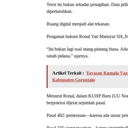
Teror itu bukan sekadar penagihan. Data pri
dipertaruhkan.
Ruang digital menjadi alat tekanan.
Pengamat hukum Ronal Van Mansyur SH,,MH m
“Ini bukan lagi soal utang-piutang biasa. A
ranah pidana,” ujarnya.
Artikel Terkait :
Yayasan Kumala Vaza
Kabupaten Gorontalo
Menurut Ronal, dalam KUHP Baru (UU Nomo
berpotensi dijerat sejumlah pasal.
Pasal 482: pemerasan—karena ada unsur pe
Pasal 335: pengancaman—karena menimbulkan