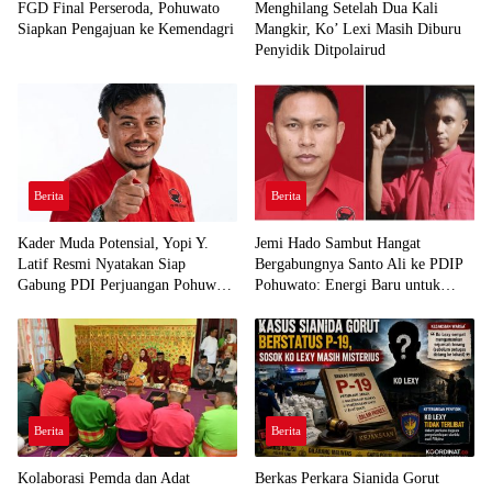
FGD Final Perseroda, Pohuwato
Menghilang Setelah Dua Kali
Siapkan Pengajuan ke Kemendagri
Mangkir, Ko’ Lexi Masih Diburu
Penyidik Ditpolairud
Berita
Berita
Kader Muda Potensial, Yopi Y.
Jemi Hado Sambut Hangat
Latif Resmi Nyatakan Siap
Bergabungnya Santo Ali ke PDIP
Gabung PDI Perjuangan Pohuwato
Pohuwato: Energi Baru untuk
Demi Kawal Aspirasi Bumi Panua
Perjuangan Rakyat
Berita
Berita
Kolaborasi Pemda dan Adat
Berkas Perkara Sianida Gorut