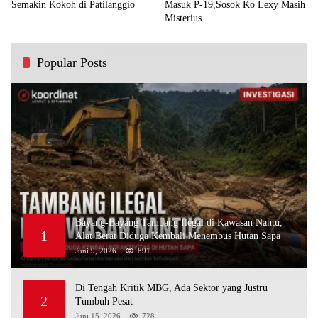
Semakin Kokoh di Patilanggio
Masuk P-19,Sosok Ko Lexy Masih
Misterius
Popular Posts
Bayang-Bayang Tambang Ilegal di Kawasan Nantu,
1
Alat Berat Diduga Kembali Menembus Hutan Sapa
Juni 9, 2026
891
Di Tengah Kritik MBG, Ada Sektor yang Justru
2
Tumbuh Pesat
Juni 15, 2026
728