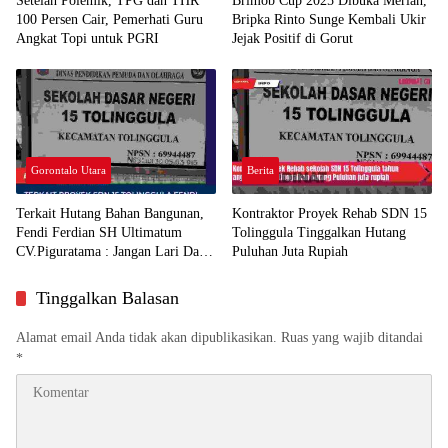
Setelah Polemik, TPG dan THR
Brimob Cup 2025 Dibuka Meriah,
100 Persen Cair, Pemerhati Guru
Bripka Rinto Sunge Kembali Ukir
Angkat Topi untuk PGRI
Jejak Positif di Gorut
Gorontalo Utara
Berita
Terkait Hutang Bahan Bangunan,
Kontraktor Proyek Rehab SDN 15
Fendi Ferdian SH Ultimatum
Tolinggula Tinggalkan Hutang
CV.Piguratama : Jangan Lari Dari
Puluhan Juta Rupiah
Tanggung Jawab
Tinggalkan Balasan
Alamat email Anda tidak akan dipublikasikan.
Ruas yang wajib ditandai
*