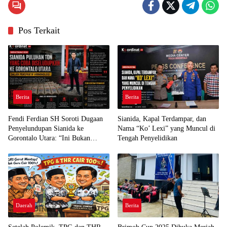
Pos Terkait
Berita
Berita
Fendi Ferdian SH Soroti Dugaan
Sianida, Kapal Terdampar, dan
Penyelundupan Sianida ke
Nama “Ko’ Lexi” yang Muncul di
Gorontalo Utara: “Ini Bukan
Tengah Penyelidikan
Sekadar Pelanggaran Kepabeanan”
Daerah
Berita