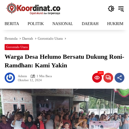
Langsung
ke
konten
BERITA
POLITIK
NASIONAL
DAERAH
HUKRIM
Beranda
Daerah
Gorontalo Utara
Gorontalo Utara
Warga Desa Helumo Bersatu Dukung Roni-
Ramdhan: Kami Yakin
269
Admin
1 Min Baca
Oktober 12, 2024