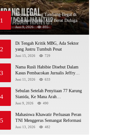
Bayang-Bayang Tambang Ilegal di
1
Kawasan Nantu, Alat Berat Diduga
Kembali Menembus Hutan Sapa
Juni 9, 2026
895
Di Tengah Kritik MBG, Ada Sektor
2
yang Justru Tumbuh Pesat
Juni 15, 2026
729
Nama Rusli Habibie Disebut Dalam
3
Kasus Pembacokan Jurnalis Jeffry
Rumampuk
Juni 11, 2026
633
Sebulan Setelah Penyitaan 77 Karung
4
Sianida, Ke Mana Arah
Penyidikannya?
Juni 9, 2026
490
Mahasiswa Khawatir Perluasan Peran
5
TNI Menggerus Semangat Reformasi
Juni 13, 2026
482