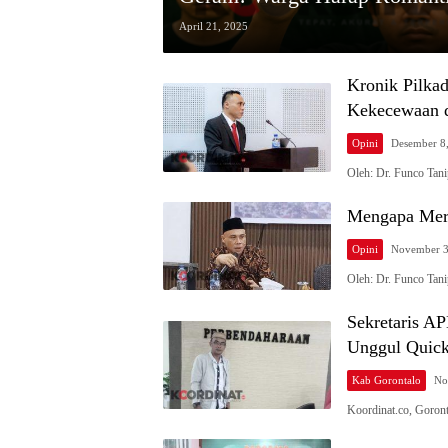
April 21, 2025
Kronik Pilka
Kekecewaan d
Opini
Desember 8
Oleh: Dr. Funco Tan
Mengapa Mere
Opini
November 3
Oleh: Dr. Funco Tan
Sekretaris A
Unggul Quick
Kab Gorontalo
No
Koordinat.co, Goront