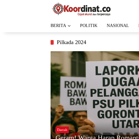
Langsung
ke
konten
BERITA
POLITIK
NASIONAL
Pilkada 2024
Daerah
Geram! Warga Harap Romant