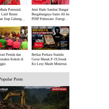
Muda Potensial,
Jemi Hado Sambut Hangat
. Latif Resmi
Bergabungnya Santo Ali ke
an Siap Gabung
PDIP Pohuwato: Energi
rjuangan Pohuwato
Baru untuk Perjuangan
awal Aspirasi Bumi
Rakyat
a
Berita
rasi Pemda dan
Berkas Perkara Sianida
emakin Kokoh di
Gorut Masuk P-19,Sosok
ggio
Ko Lexy Masih Misterius
Popular Posts