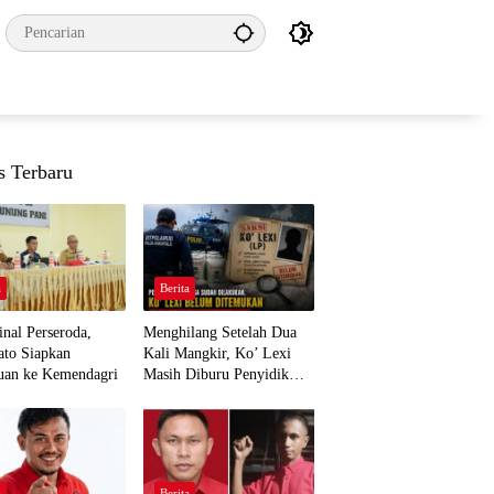
s Terbaru
a
Berita
nal Perseroda,
Menghilang Setelah Dua
to Siapkan
Kali Mangkir, Ko’ Lexi
uan ke Kemendagri
Masih Diburu Penyidik
Ditpolairud
a
Berita