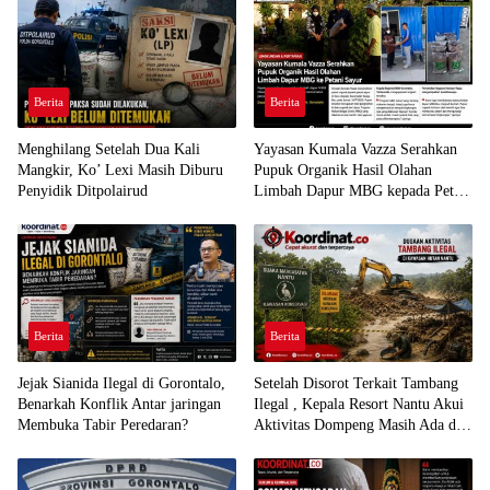
Berita
Berita
Menghilang Setelah Dua Kali
Yayasan Kumala Vazza Serahkan
Mangkir, Ko’ Lexi Masih Diburu
Pupuk Organik Hasil Olahan
Penyidik Ditpolairud
Limbah Dapur MBG kepada Petani
Sayur
Berita
Berita
Jejak Sianida Ilegal di Gorontalo,
Setelah Disorot Terkait Tambang
Benarkah Konflik Antar jaringan
Ilegal , Kepala Resort Nantu Akui
Membuka Tabir Peredaran?
Aktivitas Dompeng Masih Ada di
Kawasan Konservasi