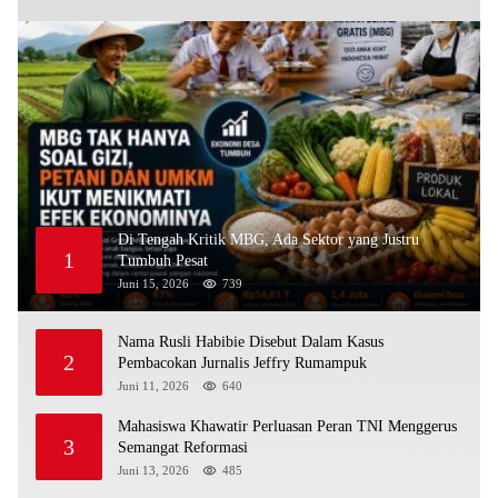
Di Tengah Kritik MBG, Ada Sektor yang Justru
1
Tumbuh Pesat
Juni 15, 2026
739
Nama Rusli Habibie Disebut Dalam Kasus
2
Pembacokan Jurnalis Jeffry Rumampuk
Juni 11, 2026
640
Mahasiswa Khawatir Perluasan Peran TNI Menggerus
3
Semangat Reformasi
Juni 13, 2026
485