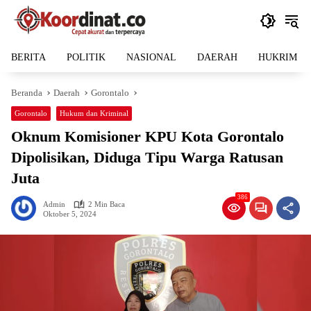
Langsung
ke
konten
BERITA
POLITIK
NASIONAL
DAERAH
HUKRIM
Beranda
Daerah
Gorontalo
Gorontalo
Hukum dan Kriminal
Oknum Komisioner KPU Kota Gorontalo
Dipolisikan, Diduga Tipu Warga Ratusan
Juta
386
Admin
2 Min Baca
Oktober 5, 2024