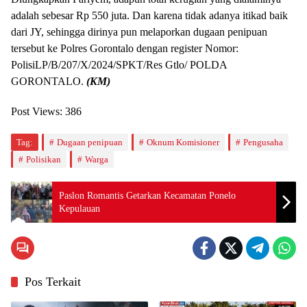
adalah sebesar Rp 550 juta. Dan karena tidak adanya itikad baik
dari JY, sehingga dirinya pun melaporkan dugaan penipuan
tersebut ke Polres Gorontalo dengan register Nomor:
PolisiLP/B/207/X/2024/SPKT/Res Gtlo/ POLDA
GORONTALO.
(KM)
Post Views:
386
Tag:
Dugaan penipuan
Oknum Komisioner
Pengusaha
Polisikan
Warga
Paslon Romantis Getarkan Kecamatan Ponelo
Kepulauan
Pos Terkait