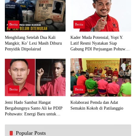
Berita
Berita
Menghilang Setelah Dua Kali
Kader Muda Potensial, Yopi Y.
Mangkir, Ko’ Lexi Masih Diburu
Latif Resmi Nyatakan Siap
Penyidik Ditpolairud
Gabung PDI Perjuangan Pohuwato
Demi Kawal Aspirasi Bumi Panua
Berita
Berita
Jemi Hado Sambut Hangat
Kolaborasi Pemda dan Adat
Bergabungnya Santo Ali ke PDIP
Semakin Kokoh di Patilanggio
Pohuwato: Energi Baru untuk
Perjuangan Rakyat
Popular Posts