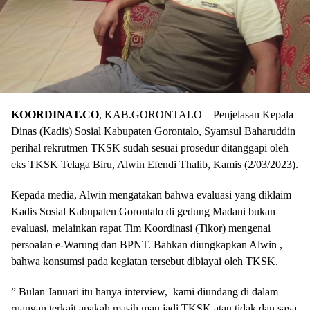
KOORDINAT.CO
, KAB.GORONTALO – Penjelasan Kepala
Dinas (Kadis) Sosial Kabupaten Gorontalo, Syamsul Baharuddin
perihal rekrutmen TKSK sudah sesuai prosedur ditanggapi oleh
eks TKSK Telaga Biru, Alwin Efendi Thalib, Kamis (2/03/2023).
Kepada media, Alwin mengatakan bahwa evaluasi yang diklaim
Kadis Sosial Kabupaten Gorontalo di gedung Madani bukan
evaluasi, melainkan rapat Tim Koordinasi (Tikor) mengenai
persoalan e-Warung dan BPNT. Bahkan diungkapkan Alwin ,
bahwa konsumsi pada kegiatan tersebut dibiayai oleh TKSK.
” Bulan Januari itu hanya interview, kami diundang di dalam
ruangan terkait apakah masih mau jadi TKSK atau tidak dan saya