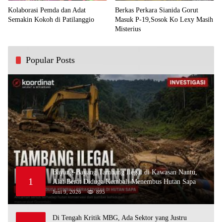
Kolaborasi Pemda dan Adat
Berkas Perkara Sianida Gorut
Semakin Kokoh di Patilanggio
Masuk P-19,Sosok Ko Lexy Masih
Misterius
Popular Posts
Bayang-Bayang Tambang Ilegal di Kawasan Nantu,
1
Alat Berat Diduga Kembali Menembus Hutan Sapa
Juni 9, 2026
895
Di Tengah Kritik MBG, Ada Sektor yang Justru