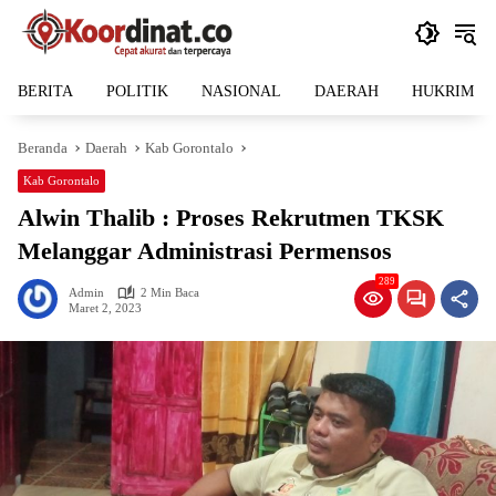
Langsung
ke
konten
BERITA
POLITIK
NASIONAL
DAERAH
HUKRIM
Beranda
Daerah
Kab Gorontalo
Kab Gorontalo
Alwin Thalib : Proses Rekrutmen TKSK
Melanggar Administrasi Permensos
289
Admin
2 Min Baca
Maret 2, 2023