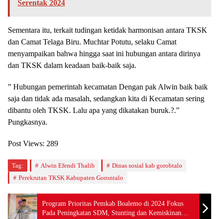
Serentak 2024
Sementara itu, terkait tudingan ketidak harmonisan antara TKSK
dan Camat Telaga Biru. Muchtar Potutu, selaku Camat
menyampaikan bahwa hingga saat ini hubungan antara dirinya
dan TKSK dalam keadaan baik-baik saja.
” Hubungan pemerintah kecamatan Dengan pak Alwin baik baik
saja dan tidak ada masalah, sedangkan kita di Kecamatan sering
dibantu oleh TKSK. Lalu apa yang dikatakan buruk.?.”
Pungkasnya.
Post Views:
289
Tag:
Alwin Efendi Thalib
Dinas sosial kab gorobtalo
Perekrutan TKSK Kabupaten Gorontalo
Program Prioritas Pemkab Boalemo di 2024 Fokus
Pada Peningkatan SDM, Stunting dan Kemiskinan