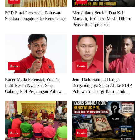
FGD Final Perseroda, Pohuwato
Menghilang Setelah Dua Kali
Siapkan Pengajuan ke Kemendagri
Mangkir, Ko’ Lexi Masih Diburu
Penyidik Ditpolairud
Berita
Berita
Kader Muda Potensial, Yopi Y.
Jemi Hado Sambut Hangat
Latif Resmi Nyatakan Siap
Bergabungnya Santo Ali ke PDIP
Gabung PDI Perjuangan Pohuwato
Pohuwato: Energi Baru untuk
Demi Kawal Aspirasi Bumi Panua
Perjuangan Rakyat
Berita
Berita