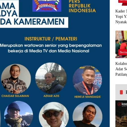
Kader 
Yopi Y
Nyatak
PDI Pe
Demi K
Panua
Berit
Kolabo
Adat S
Patilan