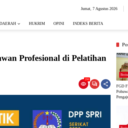
Jumat, 7 Agustus 2026
DAERAH
HUKRIM
OPINI
INDEKS BERITA
Po
an Profesional di Pelatihan
1
Berit
290
FGD Fi
Pohuwa
Pengaj
Berit