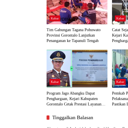
Kabar
Kabar
Tim Gabungan Tagana Pohuwato
Catat Sej
Provinsi Gorontalo Lanjutkan
Kejari K
Penanganan ke Tapanuli Tengah
Pengharg
Kabar
Kabar
Program Jago Abangku Dapat
Pemkab P
Penghargaan, Kejari Kabupaten
Pelaksana
Gorontalo Cetak Prestasi Layanan
Pastikan 
Humanis
Dekat ke
Tinggalkan Balasan