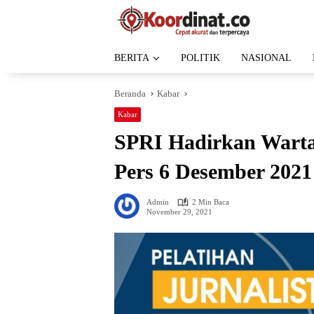
Langsung
ke
konten
BERITA
POLITIK
NASIONAL
Beranda
Kabar
Kabar
SPRI Hadirkan Wartaw
Pers 6 Desember 202
Admin
2 Min Baca
November 29, 2021