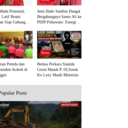
Muda Potensial,
Jemi Hado Sambut Hangat
. Latif Resmi
Bergabungnya Santo Ali ke
an Siap Gabung
PDIP Pohuwato: Energi
rjuangan Pohuwato
Baru untuk Perjuangan
awal Aspirasi Bumi
Rakyat
a
Berita
rasi Pemda dan
Berkas Perkara Sianida
emakin Kokoh di
Gorut Masuk P-19,Sosok
ggio
Ko Lexy Masih Misterius
Popular Posts