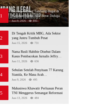
Bayang-Bayang Tambang Ilegal di
1
Kawasan Nantu, Alat Berat Diduga
Kembali Menembus Hutan Sapa
Juni 9, 2026
895
Di Tengah Kritik MBG, Ada Sektor
2
yang Justru Tumbuh Pesat
Juni 15, 2026
731
Nama Rusli Habibie Disebut Dalam
3
Kasus Pembacokan Jurnalis Jeffry
Rumampuk
Juni 11, 2026
636
Sebulan Setelah Penyitaan 77 Karung
4
Sianida, Ke Mana Arah
Penyidikannya?
Juni 9, 2026
495
Mahasiswa Khawatir Perluasan Peran
5
TNI Menggerus Semangat Reformasi
Juni 13, 2026
484