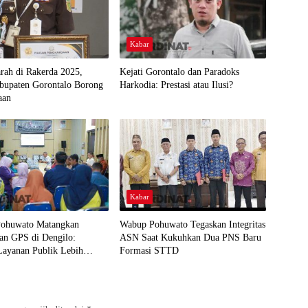
Kabar
arah di Rakerda 2025,
Kejati Gorontalo dan Paradoks
abupaten Gorontalo Borong
Harkodia: Prestasi atau Ilusi?
aan
Kabar
ohuwato Matangkan
Wabup Pohuwato Tegaskan Integritas
an GPS di Dengilo:
ASN Saat Kukuhkan Dua PNS Baru
Layanan Publik Lebih
Formasi STTD
 Masyarakat