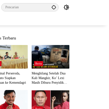
s Terbaru
a
Berita
nal Perseroda,
Menghilang Setelah Dua
to Siapkan
Kali Mangkir, Ko’ Lexi
uan ke Kemendagri
Masih Diburu Penyidik
Ditpolairud
a
Berita