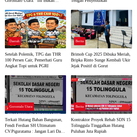
Gorontalo Utara: “Ini Bukan
Tengah Penyelidikan
Sekadar Pelanggaran Kepabeanan”
Daerah
Berita
Setelah Polemik, TPG dan THR
Brimob Cup 2025 Dibuka Meriah,
100 Persen Cair, Pemerhati Guru
Bripka Rinto Sunge Kembali Ukir
Angkat Topi untuk PGRI
Jejak Positif di Gorut
Gorontalo Utara
Berita
Terkait Hutang Bahan Bangunan,
Kontraktor Proyek Rehab SDN 15
Fendi Ferdian SH Ultimatum
Tolinggula Tinggalkan Hutang
CV.Piguratama : Jangan Lari Dari
Puluhan Juta Rupiah