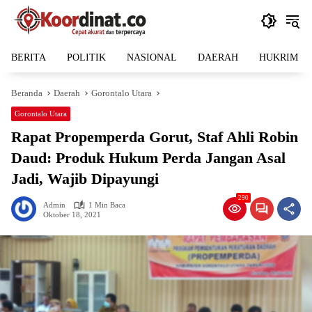
Langsung
ke
konten
BERITA
POLITIK
NASIONAL
DAERAH
HUKRIM
Beranda
Daerah
Gorontalo Utara
Gorontalo Utara
Rapat Propemperda Gorut, Staf Ahli Robin
Daud: Produk Hukum Perda Jangan Asal
Jadi, Wajib Dipayungi
290
Admin
1 Min Baca
Oktober 18, 2021