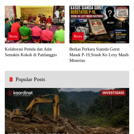
Demi Kawal Aspirasi Bumi Panua
Perjuangan Rakyat
Berita
Berita
Kolaborasi Pemda dan Adat
Berkas Perkara Sianida Gorut
Semakin Kokoh di Patilanggio
Masuk P-19,Sosok Ko Lexy Masih
Misterius
Popular Posts