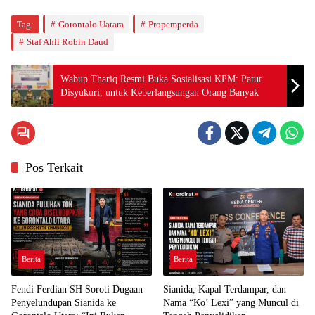
Tag:
Gorontalo Uatara
Propemperda
Staf Ahli Robin Daud
Wabup Thariq Resmi Buka Sosialisasi KPM: Patut
Disyukuri, untuk Keberlangsungan Orang Banyak
Pos Terkait
Berita
Berita
Fendi Ferdian SH Soroti Dugaan
Sianida, Kapal Terdampar, dan
Penyelundupan Sianida ke
Nama “Ko’ Lexi” yang Muncul di