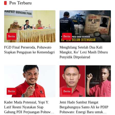
Pos Terbaru
Berita
Berita
FGD Final Perseroda, Pohuwato
Menghilang Setelah Dua Kali
Siapkan Pengajuan ke Kemendagri
Mangkir, Ko’ Lexi Masih Diburu
Penyidik Ditpolairud
Berita
Berita
Kader Muda Potensial, Yopi Y.
Jemi Hado Sambut Hangat
Latif Resmi Nyatakan Siap
Bergabungnya Santo Ali ke PDIP
Gabung PDI Perjuangan Pohuwato
Pohuwato: Energi Baru untuk