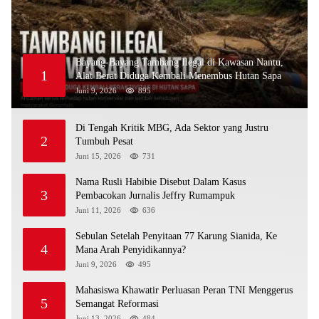
Bayang-Bayang Tambang Ilegal di Kawasan Nantu,
1
Alat Berat Diduga Kembali Menembus Hutan Sapa
Juni 9, 2026
895
Di Tengah Kritik MBG, Ada Sektor yang Justru
2
Tumbuh Pesat
Juni 15, 2026
731
Nama Rusli Habibie Disebut Dalam Kasus
3
Pembacokan Jurnalis Jeffry Rumampuk
Juni 11, 2026
636
Sebulan Setelah Penyitaan 77 Karung Sianida, Ke
4
Mana Arah Penyidikannya?
Juni 9, 2026
495
Mahasiswa Khawatir Perluasan Peran TNI Menggerus
5
Semangat Reformasi
Juni 13, 2026
484