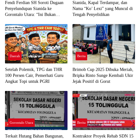
Fendi Ferdian SH Soroti Dugaan
Sianida, Kapal Terdampar, dan
Penyelundupan Sianida ke
Nama “Ko’ Lexi” yang Muncul di
Gorontalo Utara: “Ini Bukan
Tengah Penyelidikan
Sekadar Pelanggaran Kepabeanan”
Daerah
Berita
Setelah Polemik, TPG dan THR
Brimob Cup 2025 Dibuka Meriah,
100 Persen Cair, Pemerhati Guru
Bripka Rinto Sunge Kembali Ukir
Angkat Topi untuk PGRI
Jejak Positif di Gorut
Gorontalo Utara
Berita
Terkait Hutang Bahan Bangunan,
Kontraktor Proyek Rehab SDN 15