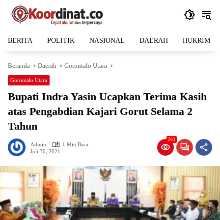
Langsung
ke
konten
BERITA
POLITIK
NASIONAL
DAERAH
HUKRIM
Beranda
Daerah
Gorontalo Utara
Gorontalo Utara
Bupati Indra Yasin Ucapkan Terima Kasih
atas Pengabdian Kajari Gorut Selama 2
Tahun
263
Admin
1 Min Baca
Juli 30, 2021