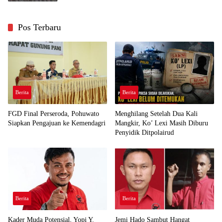
Pos Terbaru
Berita
Berita
FGD Final Perseroda, Pohuwato
Menghilang Setelah Dua Kali
Siapkan Pengajuan ke Kemendagri
Mangkir, Ko’ Lexi Masih Diburu
Penyidik Ditpolairud
Berita
Berita
Kader Muda Potensial, Yopi Y.
Jemi Hado Sambut Hangat