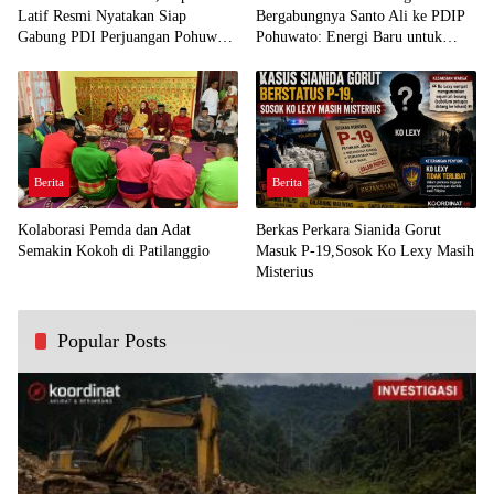
Latif Resmi Nyatakan Siap
Bergabungnya Santo Ali ke PDIP
Gabung PDI Perjuangan Pohuwato
Pohuwato: Energi Baru untuk
Demi Kawal Aspirasi Bumi Panua
Perjuangan Rakyat
Berita
Berita
Kolaborasi Pemda dan Adat
Berkas Perkara Sianida Gorut
Semakin Kokoh di Patilanggio
Masuk P-19,Sosok Ko Lexy Masih
Misterius
Popular Posts