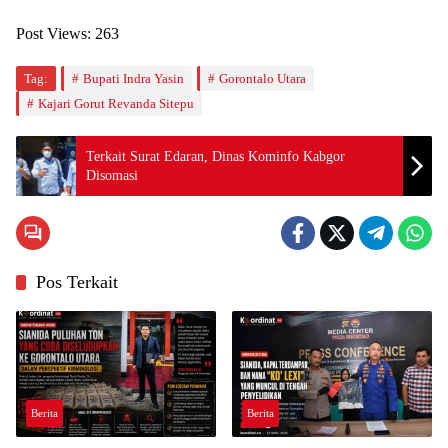
Post Views:
263
Tag:
Bupati Indra Yasin
Gorontalo Utara
Kajari Gorut Revanda Sitepu
Terkait Surat Edaran, Dinas Kominfo Kabgor
Disomasi
Pos Terkait
Berita
Berita