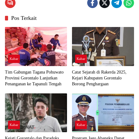
Pos Terkait
Kabar
Kabar
Tim Gabungan Tagana Pohuwato
Catat Sejarah di Rakerda 2025,
Provinsi Gorontalo Lanjutkan
Kejari Kabupaten Gorontalo
Penanganan ke Tapanuli Tengah
Borong Penghargaan
Kabar
Kabar
Kejati Gorontalo dan Paradoks
Program Jago Abangku Dapat