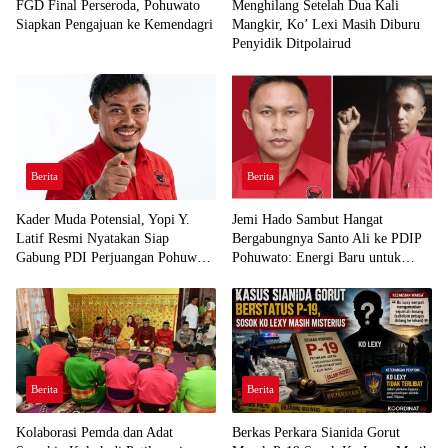
FGD Final Perseroda, Pohuwato
Menghilang Setelah Dua Kali
Siapkan Pengajuan ke Kemendagri
Mangkir, Ko’ Lexi Masih Diburu
Penyidik Ditpolairud
Berita
Berita
Kader Muda Potensial, Yopi Y.
Jemi Hado Sambut Hangat
Latif Resmi Nyatakan Siap
Bergabungnya Santo Ali ke PDIP
Gabung PDI Perjuangan Pohuwato
Pohuwato: Energi Baru untuk
Demi Kawal Aspirasi Bumi Panua
Perjuangan Rakyat
Berita
Berita
Kolaborasi Pemda dan Adat
Berkas Perkara Sianida Gorut