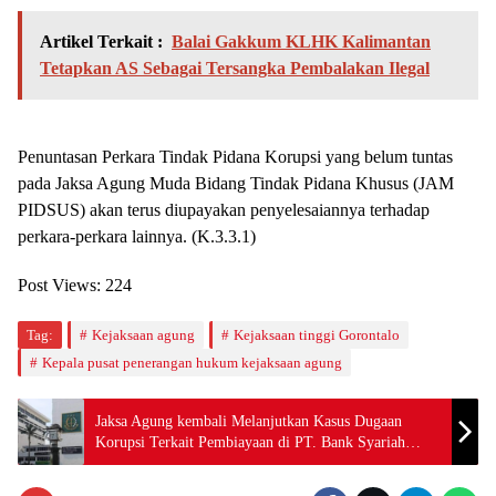
Artikel Terkait :
Balai Gakkum KLHK Kalimantan
Tetapkan AS Sebagai Tersangka Pembalakan Ilegal
Penuntasan Perkara Tindak Pidana Korupsi yang belum tuntas
pada Jaksa Agung Muda Bidang Tindak Pidana Khusus (JAM
PIDSUS) akan terus diupayakan penyelesaiannya terhadap
perkara-perkara lainnya. (K.3.3.1)
Post Views:
224
Tag:
Kejaksaan agung
Kejaksaan tinggi Gorontalo
Kepala pusat penerangan hukum kejaksaan agung
Jaksa Agung kembali Melanjutkan Kasus Dugaan
Korupsi Terkait Pembiayaan di PT. Bank Syariah
Mandiri Kepada PT. Tanjung Siram