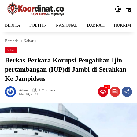
Langsung
ke
konten
BERITA
POLITIK
NASIONAL
DAERAH
HUKRIM
Beranda
Kabar
Kabar
Berkas Perkara Korupsi Pengalihan Ijin
pertambangan (IUP)di Jambi di Serahkan
Ke Jampidsus
224
Admin
1 Min Baca
Mei 10, 2021