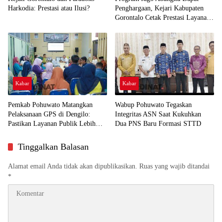
Harkodia: Prestasi atau Ilusi?
Penghargaan, Kejari Kabupaten
Gorontalo Cetak Prestasi Layanan
Humanis
Kabar
Kabar
Pemkab Pohuwato Matangkan
Wabup Pohuwato Tegaskan
Pelaksanaan GPS di Dengilo:
Integritas ASN Saat Kukuhkan
Pastikan Layanan Publik Lebih
Dua PNS Baru Formasi STTD
Dekat ke Masyarakat
Tinggalkan Balasan
Alamat email Anda tidak akan dipublikasikan.
Ruas yang wajib ditandai
*