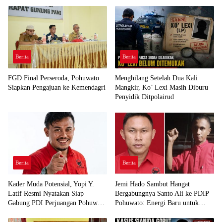
Berita
Berita
FGD Final Perseroda, Pohuwato
Menghilang Setelah Dua Kali
Siapkan Pengajuan ke Kemendagri
Mangkir, Ko’ Lexi Masih Diburu
Penyidik Ditpolairud
Berita
Berita
Kader Muda Potensial, Yopi Y.
Jemi Hado Sambut Hangat
Latif Resmi Nyatakan Siap
Bergabungnya Santo Ali ke PDIP
Gabung PDI Perjuangan Pohuwato
Pohuwato: Energi Baru untuk
Demi Kawal Aspirasi Bumi Panua
Perjuangan Rakyat