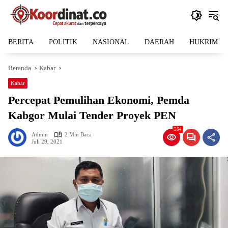
Langsung
ke
konten
BERITA
POLITIK
NASIONAL
DAERAH
HUKRIM
Beranda
Kabar
Kabar
Percepat Pemulihan Ekonomi, Pemda
Kabgor Mulai Tender Proyek PEN
264
Admin
2 Min Baca
Juli 29, 2021