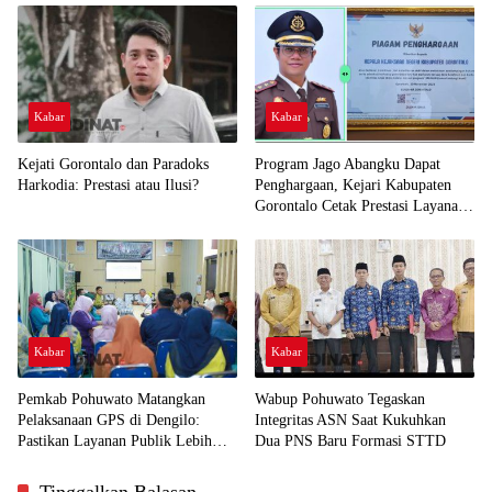
Kabar
Kabar
Kejati Gorontalo dan Paradoks
Program Jago Abangku Dapat
Harkodia: Prestasi atau Ilusi?
Penghargaan, Kejari Kabupaten
Gorontalo Cetak Prestasi Layanan
Humanis
Kabar
Kabar
Pemkab Pohuwato Matangkan
Wabup Pohuwato Tegaskan
Pelaksanaan GPS di Dengilo:
Integritas ASN Saat Kukuhkan
Pastikan Layanan Publik Lebih
Dua PNS Baru Formasi STTD
Dekat ke Masyarakat