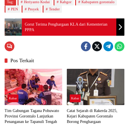
Tag:
Heriyanto Kodai
Kabgor
Kabupaten gorontalo
PEN
Proyek
Tender
Gorut Terima Penghargaan KLA dari Kementerian
PPPA
Pos Terkait
Kabar
Kabar
Tim Gabungan Tagana Pohuwato
Catat Sejarah di Rakerda 2025,
Provinsi Gorontalo Lanjutkan
Kejari Kabupaten Gorontalo
Penanganan ke Tapanuli Tengah
Borong Penghargaan