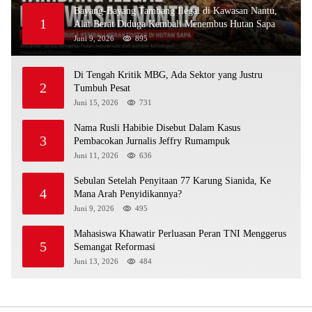
Bayang-Bayang Tambang Ilegal di Kawasan Nantu,
1
Alat Berat Diduga Kembali Menembus Hutan Sapa
Juni 9, 2026
895
Di Tengah Kritik MBG, Ada Sektor yang Justru
2
Tumbuh Pesat
Juni 15, 2026
731
Nama Rusli Habibie Disebut Dalam Kasus
3
Pembacokan Jurnalis Jeffry Rumampuk
Juni 11, 2026
636
Sebulan Setelah Penyitaan 77 Karung Sianida, Ke
4
Mana Arah Penyidikannya?
Juni 9, 2026
495
Mahasiswa Khawatir Perluasan Peran TNI Menggerus
5
Semangat Reformasi
Juni 13, 2026
484