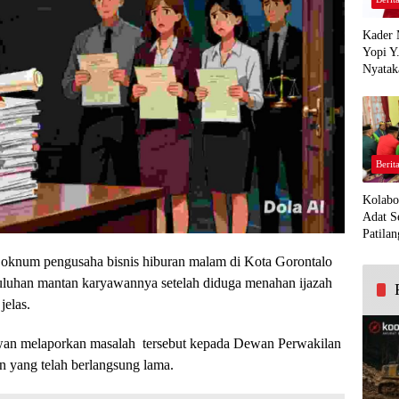
Kader 
Yopi Y
Nyatak
PDI Pe
Demi K
Panua
Berit
Kolabo
Adat S
Patilan
g oknum pengusaha bisnis hiburan malam di Kota Gorontalo
luhan mantan karyawannya setelah diduga menahan ijazah
jelas.
awan melaporkan masalah tersebut kepada Dewan Perwakilan
 yang telah berlangsung lama.