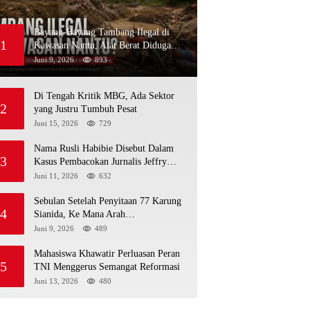
Bayang-Bayang Tambang Ilegal di
1
Kawasan Nantu, Alat Berat Diduga
Kembali Menembus Hutan Sapa
Juni 9, 2026
893
Di Tengah Kritik MBG, Ada Sektor
2
yang Justru Tumbuh Pesat
Juni 15, 2026
729
Nama Rusli Habibie Disebut Dalam
3
Kasus Pembacokan Jurnalis Jeffry
Rumampuk
Juni 11, 2026
632
Sebulan Setelah Penyitaan 77 Karung
4
Sianida, Ke Mana Arah
Penyidikannya?
Juni 9, 2026
489
Mahasiswa Khawatir Perluasan Peran
5
TNI Menggerus Semangat Reformasi
Juni 13, 2026
480