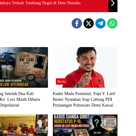
Bahaya Terkait Tambang Ilegal di Desa Nunuka
Berita
g Setelah Dua Kali
Kader Muda Potensial, Yopi Y. Latif
 Ko’ Lexi Masih Diburu
Resmi Nyatakan Siap Gabung PDI
Ditpolairud
Perjuangan Pohuwato Demi Kawal
Aspirasi Bumi Panua