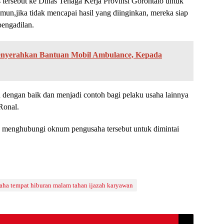
tersebut ke Dinas Tenaga Kerja Provinsi Gorontalo untuk
amun,jika tidak mencapai hasil yang diinginkan, mereka siap
pengadilan.
Menyerahkan Bantuan Mobil Ambulance, Kepada
an dengan baik dan menjadi contoh bagi pelaku usaha lainnya
Ronal.
ha menghubungi oknum pengusaha tersebut untuk dimintai
aha tempat hiburan malam tahan ijazah karyawan