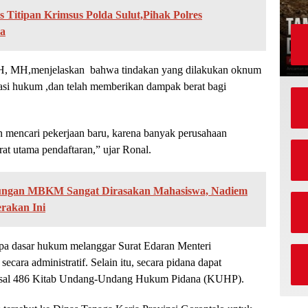
 Titipan Krimsus Polda Sulut,Pihak Polres
a
H, MH,menjelaskan bahwa tindakan yang dilakukan oknum
asi hukum ,dan telah memberikan dampak berat bagi
 mencari pekerjaan baru, karena banyak perusahaan
at utama pendaftaran,” ujar Ronal.
ungan MBKM Sangat Dirasakan Mahasiswa, Nadiem
rakan Ini
npa dasar hukum melanggar Surat Edaran Menteri
ara administratif. Selain itu, secara pidana dapat
 Pasal 486 Kitab Undang-Undang Hukum Pidana (KUHP).