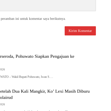
 peramban ini untuk komentar saya berikutnya.
rseroda, Pohuwato Siapkan Pengajuan ke
2026
UWATO – Wakil Bupati Pohuwato, Iwan S….
etelah Dua Kali Mangkir, Ko’ Lexi Masih Diburu
olairud
2026