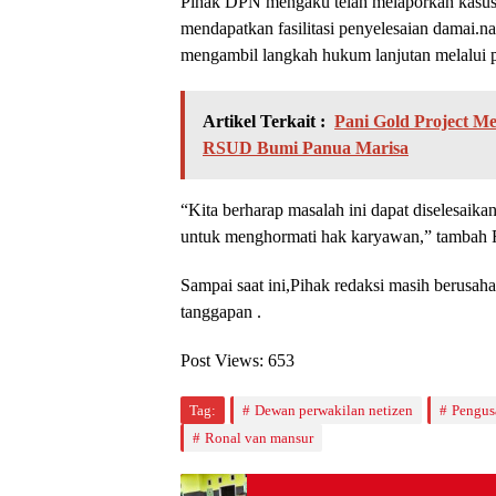
Pihak DPN mengaku telah melaporkan kasus 
mendapatkan fasilitasi penyelesaian damai.n
mengambil langkah hukum lanjutan melalui 
Artikel Terkait :
Pani Gold Project 
RSUD Bumi Panua Marisa
“Kita berharap masalah ini dapat diselesaik
untuk menghormati hak karyawan,” tambah 
Sampai saat ini,Pihak redaksi masih berusa
tanggapan .
Post Views:
653
Tag:
Dewan perwakilan netizen
Pengus
Ronal van mansur