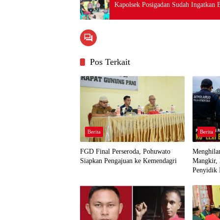
Kapolsek Posigadan Sudah Ingatkan 
Pos Terkait
Berita
Berita
FGD Final Perseroda, Pohuwato
Menghilan
Siapkan Pengajuan ke Kemendagri
Mangkir,
Penyidik 