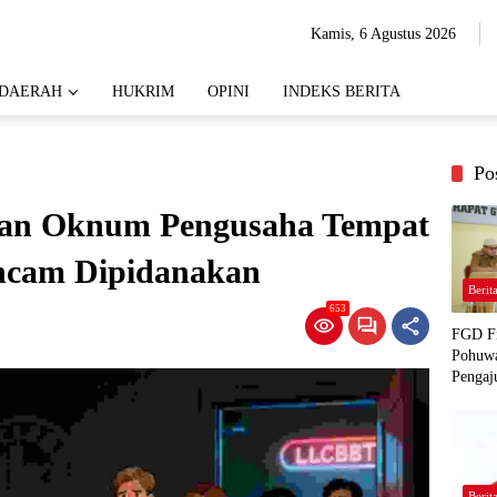
Kamis, 6 Agustus 2026
DAERAH
HUKRIM
OPINI
INDEKS BERITA
Po
wan Oknum Pengusaha Tempat
ncam Dipidanakan
Berit
653
FGD Fi
Pohuwa
Pengaj
Berit