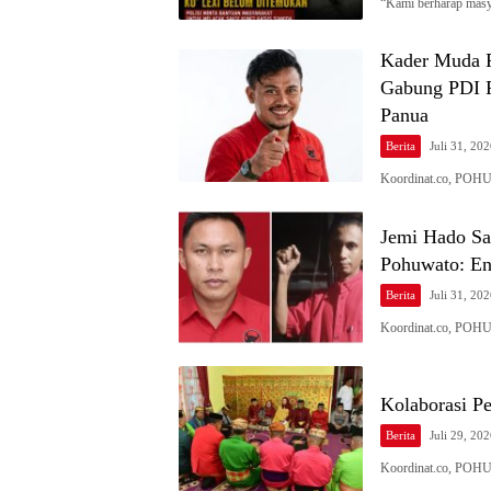
“Kami berharap masy
Kader Muda Po
Gabung PDI P
Panua
Berita
Juli 31, 20
Koordinat.co, POHU
Jemi Hado Sa
Pohuwato: En
Berita
Juli 31, 20
Koordinat.co, POHU
Kolaborasi P
Berita
Juli 29, 20
Koordinat.co, POHU