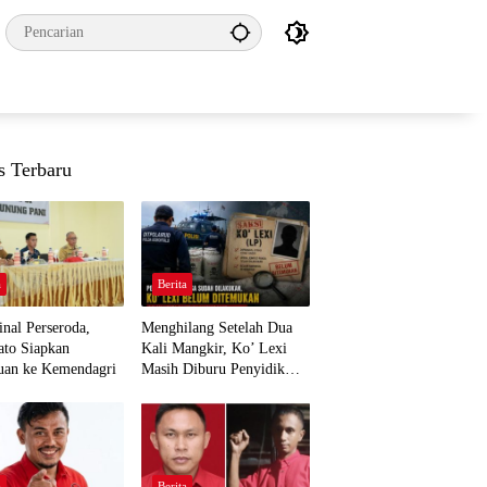
s Terbaru
a
Berita
nal Perseroda,
Menghilang Setelah Dua
to Siapkan
Kali Mangkir, Ko’ Lexi
uan ke Kemendagri
Masih Diburu Penyidik
Ditpolairud
a
Berita