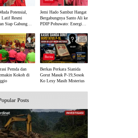
Muda Potensial,
Jemi Hado Sambut Hangat
. Latif Resmi
Bergabungnya Santo Ali ke
an Siap Gabung
PDIP Pohuwato: Energi
rjuangan Pohuwato
Baru untuk Perjuangan
awal Aspirasi Bumi
Rakyat
a
Berita
rasi Pemda dan
Berkas Perkara Sianida
emakin Kokoh di
Gorut Masuk P-19,Sosok
ggio
Ko Lexy Masih Misterius
Popular Posts