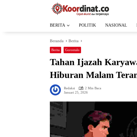
Langsung
ke
konten
BERITA
POLITIK
NASIONAL
Beranda
Berita
Berita
Gorontalo
Tahan Ijazah Karya
Hiburan Malam Tera
Redaksi
2 Min Baca
Januari 25, 2026