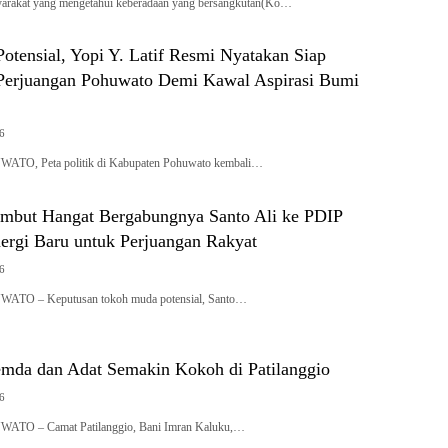
arakat yang mengetahui keberadaan yang bersangkutan(Ko…
tensial, Yopi Y. Latif Resmi Nyatakan Siap
erjuangan Pohuwato Demi Kawal Aspirasi Bumi
26
WATO, Peta politik di Kabupaten Pohuwato kembali…
mbut Hangat Bergabungnya Santo Ali ke PDIP
ergi Baru untuk Perjuangan Rakyat
26
WATO – Keputusan tokoh muda potensial, Santo…
emda dan Adat Semakin Kokoh di Patilanggio
26
WATO – Camat Patilanggio, Bani Imran Kaluku,…