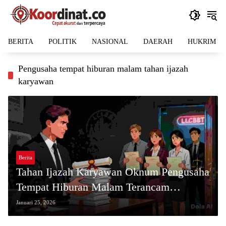
Langsung
ke
konten
BERITA
POLITIK
NASIONAL
DAERAH
HUKRIM
Pengusaha tempat hiburan malam tahan ijazah
karyawan
Berita
Tahan Ijazah Karyawan Oknum Pengusaha
Tempat Hiburan Malam Terancam
Dipidanakan
Januari 25, 2026