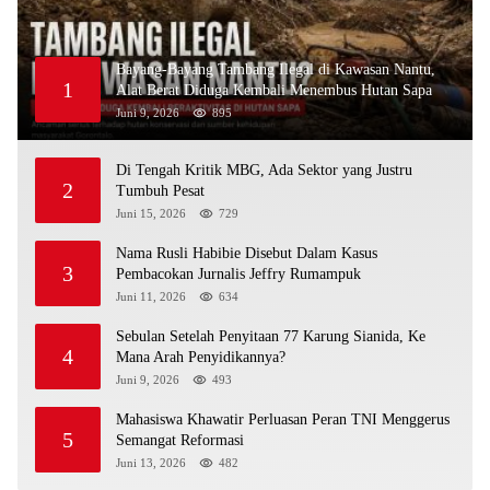
Bayang-Bayang Tambang Ilegal di Kawasan Nantu,
1
Alat Berat Diduga Kembali Menembus Hutan Sapa
Juni 9, 2026
895
Di Tengah Kritik MBG, Ada Sektor yang Justru
2
Tumbuh Pesat
Juni 15, 2026
729
Nama Rusli Habibie Disebut Dalam Kasus
3
Pembacokan Jurnalis Jeffry Rumampuk
Juni 11, 2026
634
Sebulan Setelah Penyitaan 77 Karung Sianida, Ke
4
Mana Arah Penyidikannya?
Juni 9, 2026
493
Mahasiswa Khawatir Perluasan Peran TNI Menggerus
5
Semangat Reformasi
Juni 13, 2026
482