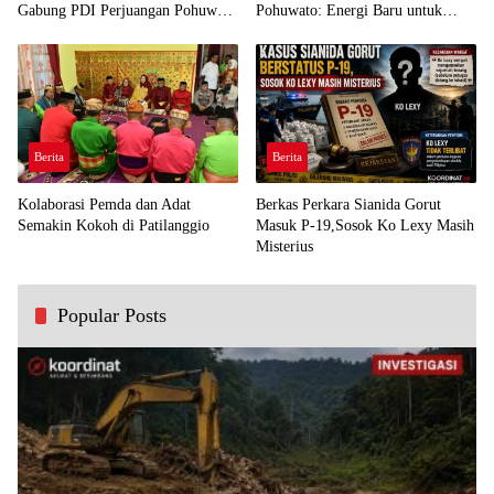
Gabung PDI Perjuangan Pohuwato
Pohuwato: Energi Baru untuk
Demi Kawal Aspirasi Bumi Panua
Perjuangan Rakyat
Berita
Berita
Kolaborasi Pemda dan Adat
Berkas Perkara Sianida Gorut
Semakin Kokoh di Patilanggio
Masuk P-19,Sosok Ko Lexy Masih
Misterius
Popular Posts