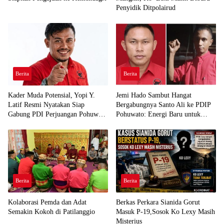
Penyidik Ditpolairud
Berita
Berita
Kader Muda Potensial, Yopi Y.
Jemi Hado Sambut Hangat
Latif Resmi Nyatakan Siap
Bergabungnya Santo Ali ke PDIP
Gabung PDI Perjuangan Pohuwato
Pohuwato: Energi Baru untuk
Demi Kawal Aspirasi Bumi Panua
Perjuangan Rakyat
Berita
Berita
Kolaborasi Pemda dan Adat
Berkas Perkara Sianida Gorut
Semakin Kokoh di Patilanggio
Masuk P-19,Sosok Ko Lexy Masih
Misterius