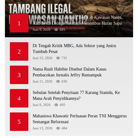
Bayang-Bayang Tambang Ilegal di Kawasan Nantu,
1
Alat Berat Diduga Kembali Menembus Hutan Sapa
Juni 9, 2026
895
Di Tengah Kritik MBG, Ada Sektor yang Justru
2
Tumbuh Pesat
Juni 15, 2026
731
Nama Rusli Habibie Disebut Dalam Kasus
3
Pembacokan Jurnalis Jeffry Rumampuk
Juni 11, 2026
636
Sebulan Setelah Penyitaan 77 Karung Sianida, Ke
4
Mana Arah Penyidikannya?
Juni 9, 2026
495
Mahasiswa Khawatir Perluasan Peran TNI Menggerus
5
Semangat Reformasi
Juni 13, 2026
484