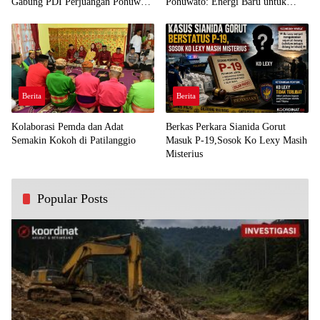
Gabung PDI Perjuangan Pohuwato
Pohuwato: Energi Baru untuk
Demi Kawal Aspirasi Bumi Panua
Perjuangan Rakyat
Berita
Berita
Kolaborasi Pemda dan Adat
Berkas Perkara Sianida Gorut
Semakin Kokoh di Patilanggio
Masuk P-19,Sosok Ko Lexy Masih
Misterius
Popular Posts