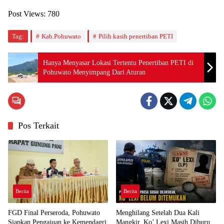
Post Views:
780
Tag:
Kab.Pohuwato
Pilih kasih penertiban PETI
Hanya Menyasar Lokasi Tertentu Penertiban PETI di
Pohuwato Menyimpang Dari Aturan
Pos Terkait
Berita
Berita
FGD Final Perseroda, Pohuwato
Menghilang Setelah Dua Kali
Siapkan Pengajuan ke Kemendagri
Mangkir, Ko’ Lexi Masih Diburu