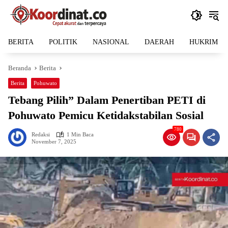
Langsung
ke
konten
BERITA
POLITIK
NASIONAL
DAERAH
HUKRIM
Beranda
Berita
Berita
Pohuwato
Tebang Pilih” Dalam Penertiban PETI di
Pohuwato Pemicu Ketidakstabilan Sosial
780
Redaksi
1 Min Baca
November 7, 2025