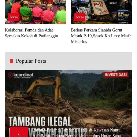
Berita
Berita
Kolaborasi Pemda dan Adat
Berkas Perkara Sianida Gorut
Semakin Kokoh di Patilanggio
Masuk P-19,Sosok Ko Lexy Masih
Misterius
Popular Posts
Bayang-Bayang Tambang Ilegal di Kawasan Nantu,
1
Alat Berat Diduga Kembali Menembus Hutan Sapa