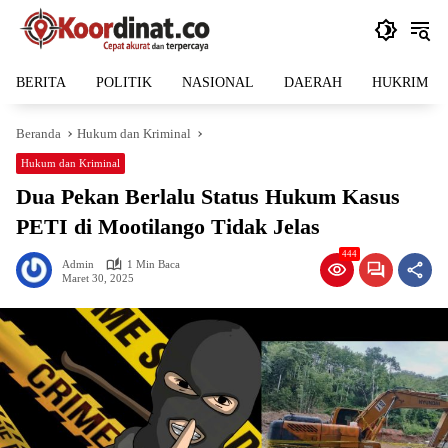
Langsung
ke
konten
BERITA
POLITIK
NASIONAL
DAERAH
HUKRIM
Beranda
Hukum dan Kriminal
Hukum dan Kriminal
Dua Pekan Berlalu Status Hukum Kasus
PETI di Mootilango Tidak Jelas
444
Admin
1 Min Baca
Maret 30, 2025