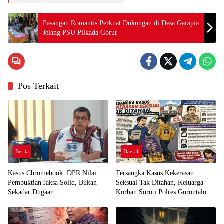
Pasangan Romantis Perkuat Dukungan di Desa Garapia
Jelang PSU Pilkada Gorut
Pos Terkait
Berita
Daerah
Kasus Chromebook: DPR Nilai
Tersangka Kasus Kekerasan
Pembuktian Jaksa Solid, Bukan
Seksual Tak Ditahan, Keluarga
Sekadar Dugaan
Korban Soroti Polres Gorontalo