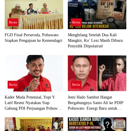
Berita
Berita
FGD Final Perseroda, Pohuwato
Menghilang Setelah Dua Kali
Siapkan Pengajuan ke Kemendagri
Mangkir, Ko’ Lexi Masih Diburu
Penyidik Ditpolairud
Berita
Berita
Kader Muda Potensial, Yopi Y.
Jemi Hado Sambut Hangat
Latif Resmi Nyatakan Siap
Bergabungnya Santo Ali ke PDIP
Gabung PDI Perjuangan Pohuwato
Pohuwato: Energi Baru untuk
Demi Kawal Aspirasi Bumi Panua
Perjuangan Rakyat