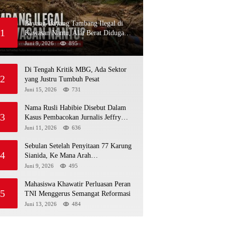
Bayang-Bayang Tambang Ilegal di
1
Kawasan Nantu, Alat Berat Diduga
Kembali Menembus Hutan Sapa
Juni 9, 2026
895
Di Tengah Kritik MBG, Ada Sektor
2
yang Justru Tumbuh Pesat
Juni 15, 2026
731
Nama Rusli Habibie Disebut Dalam
3
Kasus Pembacokan Jurnalis Jeffry
Rumampuk
Juni 11, 2026
636
Sebulan Setelah Penyitaan 77 Karung
4
Sianida, Ke Mana Arah
Penyidikannya?
Juni 9, 2026
495
Mahasiswa Khawatir Perluasan Peran
5
TNI Menggerus Semangat Reformasi
Juni 13, 2026
484