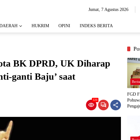
Jumat, 7 Agustus 2026
DAERAH
HUKRIM
OPINI
INDEKS BERITA
Po
ggota BK DPRD, UK Diharap
i-ganti Baju’ saat
Berit
FGD Fi
Pohuwa
320
Pengaj
Berit