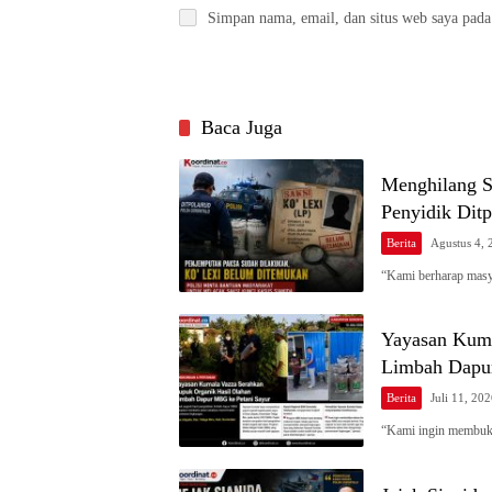
Simpan nama, email, dan situs web saya pada
Baca Juga
Menghilang S
Penyidik Ditp
Berita
Agustus 4, 
“Kami berharap masy
Yayasan Kuma
Limbah Dapu
Berita
Juli 11, 20
“Kami ingin membu