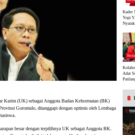
Kader 
Yopi Y
Nyatak
PDI Pe
Demi K
Panua
Berit
Kolabo
Adat S
Patilan
ar Karim (UK) sebagai Anggota Badan Kehormatan (BK)
ovinsi Gorontalo, ditanggapi dengan optimis oleh Lembaga
hasiswa.
arapan besar dengan terpilihnya UK sebagai Anggota BK.