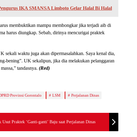
 Pengurus IKA SMANSA Limboto Gelar Halal Bi Halal
arus membuktikan mampu membongkar jika terjadi aib di
ama harus diungkap. Sebab, dirinya mencurigai praktek
UK sekali waktu juga akan dipermasalahkan. Saya kenal dia,
ning-bening”. UK sekalipun, jika dia melakukan pelanggaran
 massa,” tandasnya.
(Red)
DPRD Provinsi Gorontalo
LSM
Perjalanan Dinas
 Usut Praktek ‘Ganti-ganti’ Baju saat Perjalanan Dinas