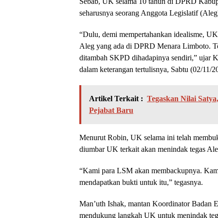
Sebab, UK selama 10 tahun di DPRD Kabupat
seharusnya seorang Anggota Legislatif (Ale
“Dulu, demi mempertahankan idealisme, UK s
Aleg yang ada di DPRD Menara Limboto. Ter
ditambah SKPD dihadapinya sendiri,” ujar 
dalam keterangan tertulisnya, Sabtu (02/11/2
Artikel Terkait :
Tegaskan Nilai Saty
Pejabat Baru
Menurut Robin, UK selama ini telah membukt
diumbar UK terkait akan menindak tegas Aleg
“Kami para LSM akan membackupnya. Kam
mendapatkan bukti untuk itu,” tegasnya.
Man’uth Ishak, mantan Koordinator Badan E
mendukung langkah UK untuk menindak tegas