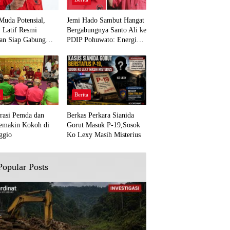
Muda Potensial,
Jemi Hado Sambut Hangat
. Latif Resmi
Bergabungnya Santo Ali ke
an Siap Gabung
PDIP Pohuwato: Energi
rjuangan Pohuwato
Baru untuk Perjuangan
awal Aspirasi Bumi
Rakyat
a
Berita
rasi Pemda dan
Berkas Perkara Sianida
emakin Kokoh di
Gorut Masuk P-19,Sosok
ggio
Ko Lexy Masih Misterius
Popular Posts