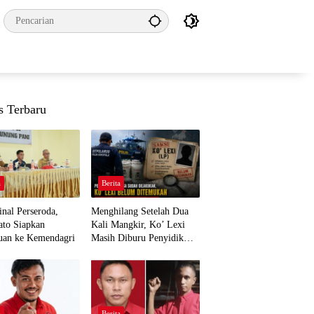
s Terbaru
a
Berita
nal Perseroda,
Menghilang Setelah Dua
to Siapkan
Kali Mangkir, Ko’ Lexi
uan ke Kemendagri
Masih Diburu Penyidik
Ditpolairud
a
Berita