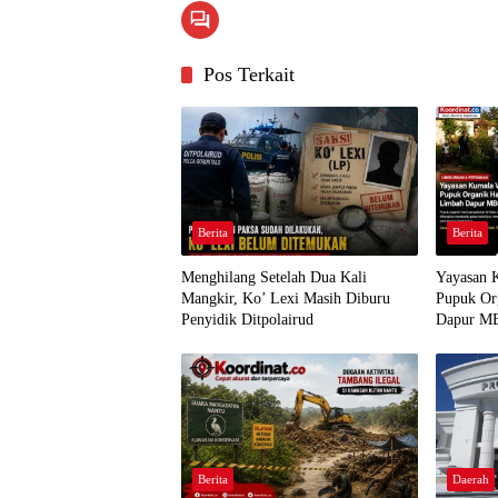
Pos Terkait
Berita
Berita
Menghilang Setelah Dua Kali
Yayasan 
Mangkir, Ko’ Lexi Masih Diburu
Pupuk Or
Penyidik Ditpolairud
Dapur MB
Berita
Daerah