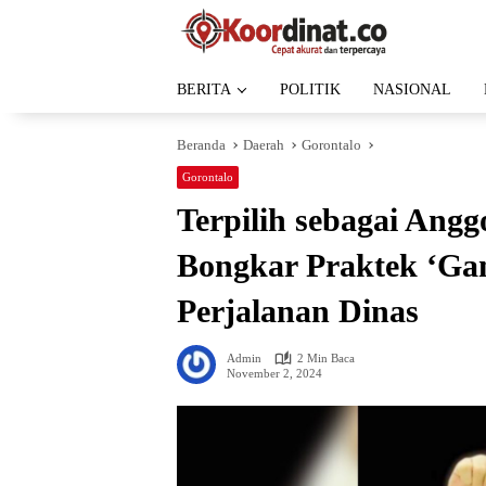
Langsung
ke
konten
BERITA
POLITIK
NASIONAL
Beranda
Daerah
Gorontalo
Gorontalo
Terpilih sebagai An
Bongkar Praktek ‘Gant
Perjalanan Dinas
Admin
2 Min Baca
November 2, 2024