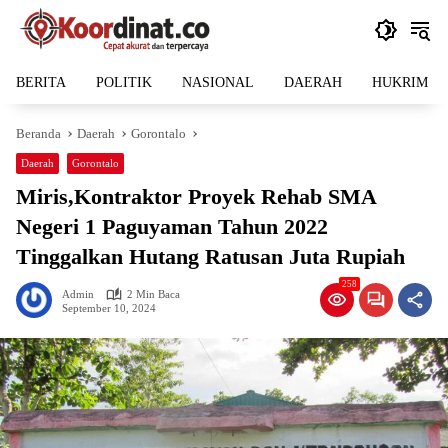
Langsung
ke
konten
BERITA
POLITIK
NASIONAL
DAERAH
HUKRIM
Beranda
Daerah
Gorontalo
Daerah
Gorontalo
Miris,Kontraktor Proyek Rehab SMA
Negeri 1 Paguyaman Tahun 2022
Tinggalkan Hutang Ratusan Juta Rupiah
258
Admin
2 Min Baca
September 10, 2024