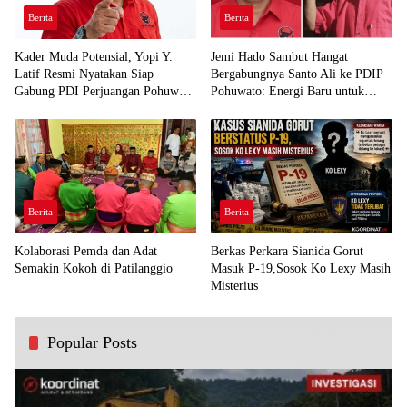
Berita
Berita
Kader Muda Potensial, Yopi Y.
Jemi Hado Sambut Hangat
Latif Resmi Nyatakan Siap
Bergabungnya Santo Ali ke PDIP
Gabung PDI Perjuangan Pohuwato
Pohuwato: Energi Baru untuk
Demi Kawal Aspirasi Bumi Panua
Perjuangan Rakyat
Berita
Berita
Kolaborasi Pemda dan Adat
Berkas Perkara Sianida Gorut
Semakin Kokoh di Patilanggio
Masuk P-19,Sosok Ko Lexy Masih
Misterius
Popular Posts