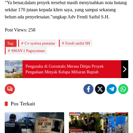
“Ya benar,dalam proyek tersebut masih menyisahkan nota hutang
sekitar 170 jutaan kepada klien saya, yang sampai sekarang
belum ada penyelesaian.”ungkap Adv Fendi Saiful S.H.
Post Views:
258
Tag:
Cv syalwa pratama
Fendi saiful SH
SMAN 1 Paguyaman
Pengusaha di Gorontalo Merasa Ditipu Proyek
Pengadaan Minyak Kelapa Miliaran Rupiah
Pos Terkait