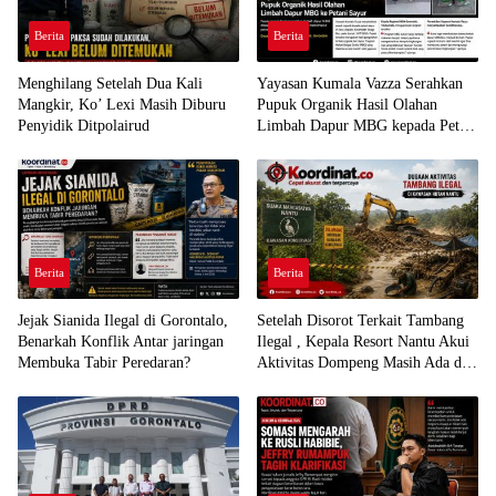
Berita
Berita
Menghilang Setelah Dua Kali
Yayasan Kumala Vazza Serahkan
Mangkir, Ko’ Lexi Masih Diburu
Pupuk Organik Hasil Olahan
Penyidik Ditpolairud
Limbah Dapur MBG kepada Petani
Sayur
Berita
Berita
Jejak Sianida Ilegal di Gorontalo,
Setelah Disorot Terkait Tambang
Benarkah Konflik Antar jaringan
Ilegal , Kepala Resort Nantu Akui
Membuka Tabir Peredaran?
Aktivitas Dompeng Masih Ada di
Kawasan Konservasi