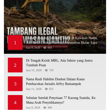
Bayang-Bayang Tambang Ilegal di Kawasan Nantu,
1
Alat Berat Diduga Kembali Menembus Hutan Sapa
Juni 9, 2026
893
Di Tengah Kritik MBG, Ada Sektor yang Justru
2
Tumbuh Pesat
Juni 15, 2026
729
Nama Rusli Habibie Disebut Dalam Kasus
3
Pembacokan Jurnalis Jeffry Rumampuk
Juni 11, 2026
632
Sebulan Setelah Penyitaan 77 Karung Sianida, Ke
4
Mana Arah Penyidikannya?
Juni 9, 2026
489