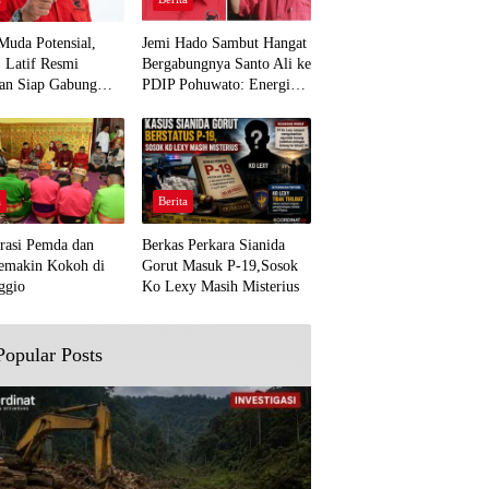
Muda Potensial,
Jemi Hado Sambut Hangat
. Latif Resmi
Bergabungnya Santo Ali ke
an Siap Gabung
PDIP Pohuwato: Energi
rjuangan Pohuwato
Baru untuk Perjuangan
awal Aspirasi Bumi
Rakyat
a
Berita
rasi Pemda dan
Berkas Perkara Sianida
emakin Kokoh di
Gorut Masuk P-19,Sosok
ggio
Ko Lexy Masih Misterius
Popular Posts