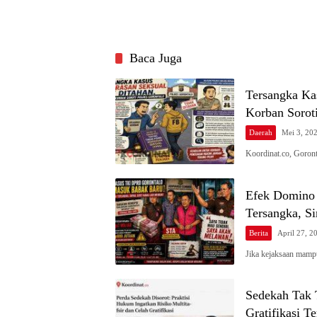
Baca Juga
Tersangka Ka
Korban Soroti
Daerah
Mei 3, 20
Koordinat.co, Goron
Efek Domino
Tersangka, S
Berita
April 27, 2
Jika kejaksaan mamp
Sedekah Tak T
Gratifikasi T