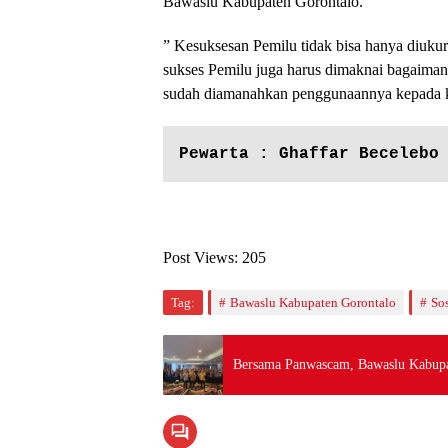
Bawaslu Kabupaten Gorontalo.
” Kesuksesan Pemilu tidak bisa hanya diukur
sukses Pemilu juga harus dimaknai bagaima
sudah diamanahkan penggunaannya kepada k
Pewarta : Ghaffar Becelebo
Post Views:
205
Tag:
Bawaslu Kabupaten Gorontalo
Sos
Bersama Panwascam, Bawaslu Kabupa