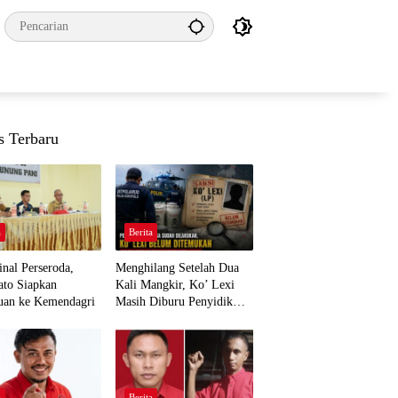
s Terbaru
a
Berita
nal Perseroda,
Menghilang Setelah Dua
to Siapkan
Kali Mangkir, Ko’ Lexi
uan ke Kemendagri
Masih Diburu Penyidik
Ditpolairud
a
Berita