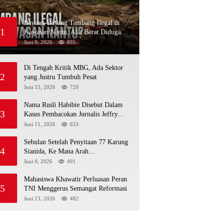
Bayang-Bayang Tambang Ilegal di
1
Kawasan Nantu, Alat Berat Diduga
Kembali Menembus Hutan Sapa
Juni 9, 2026
895
Di Tengah Kritik MBG, Ada Sektor
2
yang Justru Tumbuh Pesat
Juni 15, 2026
729
Nama Rusli Habibie Disebut Dalam
3
Kasus Pembacokan Jurnalis Jeffry
Rumampuk
Juni 11, 2026
633
Sebulan Setelah Penyitaan 77 Karung
4
Sianida, Ke Mana Arah
Penyidikannya?
Juni 9, 2026
491
Mahasiswa Khawatir Perluasan Peran
5
TNI Menggerus Semangat Reformasi
Juni 13, 2026
482