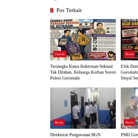
Pos Terkait
Daerah
Berita
Tersangka Kasus Kekerasan Seksual
Efek Do
Tak Ditahan, Keluarga Korban Soroti
Gorontal
Polres Gorontalo
Sinyal S
Berita
Berita
Direktorat Pengawasan BGN
PMII Gor