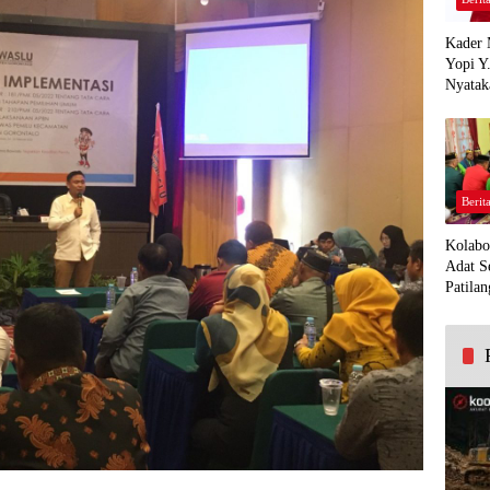
Kader 
Yopi Y
Nyatak
PDI Pe
Demi K
Panua
Berit
Kolabo
Adat S
Patilan