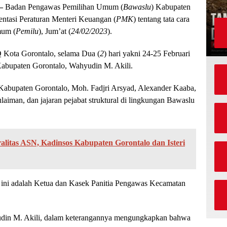
–
Badan Pengawas Pemilihan Umum (
Bawaslu
) Kabupaten
entasi Peraturan Menteri Keuangan (
PMK
) tentang tata cara
mum (
Pemilu
), Jum’at (
24/02/2023
).
Q Kota Gorontalo, selama Dua (
2
) hari yakni 24-25 Februari
abupaten Gorontalo, Wahyudin M. Akili.
 Kabupaten Gorontalo, Moh. Fadjri Arsyad, Alexander Kaaba,
aiman, dan jajaran pejabat struktural di lingkungan Bawaslu
litas ASN, Kadinsos Kabupaten Gorontalo dan Isteri
 ini adalah Ketua dan Kasek Panitia Pengawas Kecamatan
din M. Akili, dalam keterangannya mengungkapkan bahwa