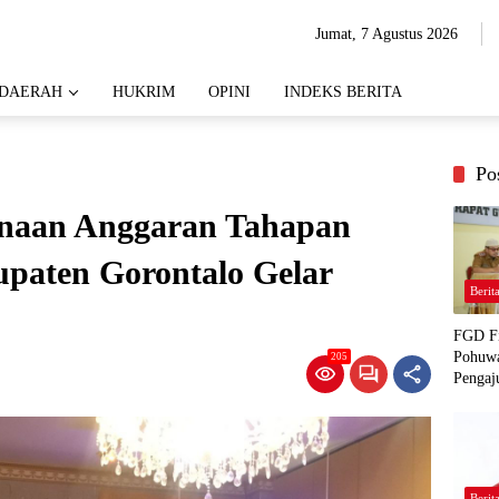
Jumat, 7 Agustus 2026
DAERAH
HUKRIM
OPINI
INDEKS BERITA
Po
anaan Anggaran Tahapan
paten Gorontalo Gelar
Berit
FGD Fi
Pohuwa
205
Pengaj
Berit