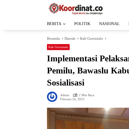
Langsung
ke
konten
BERITA
POLITIK
NASIONAL
Beranda
Daerah
Kab Gorontalo
Kab Gorontalo
Implementasi Pelaks
Pemilu, Bawaslu Kabu
Sosialisasi
Admin
2 Min Baca
Februari 24, 2023