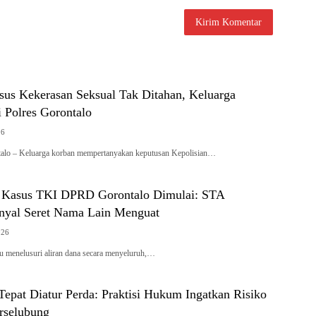
sus Kekerasan Seksual Tak Ditahan, Keluarga
 Polres Gorontalo
26
talo – Keluarga korban mempertanyakan keputusan Kepolisian…
 Kasus TKI DPRD Gorontalo Dimulai: STA
inyal Seret Nama Lain Menguat
026
u menelusuri aliran dana secara menyeluruh,…
epat Diatur Perda: Praktisi Hukum Ingatkan Risiko
erselubung