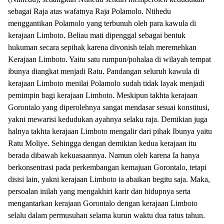
sebagai Raja atas wafatnya Raja Polamolo. Ntihedu
menggantikan Polamolo yang terbunuh oleh para kawula di
kerajaan Limboto. Beliau mati dipenggal sebagai bentuk
hukuman secara sepihak karena divonish telah meremehkan
Kerajaan Limboto. Yaitu satu rumpun/pohalaa di wilayah tempat
ibunya diangkat menjadi Ratu. Pandangan seluruh kawula di
kerajaan Limboto menilai Polamolo sudah tidak layak menjadi
pemimpin bagi kerajaan Limboto. Meskipun takhta kerajaan
Gorontalo yang diperolehnya sangat mendasar sesuai konstitusi,
yakni mewarisi kedudukan ayahnya selaku raja. Demikian juga
halnya takhta kerajaan Limboto mengalir dari pihak Ibunya yaitu
Ratu Moliye. Sehingga dengan demikian kedua kerajaan itu
berada dibawah kekuasaannya. Namun oleh karena Ia hanya
berkonsentrasi pada perkembangan kemajuan Gorontalo, tetapi
disisi lain, yakni kerajaan Limboto ia abaikan begitu saja. Maka,
persoalan inilah yang mengakhiri karir dan hidupnya serta
mengantarkan kerajaan Gorontalo dengan kerajaan Limboto
selalu dalam permusuhan selama kurun waktu dua ratus tahun.