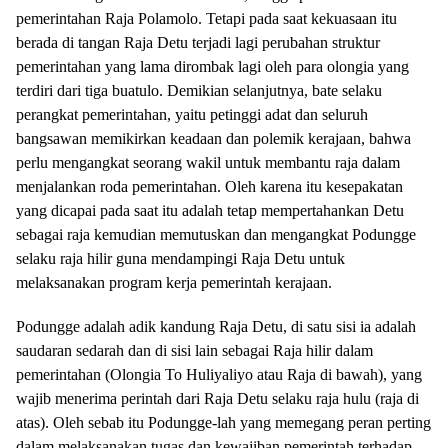
pemerintahan Raja Polamolo. Tetapi pada saat kekuasaan itu
berada di tangan Raja Detu terjadi lagi perubahan struktur
pemerintahan yang lama dirombak lagi oleh para olongia yang
terdiri dari tiga buatulo. Demikian selanjutnya, bate selaku
perangkat pemerintahan, yaitu petinggi adat dan seluruh
bangsawan memikirkan keadaan dan polemik kerajaan, bahwa
perlu mengangkat seorang wakil untuk membantu raja dalam
menjalankan roda pemerintahan. Oleh karena itu kesepakatan
yang dicapai pada saat itu adalah tetap mempertahankan Detu
sebagai raja kemudian memutuskan dan mengangkat Podungge
selaku raja hilir guna mendampingi Raja Detu untuk
melaksanakan program kerja pemerintah kerajaan.
Podungge adalah adik kandung Raja Detu, di satu sisi ia adalah
saudaran sedarah dan di sisi lain sebagai Raja hilir dalam
pemerintahan (Olongia To Huliyaliyo atau Raja di bawah), yang
wajib menerima perintah dari Raja Detu selaku raja hulu (raja di
atas). Oleh sebab itu Podungge-lah yang memegang peran perting
dalam melaksanakan tugas dan kewajiban pemerintah terhadap