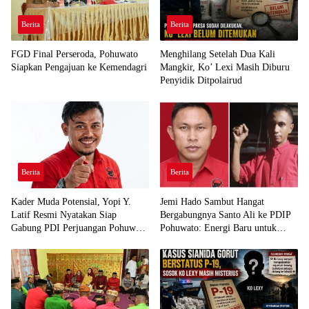
Berita
Berita
FGD Final Perseroda, Pohuwato
Menghilang Setelah Dua Kali
Siapkan Pengajuan ke Kemendagri
Mangkir, Ko’ Lexi Masih Diburu
Penyidik Ditpolairud
Berita
Berita
Kader Muda Potensial, Yopi Y.
Jemi Hado Sambut Hangat
Latif Resmi Nyatakan Siap
Bergabungnya Santo Ali ke PDIP
Gabung PDI Perjuangan Pohuwato
Pohuwato: Energi Baru untuk
Demi Kawal Aspirasi Bumi Panua
Perjuangan Rakyat