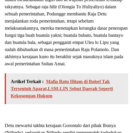
rakyatnya. Sebagai raja hilir (Olongia To Huliyaliyo) dalam
sebuah pemerintahan, Podungge membantu Raja Detu
menjalankan roda pemerintahan, tetapi sebelum
melaksanakannya, mereka menetapkan kerangka dasar penerapan
fungsi tiga buah buatula yakni; buatula bubato, buatula bantayo
dan buatula bala, sebagai pengganti empat Ulea lo Lipu yang
sudah dibubarkan di masa pemerintahan Raja Polamolo. Dan
akhirnya kerajaan kuno itu berakhir sejak masuknya islam pada
awal pemerintahan Sultan Amai.
Artikel Terkait :
Mafia Batu Hitam di Bolsel Tak
Tersentuh Aparat,LSM-LIN Sebut Daerah Seperti
Kekosongan Hukum
Detu mewarisi takhta kerajaan Gorontalo dari pihak Ibunya
(Ntihedu), sedangkan Ntihedu sendiri memperoleh kedudukan