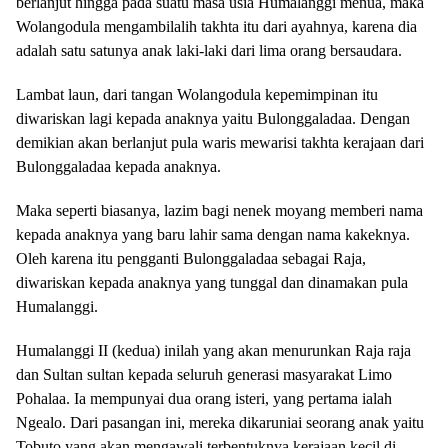
berlanjut hingga pada suatu masa usia Humalanggi menua, maka
Wolangodula mengambilalih takhta itu dari ayahnya, karena dia
adalah satu satunya anak laki-laki dari lima orang bersaudara.
Lambat laun, dari tangan Wolangodula kepemimpinan itu
diwariskan lagi kepada anaknya yaitu Bulonggaladaa. Dengan
demikian akan berlanjut pula waris mewarisi takhta kerajaan dari
Bulonggaladaa kepada anaknya.
Maka seperti biasanya, lazim bagi nenek moyang memberi nama
kepada anaknya yang baru lahir sama dengan nama kakeknya.
Oleh karena itu pengganti Bulonggaladaa sebagai Raja,
diwariskan kepada anaknya yang tunggal dan dinamakan pula
Humalanggi.
Humalanggi II (kedua) inilah yang akan menurunkan Raja raja
dan Sultan sultan kepada seluruh generasi masyarakat Limo
Pohalaa. Ia mempunyai dua orang isteri, yang pertama ialah
Ngealo. Dari pasangan ini, mereka dikaruniai seorang anak yaitu
Tobuto yang akan mengawali terbentuknya kerajaan kecil di