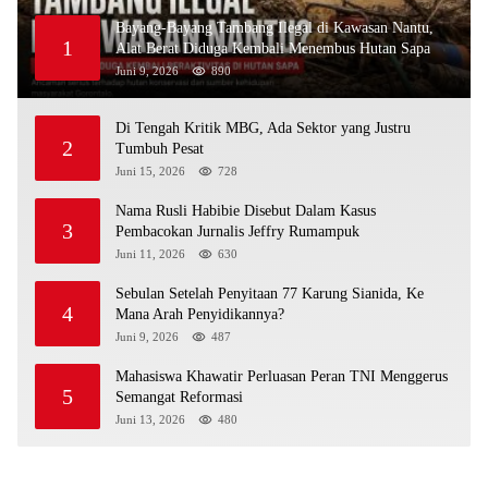
Bayang-Bayang Tambang Ilegal di Kawasan Nantu,
1
Alat Berat Diduga Kembali Menembus Hutan Sapa
Juni 9, 2026
890
Di Tengah Kritik MBG, Ada Sektor yang Justru
2
Tumbuh Pesat
Juni 15, 2026
728
Nama Rusli Habibie Disebut Dalam Kasus
3
Pembacokan Jurnalis Jeffry Rumampuk
Juni 11, 2026
630
Sebulan Setelah Penyitaan 77 Karung Sianida, Ke
4
Mana Arah Penyidikannya?
Juni 9, 2026
487
Mahasiswa Khawatir Perluasan Peran TNI Menggerus
5
Semangat Reformasi
Juni 13, 2026
480