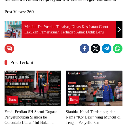
Post Views:
260
Melalui Dr. Yusnita Tanaiyo, Dinas Kesehatan Gorut
Lakukan Pemeriksaan Terhadap Anak Didik Baru
Pos Terkait
Berita
Berita
Fendi Ferdian SH Soroti Dugaan
Sianida, Kapal Terdampar, dan
Penyelundupan Sianida ke
Nama “Ko’ Lexi” yang Muncul di
Gorontalo Utara: “Ini Bukan
Tengah Penyelidikan