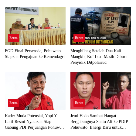
Berita
Berita
FGD Final Perseroda, Pohuwato
Menghilang Setelah Dua Kali
Siapkan Pengajuan ke Kemendagri
Mangkir, Ko’ Lexi Masih Diburu
Penyidik Ditpolairud
Berita
Berita
Kader Muda Potensial, Yopi Y.
Jemi Hado Sambut Hangat
Latif Resmi Nyatakan Siap
Bergabungnya Santo Ali ke PDIP
Gabung PDI Perjuangan Pohuwato
Pohuwato: Energi Baru untuk
Demi Kawal Aspirasi Bumi Panua
Perjuangan Rakyat