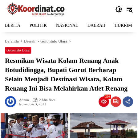
Langsung
ke
konten
BERITA
POLITIK
NASIONAL
DAERAH
HUKRIM
Beranda
Daerah
Gorontalo Utara
Gorontalo Utara
Resmikan Wisata Kolam Renang Anak
Botudidingga, Bupati Gorut Berharap
Selain Menjadi Destinasi Wisata, Kolam
Renang Ini Bisa Melahirkan Atlet Renang
260
Admin
2 Min Baca
November 3, 2021