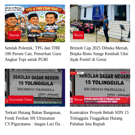
Sekadar Pelanggaran Kepabeanan”
Daerah
Berita
Setelah Polemik, TPG dan THR
Brimob Cup 2025 Dibuka Meriah,
100 Persen Cair, Pemerhati Guru
Bripka Rinto Sunge Kembali Ukir
Angkat Topi untuk PGRI
Jejak Positif di Gorut
Gorontalo Utara
Berita
Terkait Hutang Bahan Bangunan,
Kontraktor Proyek Rehab SDN 15
Fendi Ferdian SH Ultimatum
Tolinggula Tinggalkan Hutang
CV.Piguratama : Jangan Lari Dari
Puluhan Juta Rupiah
Tanggung Jawab