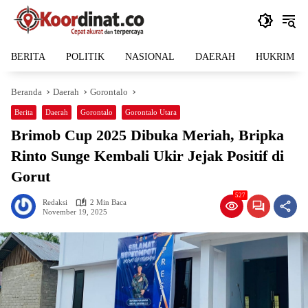
Langsung
ke
konten
BERITA
POLITIK
NASIONAL
DAERAH
HUKRIM
Beranda
Daerah
Gorontalo
Berita
Daerah
Gorontalo
Gorontalo Utara
Brimob Cup 2025 Dibuka Meriah, Bripka
Rinto Sunge Kembali Ukir Jejak Positif di
Gorut
527
Redaksi
2 Min Baca
November 19, 2025