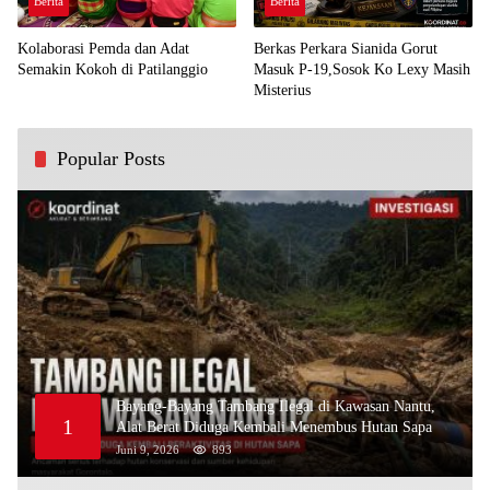
Berita
Berita
Kolaborasi Pemda dan Adat
Berkas Perkara Sianida Gorut
Semakin Kokoh di Patilanggio
Masuk P-19,Sosok Ko Lexy Masih
Misterius
Popular Posts
Bayang-Bayang Tambang Ilegal di Kawasan Nantu,
1
Alat Berat Diduga Kembali Menembus Hutan Sapa
Juni 9, 2026
893