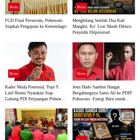
Berita
Berita
FGD Final Perseroda, Pohuwato
Menghilang Setelah Dua Kali
Siapkan Pengajuan ke Kemendagri
Mangkir, Ko’ Lexi Masih Diburu
Penyidik Ditpolairud
Berita
Berita
Kader Muda Potensial, Yopi Y.
Jemi Hado Sambut Hangat
Latif Resmi Nyatakan Siap
Bergabungnya Santo Ali ke PDIP
Gabung PDI Perjuangan Pohuwato
Pohuwato: Energi Baru untuk
Demi Kawal Aspirasi Bumi Panua
Perjuangan Rakyat