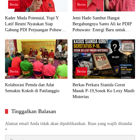
Berita
Berita
Kader Muda Potensial, Yopi Y.
Jemi Hado Sambut Hangat
Latif Resmi Nyatakan Siap
Bergabungnya Santo Ali ke PDIP
Gabung PDI Perjuangan Pohuwato
Pohuwato: Energi Baru untuk
Demi Kawal Aspirasi Bumi Panua
Perjuangan Rakyat
Berita
Berita
Kolaborasi Pemda dan Adat
Berkas Perkara Sianida Gorut
Semakin Kokoh di Patilanggio
Masuk P-19,Sosok Ko Lexy Masih
Misterius
Tinggalkan Balasan
Alamat email Anda tidak akan dipublikasikan.
Ruas yang wajib ditandai
*