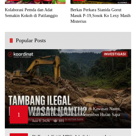
Kolaborasi Pemda dan Adat
Berkas Perkara Sianida Gorut
Semakin Kokoh di Patilanggio
Masuk P-19,Sosok Ko Lexy Masih
Misterius
Popular Posts
Bayang-Bayang Tambang Ilegal di Kawasan Nantu,
1
Alat Berat Diduga Kembali Menembus Hutan Sapa
Juni 9, 2026
891