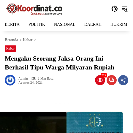
Langsung
ke
konten
BERITA
POLITIK
NASIONAL
DAERAH
HUKRIM
Beranda
Kabar
Kabar
Mengaku Seorang Jaksa Orang Ini
Berhasil Tipu Warga Milyaran Rupiah
255
Admin
2 Min Baca
Agustus 24, 2021