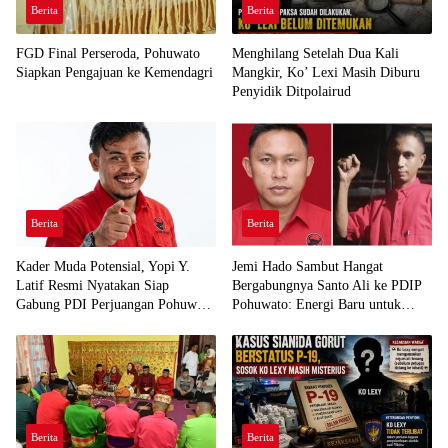
Berita
Berita
FGD Final Perseroda, Pohuwato
Menghilang Setelah Dua Kali
Siapkan Pengajuan ke Kemendagri
Mangkir, Ko’ Lexi Masih Diburu
Penyidik Ditpolairud
Berita
Berita
Kader Muda Potensial, Yopi Y.
Jemi Hado Sambut Hangat
Latif Resmi Nyatakan Siap
Bergabungnya Santo Ali ke PDIP
Gabung PDI Perjuangan Pohuwato
Pohuwato: Energi Baru untuk
Demi Kawal Aspirasi Bumi Panua
Perjuangan Rakyat
Berita
Berita