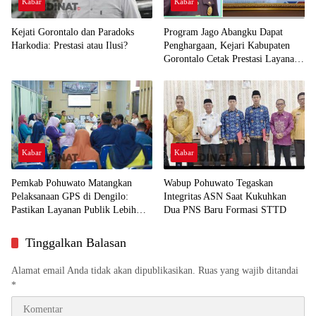
Kabar
Kabar
Kejati Gorontalo dan Paradoks
Program Jago Abangku Dapat
Harkodia: Prestasi atau Ilusi?
Penghargaan, Kejari Kabupaten
Gorontalo Cetak Prestasi Layanan
Humanis
Kabar
Kabar
Pemkab Pohuwato Matangkan
Wabup Pohuwato Tegaskan
Pelaksanaan GPS di Dengilo:
Integritas ASN Saat Kukuhkan
Pastikan Layanan Publik Lebih
Dua PNS Baru Formasi STTD
Dekat ke Masyarakat
Tinggalkan Balasan
Alamat email Anda tidak akan dipublikasikan.
Ruas yang wajib ditandai
*