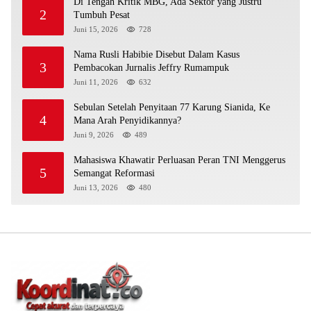
Di Tengah Kritik MBG, Ada Sektor yang Justru
2
Tumbuh Pesat
Juni 15, 2026
728
Nama Rusli Habibie Disebut Dalam Kasus
3
Pembacokan Jurnalis Jeffry Rumampuk
Juni 11, 2026
632
Sebulan Setelah Penyitaan 77 Karung Sianida, Ke
4
Mana Arah Penyidikannya?
Juni 9, 2026
489
Mahasiswa Khawatir Perluasan Peran TNI Menggerus
5
Semangat Reformasi
Juni 13, 2026
480