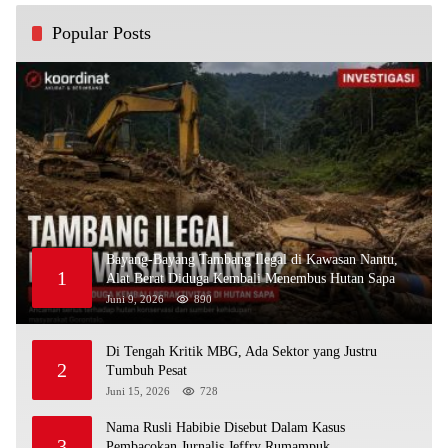
Popular Posts
Bayang-Bayang Tambang Ilegal di Kawasan Nantu,
1
Alat Berat Diduga Kembali Menembus Hutan Sapa
Juni 9, 2026
890
Di Tengah Kritik MBG, Ada Sektor yang Justru
2
Tumbuh Pesat
Juni 15, 2026
728
Nama Rusli Habibie Disebut Dalam Kasus
3
Pembacokan Jurnalis Jeffry Rumampuk