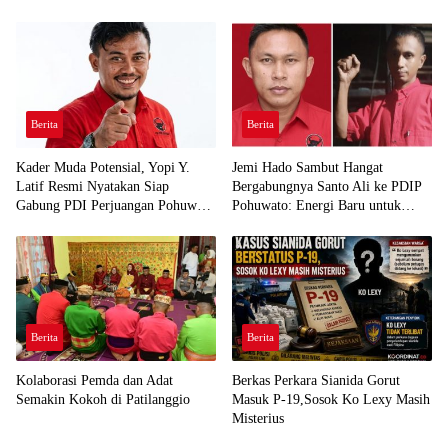
Berita
Berita
Kader Muda Potensial, Yopi Y.
Jemi Hado Sambut Hangat
Latif Resmi Nyatakan Siap
Bergabungnya Santo Ali ke PDIP
Gabung PDI Perjuangan Pohuwato
Pohuwato: Energi Baru untuk
Demi Kawal Aspirasi Bumi Panua
Perjuangan Rakyat
Berita
Berita
Kolaborasi Pemda dan Adat
Berkas Perkara Sianida Gorut
Semakin Kokoh di Patilanggio
Masuk P-19,Sosok Ko Lexy Masih
Misterius