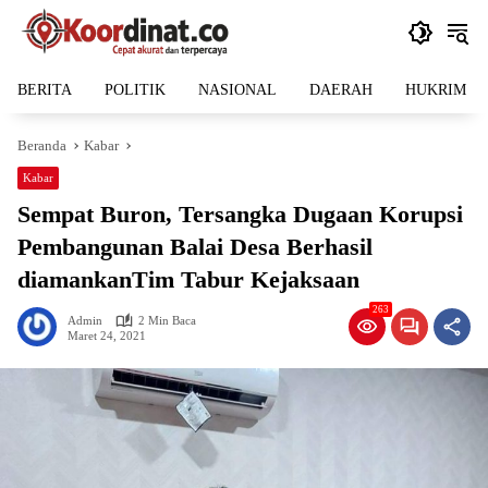
Langsung
ke
konten
BERITA
POLITIK
NASIONAL
DAERAH
HUKRIM
Beranda
Kabar
Kabar
Sempat Buron, Tersangka Dugaan Korupsi
Pembangunan Balai Desa Berhasil
diamankanTim Tabur Kejaksaan
263
Admin
2 Min Baca
Maret 24, 2021