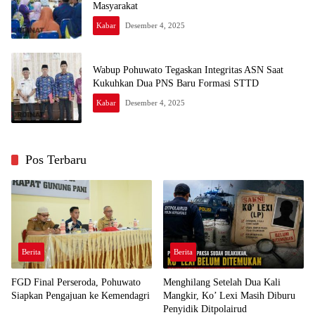
Masyarakat
Kabar
Desember 4, 2025
Wabup Pohuwato Tegaskan Integritas ASN Saat
Kukuhkan Dua PNS Baru Formasi STTD
Kabar
Desember 4, 2025
Pos Terbaru
Berita
Berita
FGD Final Perseroda, Pohuwato
Menghilang Setelah Dua Kali
Siapkan Pengajuan ke Kemendagri
Mangkir, Ko’ Lexi Masih Diburu
Penyidik Ditpolairud