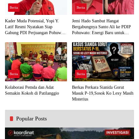
Berita
Berita
Kader Muda Potensial, Yopi Y.
Jemi Hado Sambut Hangat
Latif Resmi Nyatakan Siap
Bergabungnya Santo Ali ke PDIP
Gabung PDI Perjuangan Pohuwato
Pohuwato: Energi Baru untuk
Demi Kawal Aspirasi Bumi Panua
Perjuangan Rakyat
Berita
Berita
Kolaborasi Pemda dan Adat
Berkas Perkara Sianida Gorut
Semakin Kokoh di Patilanggio
Masuk P-19,Sosok Ko Lexy Masih
Misterius
Popular Posts