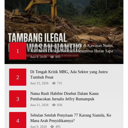
Bayang-Bayang Tambang Ilegal di Kawasan Nantu,
1
Alat Berat Diduga Kembali Menembus Hutan Sapa
Juni 9, 2026
895
Di Tengah Kritik MBG, Ada Sektor yang Justru
2
Tumbuh Pesat
Juni 15, 2026
731
Nama Rusli Habibie Disebut Dalam Kasus
3
Pembacokan Jurnalis Jeffry Rumampuk
Juni 11, 2026
636
Sebulan Setelah Penyitaan 77 Karung Sianida, Ke
4
Mana Arah Penyidikannya?
Juni 9, 2026
495