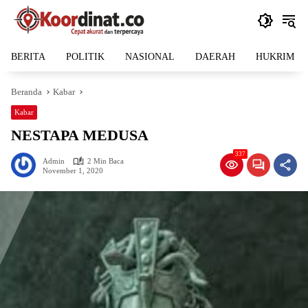
Langsung
ke
konten
BERITA
POLITIK
NASIONAL
DAERAH
HUKRIM
Beranda
Kabar
Kabar
NESTAPA MEDUSA
337
Admin
2 Min Baca
November 1, 2020