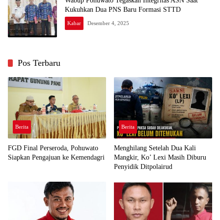
Wabup Pohuwato Tegaskan Integritas ASN Saat
Kukuhkan Dua PNS Baru Formasi STTD
Kabar
Desember 4, 2025
Pos Terbaru
Berita
Berita
FGD Final Perseroda, Pohuwato
Menghilang Setelah Dua Kali
Siapkan Pengajuan ke Kemendagri
Mangkir, Ko’ Lexi Masih Diburu
Penyidik Ditpolairud