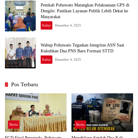
Pemkab Pohuwato Matangkan Pelaksanaan GPS di
Dengilo: Pastikan Layanan Publik Lebih Dekat ke
Masyarakat
Kabar
Desember 4, 2025
Wabup Pohuwato Tegaskan Integritas ASN Saat
Kukuhkan Dua PNS Baru Formasi STTD
Kabar
Desember 4, 2025
Pos Terbaru
Berita
Berita
FGD Final Perseroda, Pohuwato
Menghilang Setelah Dua Kali