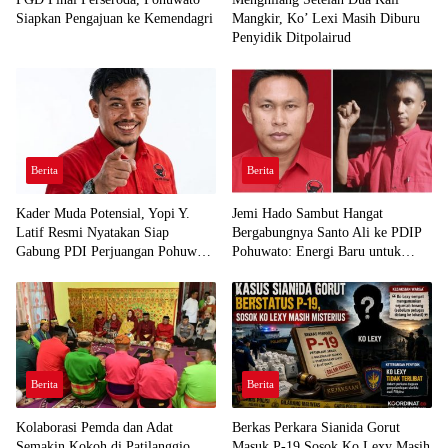
Siapkan Pengajuan ke Kemendagri
Mangkir, Ko’ Lexi Masih Diburu
Penyidik Ditpolairud
Berita
Berita
Kader Muda Potensial, Yopi Y.
Jemi Hado Sambut Hangat
Latif Resmi Nyatakan Siap
Bergabungnya Santo Ali ke PDIP
Gabung PDI Perjuangan Pohuwato
Pohuwato: Energi Baru untuk
Demi Kawal Aspirasi Bumi Panua
Perjuangan Rakyat
Berita
Berita
Kolaborasi Pemda dan Adat
Berkas Perkara Sianida Gorut
Semakin Kokoh di Patilanggio
Masuk P-19,Sosok Ko Lexy Masih