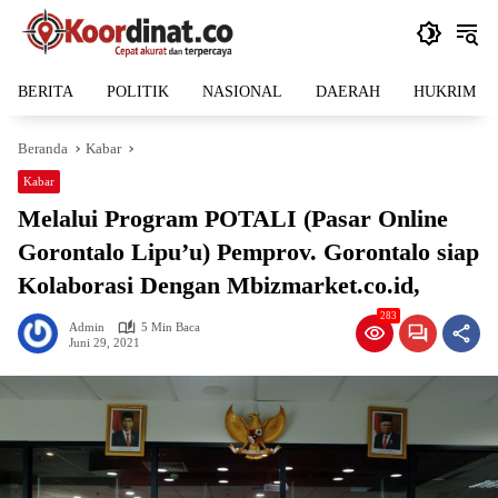
Langsung
ke
konten
BERITA
POLITIK
NASIONAL
DAERAH
HUKRIM
Beranda
Kabar
Kabar
Melalui Program POTALI (Pasar Online
Gorontalo Lipu’u) Pemprov. Gorontalo siap
Kolaborasi Dengan Mbizmarket.co.id,
283
Admin
5 Min Baca
Juni 29, 2021