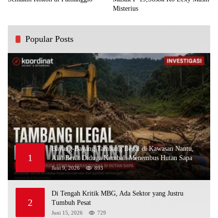
Misterius
Popular Posts
Bayang-Bayang Tambang Ilegal di Kawasan Nantu,
1
Alat Berat Diduga Kembali Menembus Hutan Sapa
Juni 9, 2026
893
Di Tengah Kritik MBG, Ada Sektor yang Justru
2
Tumbuh Pesat
Juni 15, 2026
729