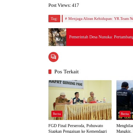
Post Views:
417
Tag:
Menjaga Aliran Kehidupan: YR.Team Nor
Pemerintah Desa Nunuka: Pertambang
Pos Terkait
Berita
Berita
FGD Final Perseroda, Pohuwato
Menghilan
Siapkan Pengajuan ke Kemendagri
Mangkir,