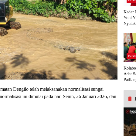
Kader 
Yopi Y
Nyatak
PDI Pe
Demi K
Panua
Berit
Kolabo
Adat S
Patilan
matan Dengilo telah melaksanakan normalisasi sungai
ormalisasi ini dimulai pada hari Senin, 26 Januari 2026, dan