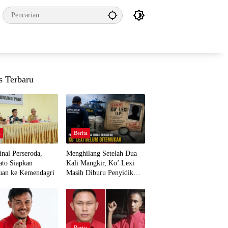
s Terbaru
a
Berita
nal Perseroda,
Menghilang Setelah Dua
to Siapkan
Kali Mangkir, Ko’ Lexi
uan ke Kemendagri
Masih Diburu Penyidik
Ditpolairud
a
Berita