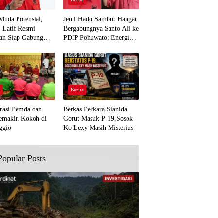
Muda Potensial,
Jemi Hado Sambut Hangat
. Latif Resmi
Bergabungnya Santo Ali ke
an Siap Gabung
PDIP Pohuwato: Energi
rjuangan Pohuwato
Baru untuk Perjuangan
awal Aspirasi Bumi
Rakyat
a
Berita
rasi Pemda dan
Berkas Perkara Sianida
emakin Kokoh di
Gorut Masuk P-19,Sosok
ggio
Ko Lexy Masih Misterius
Popular Posts