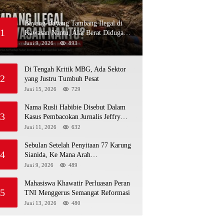
Bayang-Bayang Tambang Ilegal di
1
Kawasan Nantu, Alat Berat Diduga
Kembali Menembus Hutan Sapa
Juni 9, 2026
893
Di Tengah Kritik MBG, Ada Sektor
2
yang Justru Tumbuh Pesat
Juni 15, 2026
729
Nama Rusli Habibie Disebut Dalam
3
Kasus Pembacokan Jurnalis Jeffry
Rumampuk
Juni 11, 2026
632
Sebulan Setelah Penyitaan 77 Karung
4
Sianida, Ke Mana Arah
Penyidikannya?
Juni 9, 2026
489
Mahasiswa Khawatir Perluasan Peran
5
TNI Menggerus Semangat Reformasi
Juni 13, 2026
480