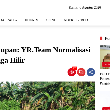
Kamis, 6 Agustus 2026
DAERAH
HUKRIM
OPINI
INDEKS BERITA
Po
dupan: YR.Team Normalisasi
ga Hilir
Berit
417
FGD Fi
Pohuwa
Pengaj
Berit