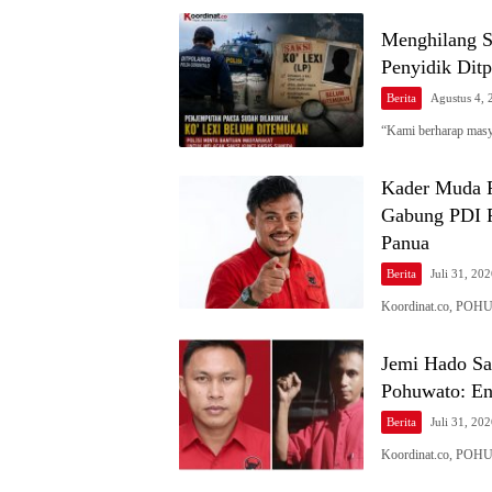
Menghilang S
Penyidik Ditp
Berita
Agustus 4, 
“Kami berharap masy
Kader Muda Po
Gabung PDI P
Panua
Berita
Juli 31, 20
Koordinat.co, POHU
Jemi Hado Sa
Pohuwato: En
Berita
Juli 31, 20
Koordinat.co, POHU