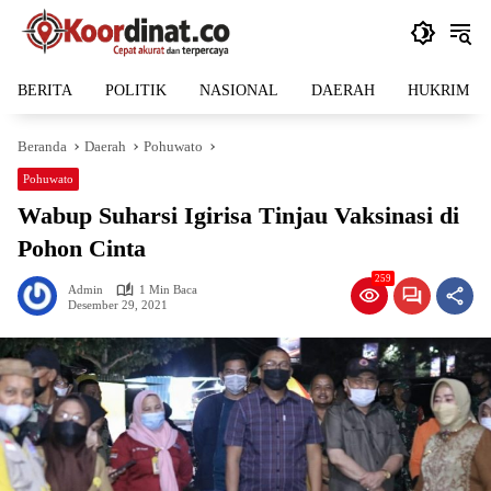
Langsung
ke
konten
BERITA
POLITIK
NASIONAL
DAERAH
HUKRIM
Beranda
Daerah
Pohuwato
Pohuwato
Wabup Suharsi Igirisa Tinjau Vaksinasi di
Pohon Cinta
259
Admin
1 Min Baca
Desember 29, 2021