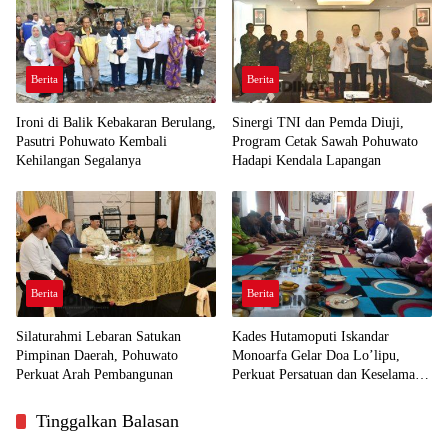
Berita
Berita
Ironi di Balik Kebakaran Berulang,
Sinergi TNI dan Pemda Diuji,
Pasutri Pohuwato Kembali
Program Cetak Sawah Pohuwato
Kehilangan Segalanya
Hadapi Kendala Lapangan
Berita
Berita
Silaturahmi Lebaran Satukan
Kades Hutamoputi Iskandar
Pimpinan Daerah, Pohuwato
Monoarfa Gelar Doa Lo’lipu,
Perkuat Arah Pembangunan
Perkuat Persatuan dan Keselamatan
Desa
Tinggalkan Balasan