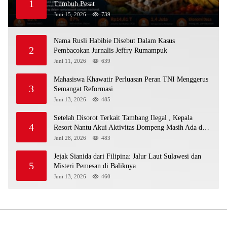
1
Tumbuh Pesat
Juni 15, 2026
739
Nama Rusli Habibie Disebut Dalam Kasus
2
Pembacokan Jurnalis Jeffry Rumampuk
Juni 11, 2026
639
Mahasiswa Khawatir Perluasan Peran TNI Menggerus
3
Semangat Reformasi
Juni 13, 2026
485
Setelah Disorot Terkait Tambang Ilegal , Kepala
4
Resort Nantu Akui Aktivitas Dompeng Masih Ada di
Kawasan Konservasi
Juni 28, 2026
483
Jejak Sianida dari Filipina: Jalur Laut Sulawesi dan
5
Misteri Pemesan di Baliknya
Juni 13, 2026
460