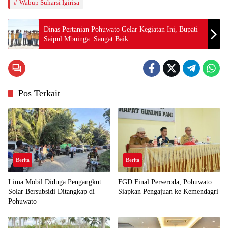
Wabup Suharsi Igirisa
Dinas Pertanian Pohuwato Gelar Kegiatan Ini, Bupati
Saipul Mbuinga: Sangat Baik
Pos Terkait
Berita
Berita
Lima Mobil Diduga Pengangkut
FGD Final Perseroda, Pohuwato
Solar Bersubsidi Ditangkap di
Siapkan Pengajuan ke Kemendagri
Pohuwato