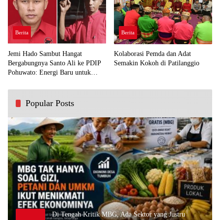
Berita
Berita
Jemi Hado Sambut Hangat
Kolaborasi Pemda dan Adat
Bergabungnya Santo Ali ke PDIP
Semakin Kokoh di Patilanggio
Pohuwato: Energi Baru untuk
Perjuangan Rakyat
Popular Posts
Di Tengah Kritik MBG, Ada Sektor yang Justru