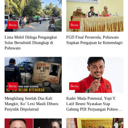
Berita
Berita
Lima Mobil Diduga Pengangkut
FGD Final Perseroda, Pohuwato
Solar Bersubsidi Ditangkap di
Siapkan Pengajuan ke Kemendagri
Pohuwato
Berita
Berita
Menghilang Setelah Dua Kali
Kader Muda Potensial, Yopi Y.
Mangkir, Ko’ Lexi Masih Diburu
Latif Resmi Nyatakan Siap
Penyidik Ditpolairud
Gabung PDI Perjuangan Pohuwato
Demi Kawal Aspirasi Bumi Panua