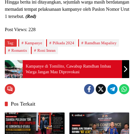
Hingga berita ini ditayangkan, sejumlah warga masih berdatangan
memadati tempat pelaksanaan kampanye oleh Paslon Nomor Urut
1 tersebut.
(Red)
Post Views:
228
Tag:
Kampanye
Pilkada 2024
Ramdhan Mapaliey
Romantis
Roni Imran
Kampanye di Tomilito, Cawabup Ramdhan Imbau
Warga Jangan Mau Diprovokasi
Pos Terkait