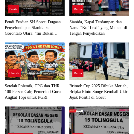
Berita
Berita
Fendi Ferdian SH Soroti Dugaan
Sianida, Kapal Terdampar, dan
Penyelundupan Sianida ke
Nama “Ko’ Lexi” yang Muncul di
Gorontalo Utara: “Ini Bukan
Tengah Penyelidikan
Sekadar Pelanggaran Kepabeanan”
Daerah
Berita
Setelah Polemik, TPG dan THR
Brimob Cup 2025 Dibuka Meriah,
100 Persen Cair, Pemerhati Guru
Bripka Rinto Sunge Kembali Ukir
Angkat Topi untuk PGRI
Jejak Positif di Gorut