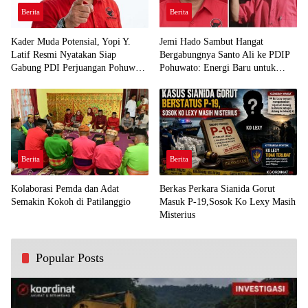
Berita
Berita
Kader Muda Potensial, Yopi Y.
Jemi Hado Sambut Hangat
Latif Resmi Nyatakan Siap
Bergabungnya Santo Ali ke PDIP
Gabung PDI Perjuangan Pohuwato
Pohuwato: Energi Baru untuk
Demi Kawal Aspirasi Bumi Panua
Perjuangan Rakyat
Berita
Berita
Kolaborasi Pemda dan Adat
Berkas Perkara Sianida Gorut
Semakin Kokoh di Patilanggio
Masuk P-19,Sosok Ko Lexy Masih
Misterius
Popular Posts