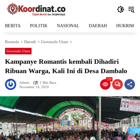
Langsung
ke
konten
BERITA
POLITIK
NASIONAL
DAERAH
HUKRIM
Beranda
Daerah
Gorontalo Utara
Gorontalo Utara
Kampanye Romantis kembali Dihadiri
Ribuan Warga, Kali Ini di Desa Dambalo
228
Admin
1 Min Baca
November 14, 2024