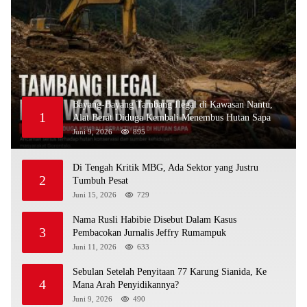
Bayang-Bayang Tambang Ilegal di Kawasan Nantu,
1
Alat Berat Diduga Kembali Menembus Hutan Sapa
Juni 9, 2026
895
Di Tengah Kritik MBG, Ada Sektor yang Justru
2
Tumbuh Pesat
Juni 15, 2026
729
Nama Rusli Habibie Disebut Dalam Kasus
3
Pembacokan Jurnalis Jeffry Rumampuk
Juni 11, 2026
633
Sebulan Setelah Penyitaan 77 Karung Sianida, Ke
4
Mana Arah Penyidikannya?
Juni 9, 2026
490