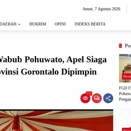
Jumat, 7 Agustus 2026
DAERAH
HUKRIM
OPINI
INDEKS BERITA
Po
Wabub Pohuwato, Apel Siaga
ovinsi Gorontalo Dipimpin
Berit
FGD Fi
Pohuwa
210
Pengaj
Berit