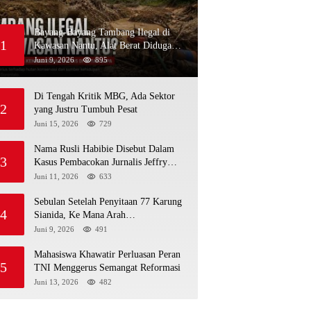
Bayang-Bayang Tambang Ilegal di
1
Kawasan Nantu, Alat Berat Diduga
Kembali Menembus Hutan Sapa
Juni 9, 2026
895
Di Tengah Kritik MBG, Ada Sektor
2
yang Justru Tumbuh Pesat
Juni 15, 2026
729
Nama Rusli Habibie Disebut Dalam
3
Kasus Pembacokan Jurnalis Jeffry
Rumampuk
Juni 11, 2026
633
Sebulan Setelah Penyitaan 77 Karung
4
Sianida, Ke Mana Arah
Penyidikannya?
Juni 9, 2026
491
Mahasiswa Khawatir Perluasan Peran
5
TNI Menggerus Semangat Reformasi
Juni 13, 2026
482