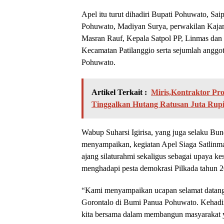
Apel itu turut dihadiri Bupati Pohuwato, Sa
Pohuwato, Madiyan Surya, perwakilan Kajar
Masran Rauf, Kepala Satpol PP, Linmas dan
Kecamatan Patilanggio serta sejumlah anggo
Pohuwato.
Artikel Terkait :
Miris,Kontraktor P
Tinggalkan Hutang Ratusan Juta Rup
Wabup Suharsi Igirisa, yang juga selaku Bu
menyampaikan, kegiatan Apel Siaga Satlinmas
ajang silaturahmi sekaligus sebagai upaya k
menghadapi pesta demokrasi Pilkada tahun 2
“Kami menyampaikan ucapan selamat datang k
Gorontalo di Bumi Panua Pohuwato. Kehadir
kita bersama dalam membangun masyarakat y