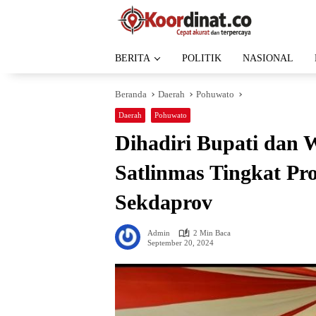
Langsung
ke
konten
BERITA
POLITIK
NASIONAL
Beranda
Daerah
Pohuwato
Daerah
Pohuwato
Dihadiri Bupati dan 
Satlinmas Tingkat Pr
Sekdaprov
Admin
2 Min Baca
September 20, 2024