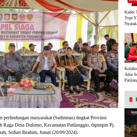
Kader 
Yopi Y
Nyatak
PDI Pe
Demi K
Panua
Berit
Kolabo
Adat S
Patilan
an perlindungan masyarakat (Satlinmas) tingkat Provinsi
ah Raga Desa Dulomo, Kecamatan Patilanggio, dipimpin Pj.
rah, Sofian Ibrahim, Jumat (20/09/2024).