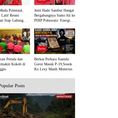
Muda Potensial,
Jemi Hado Sambut Hangat
. Latif Resmi
Bergabungnya Santo Ali ke
an Siap Gabung
PDIP Pohuwato: Energi
rjuangan Pohuwato
Baru untuk Perjuangan
awal Aspirasi Bumi
Rakyat
a
Berita
rasi Pemda dan
Berkas Perkara Sianida
emakin Kokoh di
Gorut Masuk P-19,Sosok
ggio
Ko Lexy Masih Misterius
Popular Posts