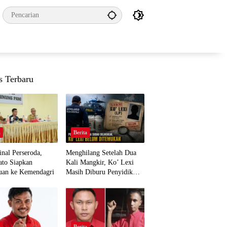
s Terbaru
a
Berita
nal Perseroda,
Menghilang Setelah Dua
to Siapkan
Kali Mangkir, Ko’ Lexi
uan ke Kemendagri
Masih Diburu Penyidik
Ditpolairud
a
Berita