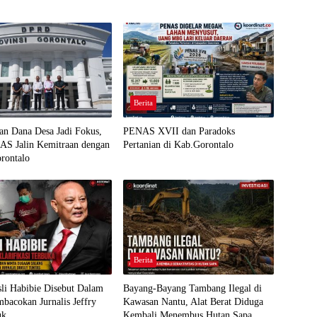
Berita
an Dana Desa Jadi Fokus,
PENAS XVII dan Paradoks
 Jalin Kemitraan dengan
Pertanian di Kab.Gorontalo
rontalo
Berita
li Habibie Disebut Dalam
Bayang-Bayang Tambang Ilegal di
bacokan Jurnalis Jeffry
Kawasan Nantu, Alat Berat Diduga
uk
Kembali Menembus Hutan Sapa