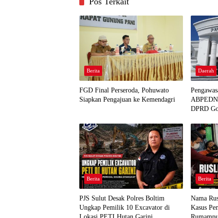
Pos Terkait
Berita
Daerah
FGD Final Perseroda, Pohuwato
Pengawas
Siapkan Pengajuan ke Kemendagri
ABPEDNAS
DPRD Go
Berita
Berita
PJS Sulut Desak Polres Boltim
Nama Rus
Ungkap Pemilik 10 Excavator di
Kasus Pem
Lokasi PETI Hutan Garini
Rumamp