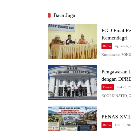
Baca Juga
FGD Final Pe
Kemendagri
Berita
Agustus 5, 
Koordinar.co, POH
Pengawasan 
dengan DPRD
Daerah
Juni 23, 2
KOORDINAT.ID, GO
PENAS XVII d
Berita
Juni 19, 20