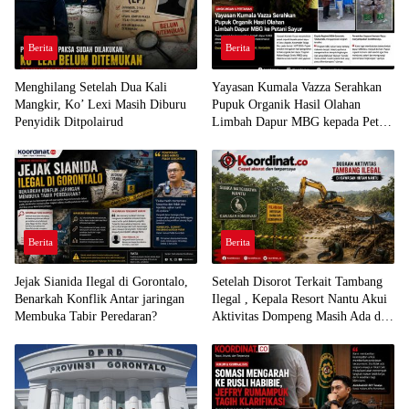
Berita
Berita
Menghilang Setelah Dua Kali
Yayasan Kumala Vazza Serahkan
Mangkir, Ko’ Lexi Masih Diburu
Pupuk Organik Hasil Olahan
Penyidik Ditpolairud
Limbah Dapur MBG kepada Petani
Sayur
Berita
Berita
Jejak Sianida Ilegal di Gorontalo,
Setelah Disorot Terkait Tambang
Benarkah Konflik Antar jaringan
Ilegal , Kepala Resort Nantu Akui
Membuka Tabir Peredaran?
Aktivitas Dompeng Masih Ada di
Kawasan Konservasi