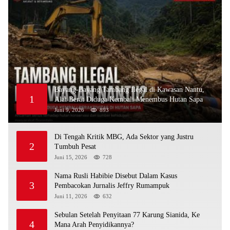
Bayang-Bayang Tambang Ilegal di Kawasan Nantu,
1
Alat Berat Diduga Kembali Menembus Hutan Sapa
Juni 9, 2026
893
Di Tengah Kritik MBG, Ada Sektor yang Justru
2
Tumbuh Pesat
Juni 15, 2026
728
Nama Rusli Habibie Disebut Dalam Kasus
3
Pembacokan Jurnalis Jeffry Rumampuk
Juni 11, 2026
632
Sebulan Setelah Penyitaan 77 Karung Sianida, Ke
4
Mana Arah Penyidikannya?