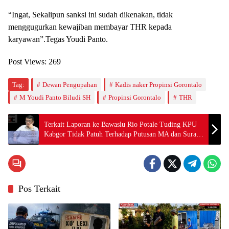
“Ingat, Sekalipun sanksi ini sudah dikenakan, tidak
menggugurkan kewajiban membayar THR kepada
karyawan”.Tegas Youdi Panto.
Post Views:
269
Tag:
Dewan Pengupahan
Kadis naker Propinsi Gorontalo
M Youdi Panto Biludi SH
Propinsi Gorontalo
THR
Terkait Laporan ke Bawaslu Rio Potale Tuding KPU
Kabgor Tidak Patuh Terhadap Putusan MA dan Surat
Edaran KPU RI.
Pos Terkait