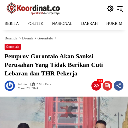
Langsung
ke
konten
BERITA
POLITIK
NASIONAL
DAERAH
HUKRIM
Beranda
Daerah
Gorontalo
Gorontalo
Pemprov Gorontalo Akan Sanksi
Perusahan Yang Tidak Berikan Cuti
Lebaran dan THR Pekerja
269
Admin
2 Min Baca
Maret 29, 2024