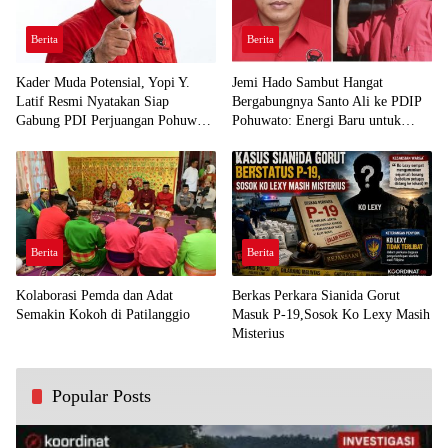
Berita
Berita
Kader Muda Potensial, Yopi Y.
Jemi Hado Sambut Hangat
Latif Resmi Nyatakan Siap
Bergabungnya Santo Ali ke PDIP
Gabung PDI Perjuangan Pohuwato
Pohuwato: Energi Baru untuk
Demi Kawal Aspirasi Bumi Panua
Perjuangan Rakyat
Berita
Berita
Kolaborasi Pemda dan Adat
Berkas Perkara Sianida Gorut
Semakin Kokoh di Patilanggio
Masuk P-19,Sosok Ko Lexy Masih
Misterius
Popular Posts