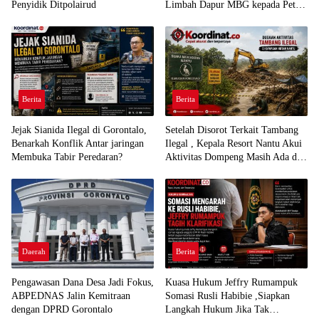
Penyidik Ditpolairud
Limbah Dapur MBG kepada Petani
Sayur
Berita
Berita
Jejak Sianida Ilegal di Gorontalo,
Setelah Disorot Terkait Tambang
Benarkah Konflik Antar jaringan
Ilegal , Kepala Resort Nantu Akui
Membuka Tabir Peredaran?
Aktivitas Dompeng Masih Ada di
Kawasan Konservasi
Daerah
Berita
Pengawasan Dana Desa Jadi Fokus,
Kuasa Hukum Jeffry Rumampuk
ABPEDNAS Jalin Kemitraan
Somasi Rusli Habibie ,Siapkan
dengan DPRD Gorontalo
Langkah Hukum Jika Tak