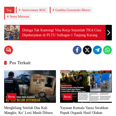
Tag:
Anniversary KGC
Gurkha Gorontalo Motor
Sertu Marwan
Diduga Tak Kantongi Visa Kerja Sejumlah TKA Cina
Dipekerjakan di PLTU Sulbagut-1 Tanjung Karang
Pos Terkait
Berita
Berita
Menghilang Setelah Dua Kali
Yayasan Kumala Vazza Serahkan
Mangkir, Ko’ Lexi Masih Diburu
Pupuk Organik Hasil Olahan