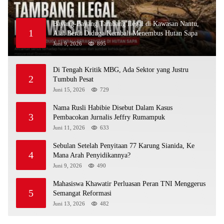
Bayang-Bayang Tambang Ilegal di Kawasan Nantu,
1
Alat Berat Diduga Kembali Menembus Hutan Sapa
Juni 9, 2026
895
Di Tengah Kritik MBG, Ada Sektor yang Justru
2
Tumbuh Pesat
Juni 15, 2026
729
Nama Rusli Habibie Disebut Dalam Kasus
3
Pembacokan Jurnalis Jeffry Rumampuk
Juni 11, 2026
633
Sebulan Setelah Penyitaan 77 Karung Sianida, Ke
4
Mana Arah Penyidikannya?
Juni 9, 2026
490
Mahasiswa Khawatir Perluasan Peran TNI Menggerus
5
Semangat Reformasi
Juni 13, 2026
482