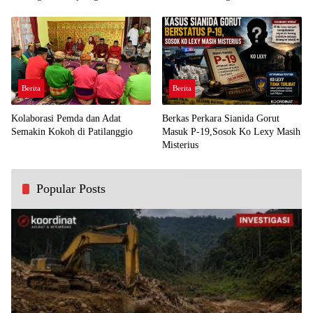
Demi Kawal Aspirasi Bumi Panua
Perjuangan Rakyat
Berita
Berita
Kolaborasi Pemda dan Adat
Berkas Perkara Sianida Gorut
Semakin Kokoh di Patilanggio
Masuk P-19,Sosok Ko Lexy Masih
Misterius
Popular Posts