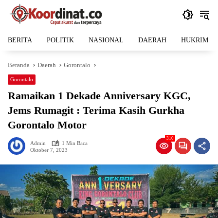
Langsung
ke
konten
BERITA
POLITIK
NASIONAL
DAERAH
HUKRIM
Beranda
Daerah
Gorontalo
Gorontalo
Ramaikan 1 Dekade Anniversary KGC,
Jems Rumagit : Terima Kasih Gurkha
Gorontalo Motor
310
Admin
1 Min Baca
Oktober 7, 2023