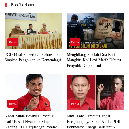
Pos Terbaru
Berita
Berita
FGD Final Perseroda, Pohuwato
Menghilang Setelah Dua Kali
Siapkan Pengajuan ke Kemendagri
Mangkir, Ko’ Lexi Masih Diburu
Penyidik Ditpolairud
Berita
Berita
Kader Muda Potensial, Yopi Y.
Jemi Hado Sambut Hangat
Latif Resmi Nyatakan Siap
Bergabungnya Santo Ali ke PDIP
Gabung PDI Perjuangan Pohuwato
Pohuwato: Energi Baru untuk