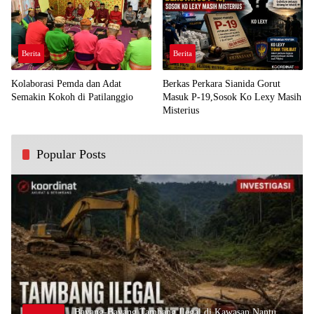
Berita
Berita
Kolaborasi Pemda dan Adat
Berkas Perkara Sianida Gorut
Semakin Kokoh di Patilanggio
Masuk P-19,Sosok Ko Lexy Masih
Misterius
Popular Posts
Bayang-Bayang Tambang Ilegal di Kawasan Nantu,