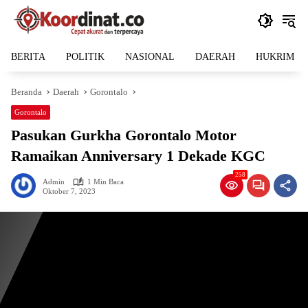
Langsung
ke
konten
BERITA
POLITIK
NASIONAL
DAERAH
HUKRIM
Beranda
Daerah
Gorontalo
Gorontalo
Pasukan Gurkha Gorontalo Motor
Ramaikan Anniversary 1 Dekade KGC
258
Admin
1 Min Baca
Oktober 7, 2023