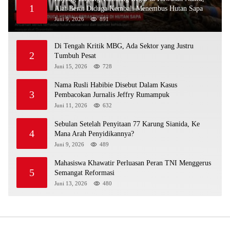
1
Alat Berat Diduga Kembali Menembus Hutan Sapa
Juni 9, 2026
891
Di Tengah Kritik MBG, Ada Sektor yang Justru
2
Tumbuh Pesat
Juni 15, 2026
728
Nama Rusli Habibie Disebut Dalam Kasus
3
Pembacokan Jurnalis Jeffry Rumampuk
Juni 11, 2026
632
Sebulan Setelah Penyitaan 77 Karung Sianida, Ke
4
Mana Arah Penyidikannya?
Juni 9, 2026
489
Mahasiswa Khawatir Perluasan Peran TNI Menggerus
5
Semangat Reformasi
Juni 13, 2026
480