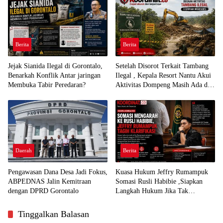
Berita
Berita
Jejak Sianida Ilegal di Gorontalo,
Setelah Disorot Terkait Tambang
Benarkah Konflik Antar jaringan
Ilegal , Kepala Resort Nantu Akui
Membuka Tabir Peredaran?
Aktivitas Dompeng Masih Ada di
Kawasan Konservasi
Daerah
Berita
Pengawasan Dana Desa Jadi Fokus,
Kuasa Hukum Jeffry Rumampuk
ABPEDNAS Jalin Kemitraan
Somasi Rusli Habibie ,Siapkan
dengan DPRD Gorontalo
Langkah Hukum Jika Tak
Direspon
Tinggalkan Balasan