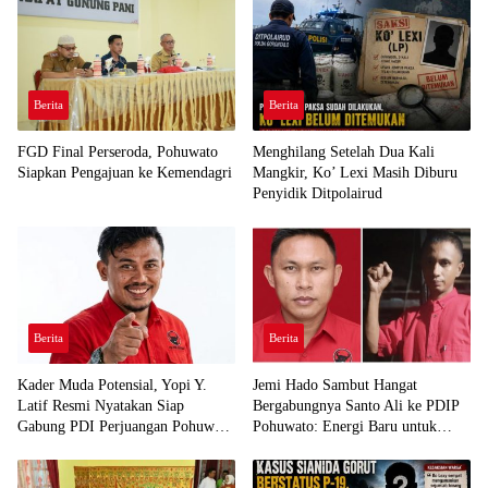
Berita
Berita
FGD Final Perseroda, Pohuwato
Menghilang Setelah Dua Kali
Siapkan Pengajuan ke Kemendagri
Mangkir, Ko’ Lexi Masih Diburu
Penyidik Ditpolairud
Berita
Berita
Kader Muda Potensial, Yopi Y.
Jemi Hado Sambut Hangat
Latif Resmi Nyatakan Siap
Bergabungnya Santo Ali ke PDIP
Gabung PDI Perjuangan Pohuwato
Pohuwato: Energi Baru untuk
Demi Kawal Aspirasi Bumi Panua
Perjuangan Rakyat