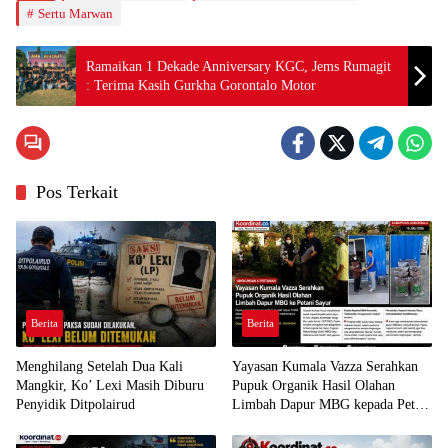
Sertu Marwan
Ramaikan 1 Dekade Anniversary KGC, Jems Rumagit
: Terima Kasih Gurkha Gorontalo Motor
Pos Terkait
Berita
Berita
Menghilang Setelah Dua Kali
Yayasan Kumala Vazza Serahkan
Mangkir, Ko’ Lexi Masih Diburu
Pupuk Organik Hasil Olahan
Penyidik Ditpolairud
Limbah Dapur MBG kepada Petani
Sayur