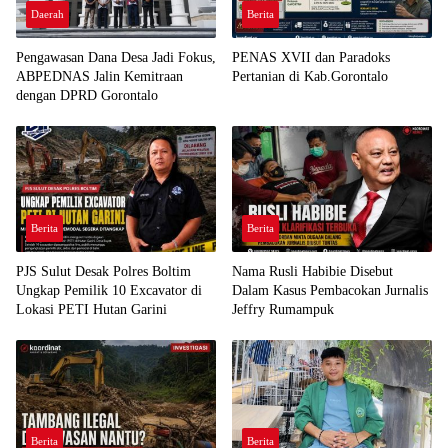
Daerah
Berita
Pengawasan Dana Desa Jadi Fokus,
PENAS XVII dan Paradoks
ABPEDNAS Jalin Kemitraan
Pertanian di Kab.Gorontalo
dengan DPRD Gorontalo
Berita
Berita
PJS Sulut Desak Polres Boltim
Nama Rusli Habibie Disebut
Ungkap Pemilik 10 Excavator di
Dalam Kasus Pembacokan Jurnalis
Lokasi PETI Hutan Garini
Jeffry Rumampuk
Berita
Berita