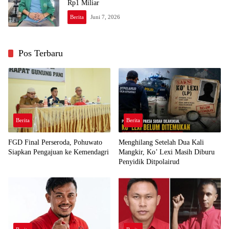
Rp1 Miliar
Berita
Juni 7, 2026
Pos Terbaru
Berita
Berita
FGD Final Perseroda, Pohuwato
Menghilang Setelah Dua Kali
Siapkan Pengajuan ke Kemendagri
Mangkir, Ko’ Lexi Masih Diburu
Penyidik Ditpolairud