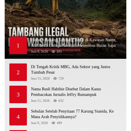
Bayang-Bayang Tambang Ilegal di Kawasan Nantu,
1
Alat Berat Diduga Kembali Menembus Hutan Sapa
Juni 9, 2026
893
Di Tengah Kritik MBG, Ada Sektor yang Justru
2
Tumbuh Pesat
Juni 15, 2026
729
Nama Rusli Habibie Disebut Dalam Kasus
3
Pembacokan Jurnalis Jeffry Rumampuk
Juni 11, 2026
632
Sebulan Setelah Penyitaan 77 Karung Sianida, Ke
4
Mana Arah Penyidikannya?
Juni 9, 2026
489