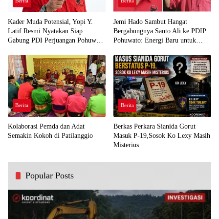
Berita
Berita
Kader Muda Potensial, Yopi Y.
Jemi Hado Sambut Hangat
Latif Resmi Nyatakan Siap
Bergabungnya Santo Ali ke PDIP
Gabung PDI Perjuangan Pohuwato
Pohuwato: Energi Baru untuk
Demi Kawal Aspirasi Bumi Panua
Perjuangan Rakyat
Berita
Berita
Kolaborasi Pemda dan Adat
Berkas Perkara Sianida Gorut
Semakin Kokoh di Patilanggio
Masuk P-19,Sosok Ko Lexy Masih
Misterius
Popular Posts