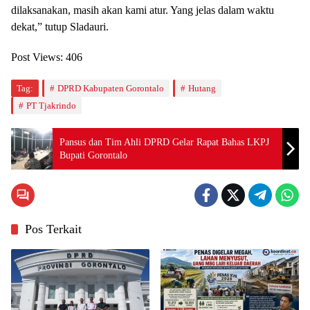
dilaksanakan, masih akan kami atur. Yang jelas dalam waktu
dekat,” tutup Sladauri.
Post Views:
406
Tag:
DPRD Kabupaten Gorontalo
Hutang
PT Tjakrindo
Pansus dan Tim Ahli DPRD Gelar Rapat Bahas LKPJ
Bupati Gorontalo
Pos Terkait