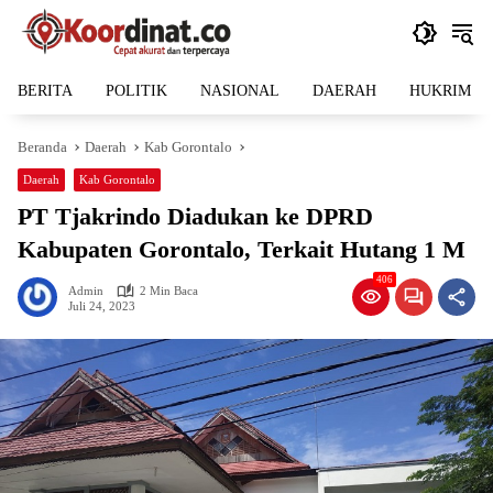
Langsung
ke
konten
BERITA
POLITIK
NASIONAL
DAERAH
HUKRIM
Beranda
Daerah
Kab Gorontalo
Daerah
Kab Gorontalo
PT Tjakrindo Diadukan ke DPRD
Kabupaten Gorontalo, Terkait Hutang 1 M
406
Admin
2 Min Baca
Juli 24, 2023