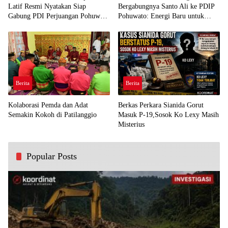
Latif Resmi Nyatakan Siap
Bergabungnya Santo Ali ke PDIP
Gabung PDI Perjuangan Pohuwato
Pohuwato: Energi Baru untuk
Demi Kawal Aspirasi Bumi Panua
Perjuangan Rakyat
Berita
Berita
Kolaborasi Pemda dan Adat
Berkas Perkara Sianida Gorut
Semakin Kokoh di Patilanggio
Masuk P-19,Sosok Ko Lexy Masih
Misterius
Popular Posts