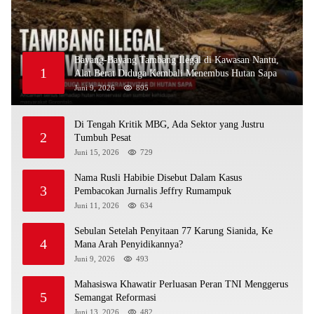
Bayang-Bayang Tambang Ilegal di Kawasan Nantu,
1
Alat Berat Diduga Kembali Menembus Hutan Sapa
Juni 9, 2026
895
Di Tengah Kritik MBG, Ada Sektor yang Justru
2
Tumbuh Pesat
Juni 15, 2026
729
Nama Rusli Habibie Disebut Dalam Kasus
3
Pembacokan Jurnalis Jeffry Rumampuk
Juni 11, 2026
634
Sebulan Setelah Penyitaan 77 Karung Sianida, Ke
4
Mana Arah Penyidikannya?
Juni 9, 2026
493
Mahasiswa Khawatir Perluasan Peran TNI Menggerus
5
Semangat Reformasi
Juni 13, 2026
482