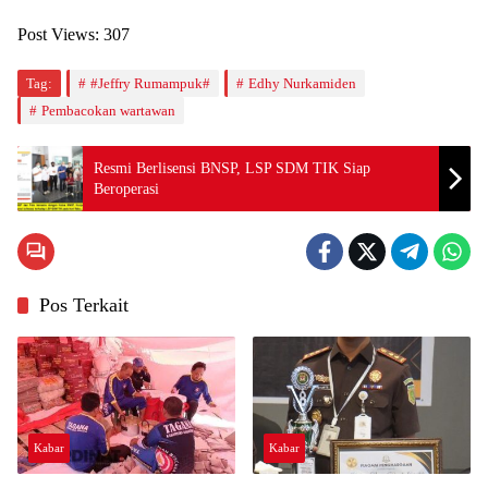
Post Views:
307
Tag:
#Jeffry Rumampuk#
Edhy Nurkamiden
Pembacokan wartawan
Resmi Berlisensi BNSP, LSP SDM TIK Siap
Beroperasi
Pos Terkait
Kabar
Kabar