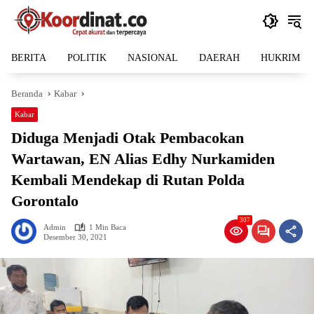
Langsung
ke
konten
BERITA
POLITIK
NASIONAL
DAERAH
HUKRIM
Beranda
Kabar
Kabar
Diduga Menjadi Otak Pembacokan
Wartawan, EN Alias Edhy Nurkamiden
Kembali Mendekap di Rutan Polda
Gorontalo
307
Admin
1 Min Baca
Desember 30, 2021