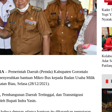
Kader 
Yopi Y
Nyatak
PDI Pe
Demi K
Panua
Berit
Kolabo
Adat S
Patilan
RA
– Pemerintah Daerah (Pemda) Kabupaten Gorontalo
 menyerahkan bantuan Mikro Bus kepada Badan Usaha Milik
tan Biau, Selasa (28/12/2021).
, Pembangunan Daerah Tertinggal, dan Transmigrasi
eh Bupati Indra Yasin.
bahwa dengan adanya bantuan itu diharapkan perputaran