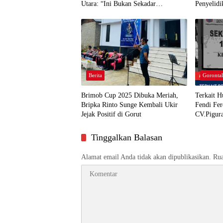
Utara: “Ini Bukan Sekadar
Penyelidi
Pelanggaran Kepabeanan”
Berita
Gorontal
Brimob Cup 2025 Dibuka Meriah,
Terkait 
Bripka Rinto Sunge Kembali Ukir
Fendi Fe
Jejak Positif di Gorut
CV.Pigura
Tanggung
Tinggalkan Balasan
Alamat email Anda tidak akan dipublikasikan.
Rua