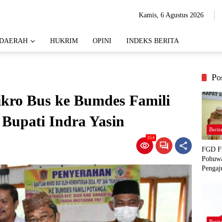
Kamis, 6 Agustus 2026
DAERAH
HUKRIM
OPINI
INDEKS BERITA
Po
kro Bus ke Bumdes Famili
 Bupati Indra Yasin
Berit
354
FGD Fi
Pohuwa
Pengaj
Berit