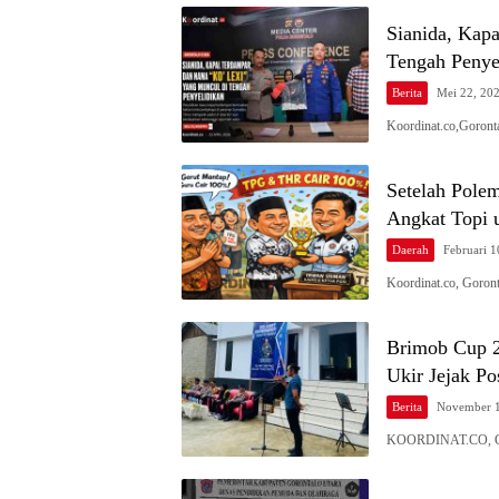
Sianida, Kap
Tengah Penye
Berita
Mei 22, 20
Koordinat.co,Goront
Setelah Pole
Angkat Topi 
Daerah
Februari 1
Koordinat.co, Goron
Brimob Cup 2
Ukir Jejak Pos
Berita
November 1
KOORDINAT.CO, GO