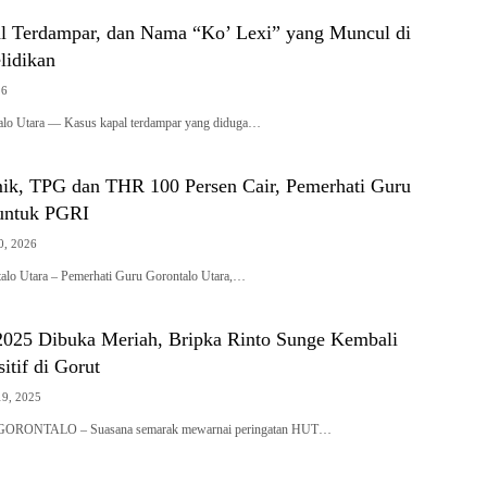
al Terdampar, dan Nama “Ko’ Lexi” yang Muncul di
lidikan
26
alo Utara — Kasus kapal terdampar yang diduga…
mik, TPG dan THR 100 Persen Cair, Pemerhati Guru
untuk PGRI
0, 2026
talo Utara – Pemerhati Guru Gorontalo Utara,…
025 Dibuka Meriah, Bripka Rinto Sunge Kembali
itif di Gorut
9, 2025
RONTALO – Suasana semarak mewarnai peringatan HUT…