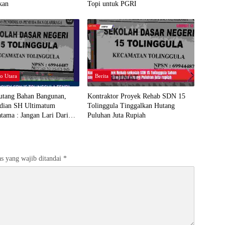
kan
Topi untuk PGRI
o Utara
Berita
Hutang Bahan Bangunan,
Kontraktor Proyek Rehab SDN 15
rdian SH Ultimatum
Tolinggula Tinggalkan Hutang
tama : Jangan Lari Dari
Puluhan Juta Rupiah
 Jawab
s yang wajib ditandai
*