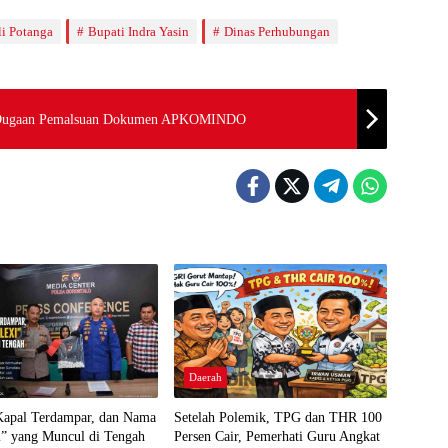
i Potanga
Bupati Indra Yasin
Dinas Perhubungan
ran Dugaan Pemalsuan Dokumen APKOMINDO
Daerah
 Kapal Terdampar, dan Nama
Setelah Polemik, TPG dan THR 100
i” yang Muncul di Tengah
Persen Cair, Pemerhati Guru Angkat