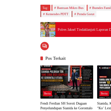
Tag:
Bantuan Mikro Bus
Bumdes Famil
Kemendes PDTT
Pemda Gorut
Polres Jaksel Tindaklanjuti Lapo
Pos Terkait
Berita
Berita
Fendi Ferdian SH Soroti Dugaan
Sianida,
Penyelundupan Sianida ke Gorontalo
“Ko’ Lex