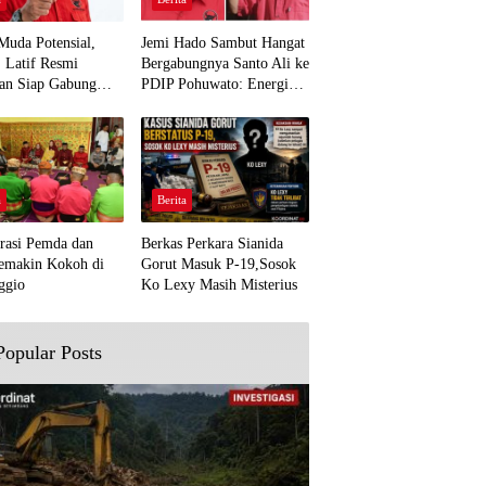
Muda Potensial,
Jemi Hado Sambut Hangat
. Latif Resmi
Bergabungnya Santo Ali ke
an Siap Gabung
PDIP Pohuwato: Energi
rjuangan Pohuwato
Baru untuk Perjuangan
awal Aspirasi Bumi
Rakyat
a
Berita
rasi Pemda dan
Berkas Perkara Sianida
emakin Kokoh di
Gorut Masuk P-19,Sosok
ggio
Ko Lexy Masih Misterius
Popular Posts