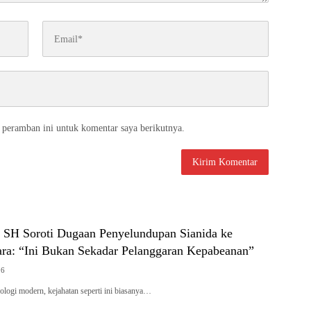
 peramban ini untuk komentar saya berikutnya.
n SH Soroti Dugaan Penyelundupan Sianida ke
ara: “Ini Bukan Sekadar Pelanggaran Kepabeanan”
26
ologi modern, kejahatan seperti ini biasanya…