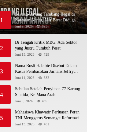
Bayang-Bayang Tambang Ilegal di
1
Kawasan Nantu, Alat Berat Diduga
Kembali Menembus Hutan Sapa
Juni 9, 2026
893
Di Tengah Kritik MBG, Ada Sektor
2
yang Justru Tumbuh Pesat
Juni 15, 2026
729
Nama Rusli Habibie Disebut Dalam
3
Kasus Pembacokan Jurnalis Jeffry
Rumampuk
Juni 11, 2026
632
Sebulan Setelah Penyitaan 77 Karung
4
Sianida, Ke Mana Arah
Penyidikannya?
Juni 9, 2026
489
Mahasiswa Khawatir Perluasan Peran
5
TNI Menggerus Semangat Reformasi
Juni 13, 2026
481