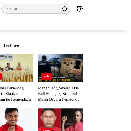
s Terbaru
a
Berita
nal Perseroda,
Menghilang Setelah Dua
to Siapkan
Kali Mangkir, Ko’ Lexi
uan ke Kemendagri
Masih Diburu Penyidik
Ditpolairud
a
Berita