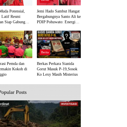
Muda Potensial,
Jemi Hado Sambut Hangat
. Latif Resmi
Bergabungnya Santo Ali ke
an Siap Gabung
PDIP Pohuwato: Energi
rjuangan Pohuwato
Baru untuk Perjuangan
awal Aspirasi Bumi
Rakyat
a
Berita
rasi Pemda dan
Berkas Perkara Sianida
emakin Kokoh di
Gorut Masuk P-19,Sosok
ggio
Ko Lexy Masih Misterius
Popular Posts