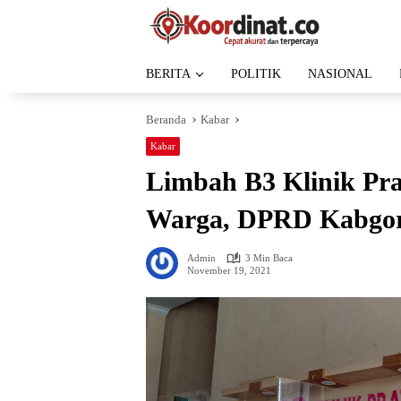
Langsung
ke
konten
BERITA
POLITIK
NASIONAL
Beranda
Kabar
Kabar
Limbah B3 Klinik Pr
Warga, DPRD Kabgo
Admin
3 Min Baca
November 19, 2021