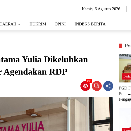
Kamis, 6 Agustus 2026
DAERAH
HUKRIM
OPINI
INDEKS BERITA
Po
atama Yulia Dikeluhkan
r Agendakan RDP
Berit
439
FGD Fi
Pohuwa
Pengaj
Berit