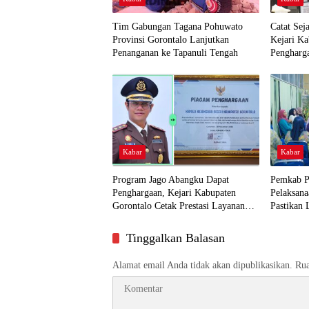
Tim Gabungan Tagana Pohuwato
Catat Sej
Provinsi Gorontalo Lanjutkan
Kejari K
Penanganan ke Tapanuli Tengah
Pengharg
Kabar
Kabar
Program Jago Abangku Dapat
Pemkab P
Penghargaan, Kejari Kabupaten
Pelaksana
Gorontalo Cetak Prestasi Layanan
Pastikan 
Humanis
Dekat ke
Tinggalkan Balasan
Alamat email Anda tidak akan dipublikasikan.
Rua