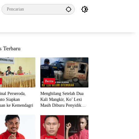
s Terbaru
a
Berita
nal Perseroda,
Menghilang Setelah Dua
to Siapkan
Kali Mangkir, Ko’ Lexi
uan ke Kemendagri
Masih Diburu Penyidik
Ditpolairud
a
Berita