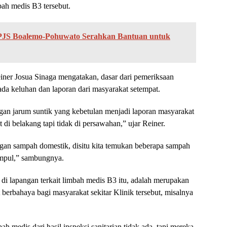
ah medis B3 tersebut.
 PJS Boalemo-Pohuwato Serahkan Bantuan untuk
iner Josua Sinaga mengatakan, dasar dari pemeriksaan
ada keluhan dan laporan dari masyarakat setempat.
an jarum suntik yang kebetulan menjadi laporan masyarakat
 di belakang tapi tidak di persawahan,” ujar Reiner.
an sampah domestik, disitu kita temukan beberapa sampah
 ampul,” sambungnya.
 di lapangan terkait limbah medis B3 itu, adalah merupakan
berbahaya bagi masyarakat sekitar Klinik tersebut, misalnya
 medis dari hasil inspeksi sanitarian tidak ada, tapi mereka