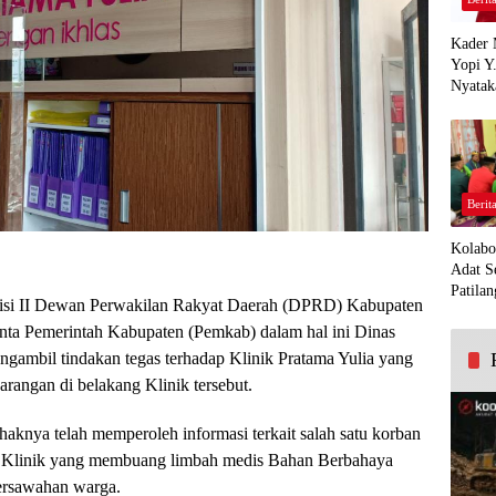
Kader 
Yopi Y
Nyatak
PDI Pe
Demi K
Panua
Berit
Kolabo
Adat S
Patilan
si II Dewan Perwakilan Rakyat Daerah (DPRD) Kabupaten
nta Pemerintah Kabupaten (Pemkab) dalam hal ini Dinas
ngambil tindakan tegas terhadap Klinik Pratama Yulia yang
angan di belakang Klinik tersebut.
aknya telah memperoleh informasi terkait salah satu korban
hak Klinik yang membuang limbah medis Bahan Berbahaya
persawahan warga.