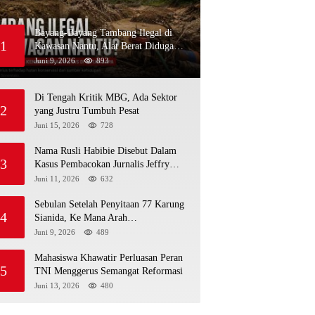
Bayang-Bayang Tambang Ilegal di
1
Kawasan Nantu, Alat Berat Diduga
Kembali Menembus Hutan Sapa
Juni 9, 2026
893
Di Tengah Kritik MBG, Ada Sektor
2
yang Justru Tumbuh Pesat
Juni 15, 2026
728
Nama Rusli Habibie Disebut Dalam
3
Kasus Pembacokan Jurnalis Jeffry
Rumampuk
Juni 11, 2026
632
Sebulan Setelah Penyitaan 77 Karung
4
Sianida, Ke Mana Arah
Penyidikannya?
Juni 9, 2026
489
Mahasiswa Khawatir Perluasan Peran
5
TNI Menggerus Semangat Reformasi
Juni 13, 2026
480