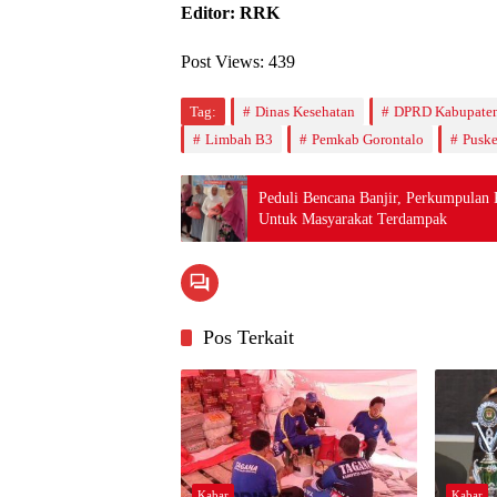
Editor: RRK
Post Views:
439
Tag:
Dinas Kesehatan
DPRD Kabupaten
Limbah B3
Pemkab Gorontalo
Puske
Peduli Bencana Banjir, Perkumpulan
Untuk Masyarakat Terdampak
Pos Terkait
Kabar
Kabar