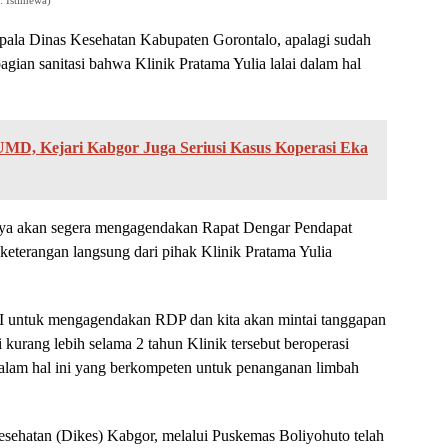
Kepala Dinas Kesehatan Kabupaten Gorontalo, apalagi sudah
gian sanitasi bahwa Klinik Pratama Yulia lalai dalam hal
D, Kejari Kabgor Juga Seriusi Kasus Koperasi Eka
nya akan segera mengagendakan Rapat Dengar Pendapat
 keterangan langsung dari pihak Klinik Pratama Yulia
I untuk mengagendakan RDP dan kita akan mintai tanggapan
i kurang lebih selama 2 tahun Klinik tersebut beroperasi
dalam hal ini yang berkompeten untuk penanganan limbah
esehatan (Dikes) Kabgor, melalui Puskemas Boliyohuto telah