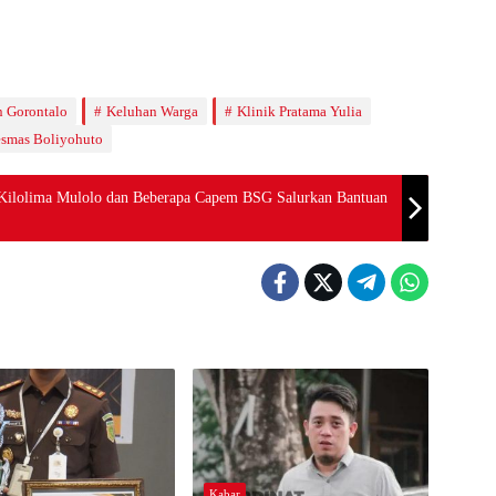
 Gorontalo
Keluhan Warga
Klinik Pratama Yulia
smas Boliyohuto
 Kilolima Mulolo dan Beberapa Capem BSG Salurkan Bantuan
Kabar