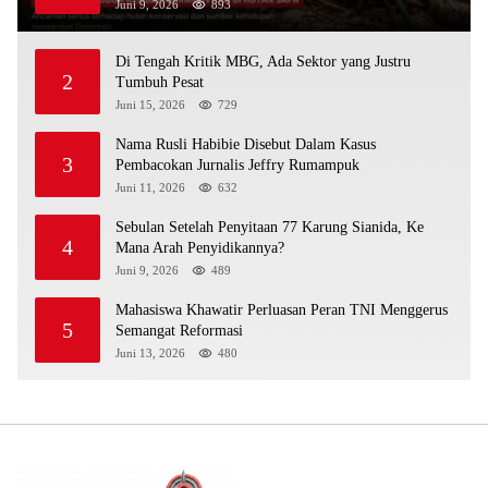
Juni 9, 2026
893
Di Tengah Kritik MBG, Ada Sektor yang Justru
2
Tumbuh Pesat
Juni 15, 2026
729
Nama Rusli Habibie Disebut Dalam Kasus
3
Pembacokan Jurnalis Jeffry Rumampuk
Juni 11, 2026
632
Sebulan Setelah Penyitaan 77 Karung Sianida, Ke
4
Mana Arah Penyidikannya?
Juni 9, 2026
489
Mahasiswa Khawatir Perluasan Peran TNI Menggerus
5
Semangat Reformasi
Juni 13, 2026
480