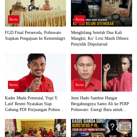
Berita
Berita
FGD Final Perseroda, Pohuwato
Menghilang Setelah Dua Kali
Siapkan Pengajuan ke Kemendagri
Mangkir, Ko’ Lexi Masih Diburu
Penyidik Ditpolairud
Berita
Berita
Kader Muda Potensial, Yopi Y.
Jemi Hado Sambut Hangat
Latif Resmi Nyatakan Siap
Bergabungnya Santo Ali ke PDIP
Gabung PDI Perjuangan Pohuwato
Pohuwato: Energi Baru untuk
Demi Kawal Aspirasi Bumi Panua
Perjuangan Rakyat