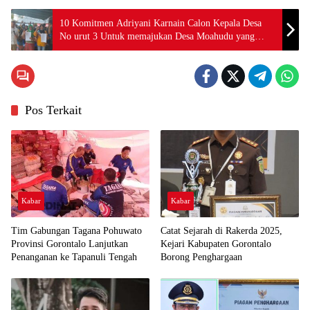
10 Komitmen Adriyani Karnain Calon Kepala Desa
No urut 3 Untuk memajukan Desa Moahudu yang
Lebih Baik
Pos Terkait
Kabar
Kabar
Tim Gabungan Tagana Pohuwato
Catat Sejarah di Rakerda 2025,
Provinsi Gorontalo Lanjutkan
Kejari Kabupaten Gorontalo
Penanganan ke Tapanuli Tengah
Borong Penghargaan