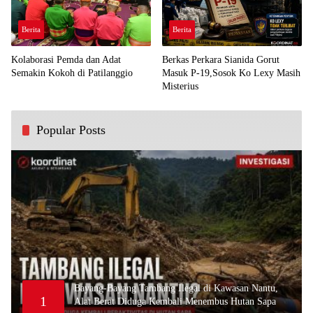
Berita
Berita
Kolaborasi Pemda dan Adat
Berkas Perkara Sianida Gorut
Semakin Kokoh di Patilanggio
Masuk P-19,Sosok Ko Lexy Masih
Misterius
Popular Posts
Bayang-Bayang Tambang Ilegal di Kawasan Nantu,
1
Alat Berat Diduga Kembali Menembus Hutan Sapa