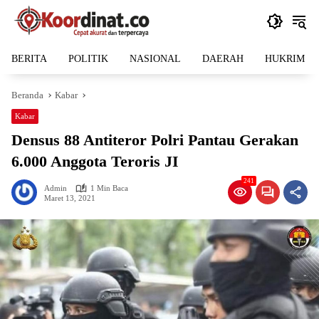
Langsung
ke
konten
BERITA
POLITIK
NASIONAL
DAERAH
HUKRIM
Beranda
Kabar
Kabar
Densus 88 Antiteror Polri Pantau Gerakan
6.000 Anggota Teroris JI
241
Admin
1 Min Baca
Maret 13, 2021