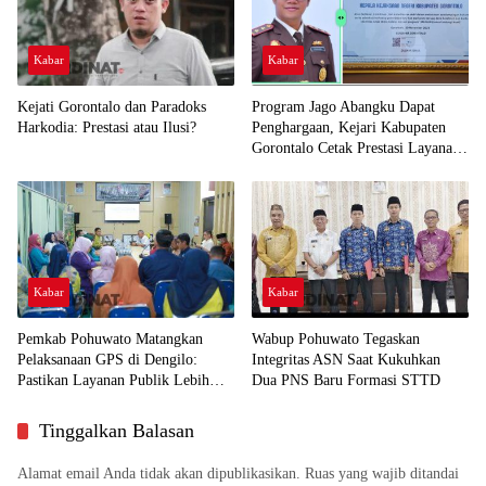
Kabar
Kabar
Kejati Gorontalo dan Paradoks
Program Jago Abangku Dapat
Harkodia: Prestasi atau Ilusi?
Penghargaan, Kejari Kabupaten
Gorontalo Cetak Prestasi Layanan
Humanis
Kabar
Kabar
Pemkab Pohuwato Matangkan
Wabup Pohuwato Tegaskan
Pelaksanaan GPS di Dengilo:
Integritas ASN Saat Kukuhkan
Pastikan Layanan Publik Lebih
Dua PNS Baru Formasi STTD
Dekat ke Masyarakat
Tinggalkan Balasan
Alamat email Anda tidak akan dipublikasikan.
Ruas yang wajib ditandai