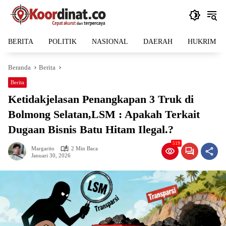
Langsung
ke
konten
BERITA
POLITIK
NASIONAL
DAERAH
HUKRIM
Beranda
Berita
Berita
Ketidakjelasan Penangkapan 3 Truk di
Bolmong Selatan,LSM : Apakah Terkait
Dugaan Bisnis Batu Hitam Ilegal.?
519
Margarito
2 Min Baca
Januari 30, 2026