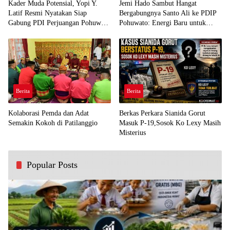
Kader Muda Potensial, Yopi Y.
Jemi Hado Sambut Hangat
Latif Resmi Nyatakan Siap
Bergabungnya Santo Ali ke PDIP
Gabung PDI Perjuangan Pohuwato
Pohuwato: Energi Baru untuk
Demi Kawal Aspirasi Bumi Panua
Perjuangan Rakyat
Berita
Berita
Kolaborasi Pemda dan Adat
Berkas Perkara Sianida Gorut
Semakin Kokoh di Patilanggio
Masuk P-19,Sosok Ko Lexy Masih
Misterius
Popular Posts