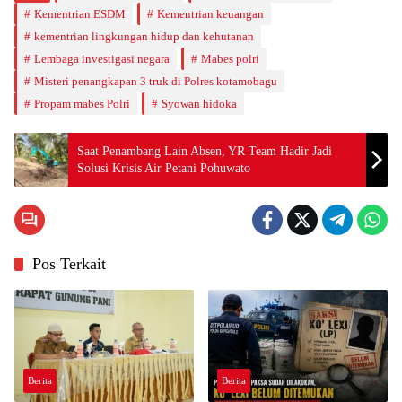
Kementrian ESDM
Kementrian keuangan
kementrian lingkungan hidup dan kehutanan
Lembaga investigasi negara
Mabes polri
Misteri penangkapan 3 truk di Polres kotamobagu
Propam mabes Polri
Syowan hidoka
Saat Penambang Lain Absen, YR Team Hadir Jadi
Solusi Krisis Air Petani Pohuwato
Pos Terkait
Berita
Berita