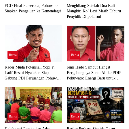
FGD Final Perseroda, Pohuwato
Menghilang Setelah Dua Kali
Siapkan Pengajuan ke Kemendagri
Mangkir, Ko’ Lexi Masih Diburu
Penyidik Ditpolairud
Berita
Berita
Kader Muda Potensial, Yopi Y.
Jemi Hado Sambut Hangat
Latif Resmi Nyatakan Siap
Bergabungnya Santo Ali ke PDIP
Gabung PDI Perjuangan Pohuwato
Pohuwato: Energi Baru untuk
Demi Kawal Aspirasi Bumi Panua
Perjuangan Rakyat
Berita
Berita
Kolaborasi Pemda dan Adat
Berkas Perkara Sianida Gorut