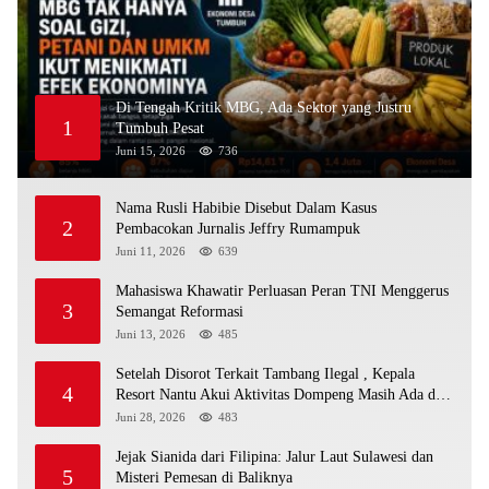
Di Tengah Kritik MBG, Ada Sektor yang Justru
1
Tumbuh Pesat
Juni 15, 2026
736
Nama Rusli Habibie Disebut Dalam Kasus
2
Pembacokan Jurnalis Jeffry Rumampuk
Juni 11, 2026
639
Mahasiswa Khawatir Perluasan Peran TNI Menggerus
3
Semangat Reformasi
Juni 13, 2026
485
Setelah Disorot Terkait Tambang Ilegal , Kepala
4
Resort Nantu Akui Aktivitas Dompeng Masih Ada di
Kawasan Konservasi
Juni 28, 2026
483
Jejak Sianida dari Filipina: Jalur Laut Sulawesi dan
5
Misteri Pemesan di Baliknya